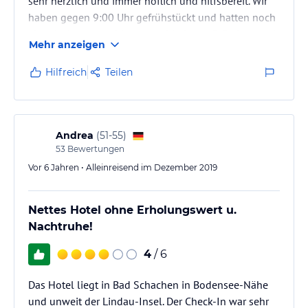
sehr herzlich und immer höflich und hilfsbereit. Wir
haben gegen 9:00 Uhr gefrühstückt und hatten noch
eine riesige Auswahl an verschiedenen Brötchen und
Mehr anzeigen
Broten. Insgesamt war das Frühstück hervorragend.
Für jeden Geschmack war was dabei und es wurde
Hilfreich
Teilen
immer wieder aufgefüllt und nachgelegt. Das unser
Frühstücksei jeden Morgen auf Wunsch frisch
zubereitet wurde, fanden wir sehr gut und nachhaltig.
Unser Zimmer…
Andrea
(
51-55
)
53
Bewertungen
Vor 6 Jahren • Alleinreisend im Dezember 2019
Nettes Hotel ohne Erholungswert u.
Nachtruhe!
4
/ 6
Das Hotel liegt in Bad Schachen in Bodensee-Nähe
und unweit der Lindau-Insel. Der Check-In war sehr