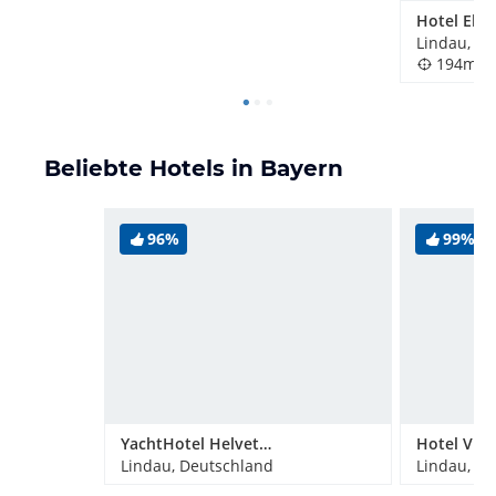
Hotel Ebn
Lindau, D
194m
Beliebte Hotels in Bayern
96%
99%
YachtHotel Helvetia Wellness & Spa Domizil
Hotel Vis à
Lindau, Deutschland
Lindau, D