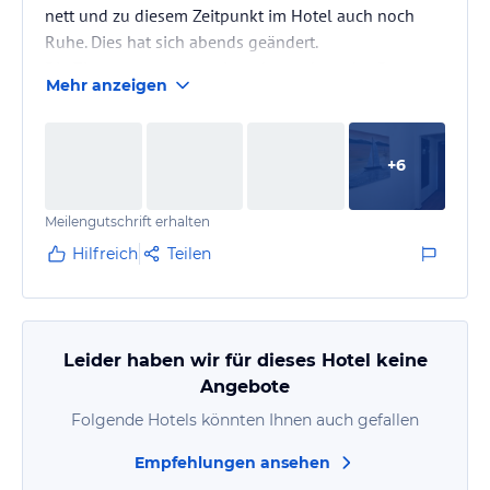
nett und zu diesem Zeitpunkt im Hotel auch noch
Ruhe. Dies hat sich abends geändert.
Die Zimmerausstattung ist sehr modern, das Bett
Mehr anzeigen
ausgesprochen bequem und der Balkon sowie das
Bad großzügig.
Das Frühstücksbuffet war ebenfalls sehr ansprechend
+
6
und vielseitig.
Das Hotel wird als Transithotel von in die Schweiz-
Meilengutschrift erhalten
Reisende verwendet. Nachdem ab 20.00 Uhr die
Rezeption des Hotels aufgrund des Statuses "Garni"
Hilfreich
Teilen
nicht…
Leider haben wir für dieses Hotel keine
Angebote
Folgende Hotels könnten Ihnen auch gefallen
Empfehlungen ansehen