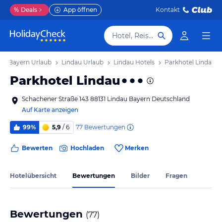
%
Deals
App öffnen
Kontakt
Hotel, Reiseziel
Bayern Urlaub
Lindau Urlaub
Lindau Hotels
Parkhotel Lindau
Parkhotel Lindau
Schachener Straße 143 88131 Lindau Bayern Deutschland
Auf Karte anzeigen
77
Bewertungen
99%
5,9
/ 6
Bewerten
Hochladen
Merken
Hotelübersicht
Bewertungen
Bilder
Fragen
Bewertungen
(
77
)