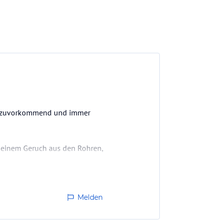
am, zuvorkommend und immer
t einem Geruch aus den Rohren,
z Paguera bei unbeständigem
Melden