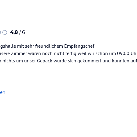
4,8
/ 6
gshalle mit sehr freundlichem Empfangschef
nsere Zimmer waren noch nicht fertig weil wir schon um 09:00 Uh
r nichts um unser Gepäck wurde sich gekümmert und konnten auf 
 war der Lift einmal defekt es hat aber nur ca. 2 Stunden gedauert
......
len