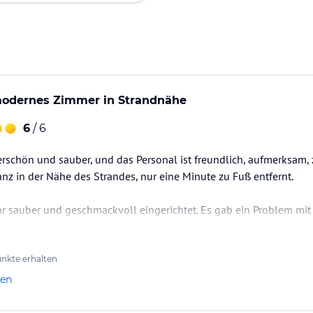
odernes Zimmer in Strandnähe
6
/ 6
erschön und sauber, und das Personal ist freundlich, aufmerks
ganz in der Nähe des Strandes, nur eine Minute zu Fuß entfernt.
r sauber und geschmackvoll eingerichtet. Es gab ein Problem mi
en habe, kein spezifisches Problem des Hotels ist, sondern in gan
ommt.
ion gebucht. Das Frühstücksbuffet war köstlich und…
nkte erhalten
len