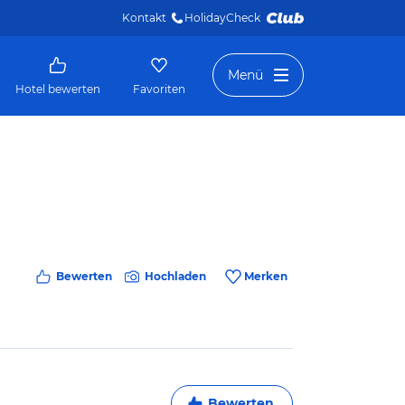
Kontakt
HolidayCheck 
Menü
Hotel bewerten
Favoriten
Bewerten
Hochladen
Merken
Bewerten