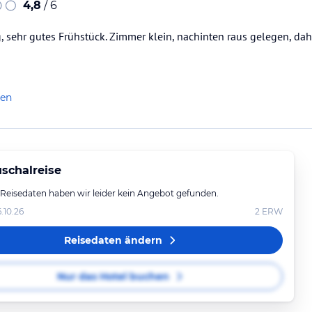
4,8
/ 6
 sehr gutes Frühstück. Zimmer klein, nachinten raus gelegen, dah
len
schalreise
 Reisedaten haben wir leider kein Angebot gefunden.
6.10.26
2
ERW
Reisedaten ändern
Nur das Hotel buchen