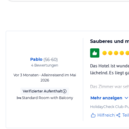
Sauberes und m
Pablo
(
56-60
)
Das Hotel ist wund
4
Bewertungen
lächelnd. Es liegt 
Vor 3 Monaten • Alleinreisend im Mai
2026
Das Zimmer war seh
Verifizierter Aufenthalt
der, wie ich erfahr
Mehr anzeigen
Standard Room with Balcony
Wetter häufig vork
Ich hatte Halbpens
HolidayCheck Club-Pu
Hilfreich
Tei