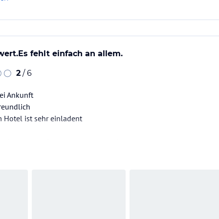
ert.Es fehlt einfach an allem.
2
/ 6
ei Ankunft
freundlich
Hotel ist sehr einladent
elfassade mit Plastikblumen eingefasst schlimm