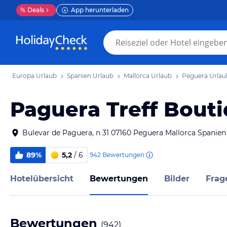
%
Deals
App herunterladen
Europa Urlaub
Spanien Urlaub
Mallorca Urlaub
Peguera Urlau
Paguera Treff Bouti
Bulevar de Paguera, n 31 07160 Peguera Mallorca Spanien
89%
5,2
/ 6
942
Bewertungen
Hotelübersicht
Bewertungen
Bilder
Frag
Bewertungen
(
942
)