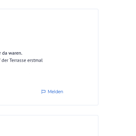
r da waren.
der Terrasse erstmal
 und alles lief wieder.
Melden