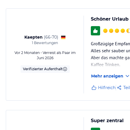
Schöner Urlaub
Kaepten
(
66-70
)
1
Bewertungen
Großzügige Empfan
Alles sehr sauber u
Vor 2 Monaten • Verreist als Paar im
Aber das machte ga
Juni 2026
Kaffee Trinken.
Verifizierter Aufenthalt
Im laufe des Urlaubs
Mehr anzeigen
Also schönen Urlaub.
Hilfreich
Tei
Super zentral