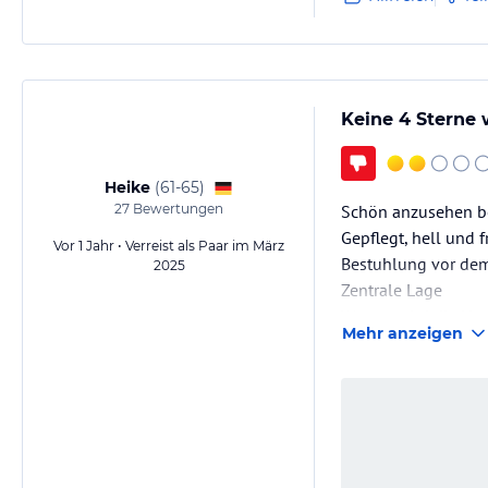
Keine 4 Sterne w
Heike
(
61-65
)
27
Bewertungen
Schön anzusehen b
Gepflegt, hell und 
Vor 1 Jahr • Verreist als Paar im März
Bestuhlung vor dem 
2025
Zentrale Lage
Warum wird die Hot
Mehr anzeigen