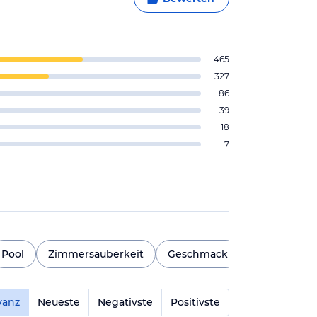
465
327
86
39
18
7
Pool
Zimmersauberkeit
Geschmack
Schlafqualitä
vanz
Neueste
Negativste
Positivste