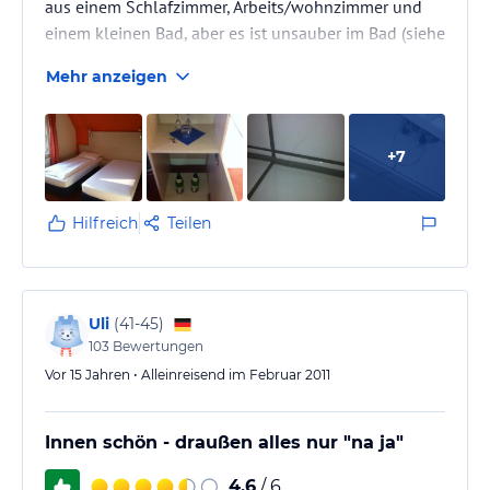
aus einem Schlafzimmer, Arbeits/wohnzimmer und
einem kleinen Bad, aber es ist unsauber im Bad (siehe
Bilder, sehr viele Haare im ganzen Bad verteilt), ein
Mehr anzeigen
windiges kleines Kissen zur Verfügung, Minibar fehlt,
Klimaanlage sowieso, keine Badewanne und gar
nichts an netten Kleinigkeiten, die soviele Hotels
+
7
kostenfrei anbieten. Der Checkin war schon fast
nervig, langwierig und laut. Englischkenntnisse sind
nicht…
Hilfreich
Teilen
Uli
(
41-45
)
103
Bewertungen
Vor 15 Jahren • Alleinreisend im Februar 2011
Innen schön - draußen alles nur "na ja"
4,6
/ 6