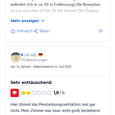
befindet sich in ca. 50 m Entfernung). Die Rezeption
ist nur zwischen 07 bis 19 Uhr besetzt. Der Zugang
zum Hotel erfolgt durch Pin Code (vorher erfragen)
Mehr anzeigen
bzw. Zimmerkarte jederzeit. Leider wird im Hotel nur
Frühstück angeboten, weitere Speisen oder Getränke
Hilfreich
Teilen
müssen außerhalb des Hotels erworben werden.
Zimmer sind nicht besonders groß, Sauberkeit jedoch
gut. Leider keine Kühlschrank vorhanden und der TV
ist etwas…
K
(
41-45
)
172
Bewertungen
Vor 14 Jahren • Alleinreisend im Juli 2012
Sehr enttäuschend
1,9
/ 6
Hier stimmt das Preisleistungsverhältnis mal gar
nicht. Mein Zimmer war zwar recht groß, bestehend