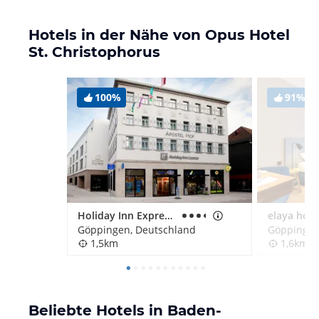
Hotels in der Nähe von Opus Hotel
St. Christophorus
100%
91%
Holiday Inn Express Göppingen
Göppingen, Deutschland
Göppingen
1,5km
1,6km
Beliebte Hotels in Baden-