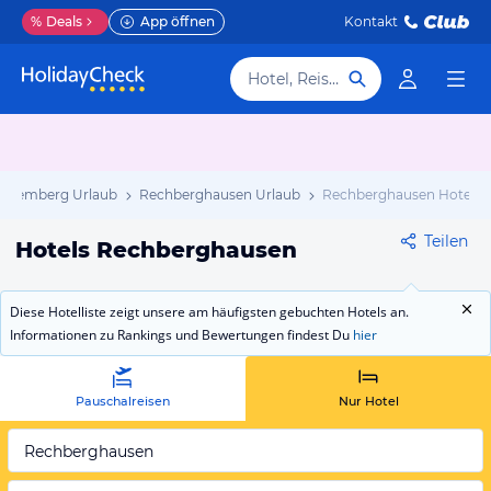
%
Deals
App öffnen
Kontakt
Hotel, Reiseziel
ttemberg Urlaub
Rechberghausen Urlaub
Rechberghausen Hotels
Teilen
Hotels Rechberghausen
Diese Hotelliste zeigt unsere am häufigsten gebuchten Hotels an.
Informationen zu Rankings und Bewertungen findest Du
hier
Pauschalreisen
Nur Hotel
Rechberghausen