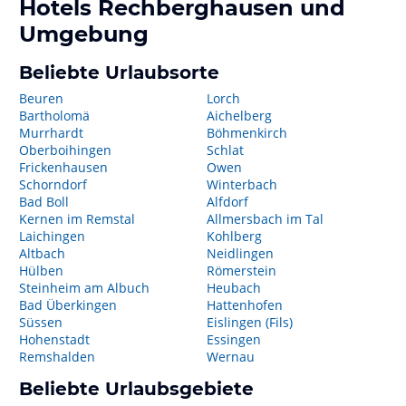
Hotels
Rechberghausen
und
Umgebung
Beliebte Urlaubsorte
Beuren
Lorch
Bartholomä
Aichelberg
Murrhardt
Böhmenkirch
Oberboihingen
Schlat
Frickenhausen
Owen
Schorndorf
Winterbach
Bad Boll
Alfdorf
Kernen im Remstal
Allmersbach im Tal
Laichingen
Kohlberg
Altbach
Neidlingen
Hülben
Römerstein
Steinheim am Albuch
Heubach
Bad Überkingen
Hattenhofen
Süssen
Eislingen (Fils)
Hohenstadt
Essingen
Remshalden
Wernau
Beliebte Urlaubsgebiete