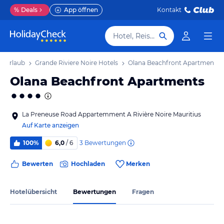
%
Deals
App öffnen
Kontakt
Hotel, Reiseziel
re Urlaub
Grande Riviere Noire Hotels
Olana Beachfront Apartments
Olana Beachfront Apartments
La Preneuse Road Appartemment A Rivière Noire Mauritius
Auf Karte anzeigen
3
Bewertungen
100%
6,0
/ 6
Bewerten
Hochladen
Merken
Hotelübersicht
Bewertungen
Fragen