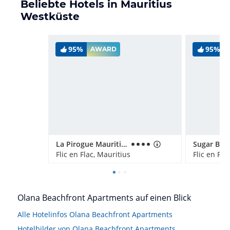
Beliebte Hotels in Mauritius
Westküste
95%
95%
AWARD
La Pirogue Mauritius
Flic en Flac, Mauritius
Flic en Fla
Olana Beachfront Apartments auf einen Blick
Alle Hotelinfos Olana Beachfront Apartments
Hotelbilder von Olana Beachfront Apartments