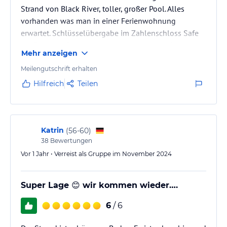
Strand von Black River, toller, großer Pool. Alles
vorhanden was man in einer Ferienwohnung
erwartet. Schlüsselübergabe im Zahlenschloss Safe
am Eingang. Codeübermittlung gestaltete sich
Mehr anzeigen
allerdings ohne W-Lan etwas schwierig. Hier sollte
der Gastgeber den Code schon einen Tag früher
Meilengutschrift erhalten
zusenden, dass man diesen schon an der Unterkunft
Hilfreich
Teilen
zuvor mit W-Lan empfangen kann.
Online Check in; Kommunikation war gut.
Katrin
(
56-60
)
38
Bewertungen
Vor 1 Jahr • Verreist als Gruppe im November 2024
Super Lage 😊 wir kommen wieder….
6
/ 6