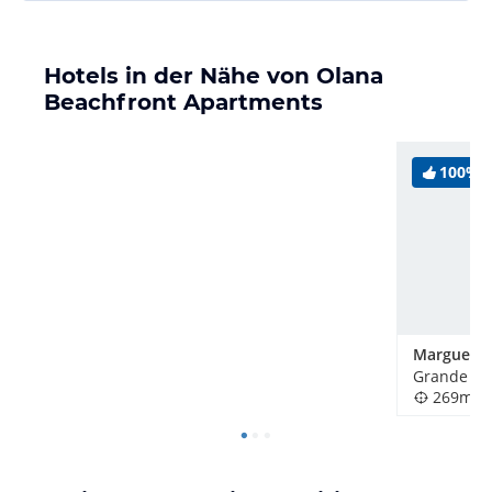
Hotels in der Nähe von Olana
Beachfront Apartments
100%
Marguery V
Grande Riv
269m