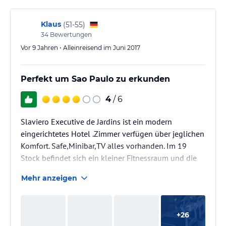
Klaus
(
51-55
)
34
Bewertungen
Vor 9 Jahren • Alleinreisend im Juni 2017
Perfekt um Sao Paulo zu erkunden
4
/ 6
Slaviero Executive de Jardins ist ein modern
eingerichtetes Hotel .Zimmer verfügen über jeglichen
Komfort. Safe,Minibar,TV alles vorhanden. Im 19
Stock befindet sich ein kleiner Fitnessraum und die
Dachterrasse mit Pool. Bar und Restaurant sind
Mehr anzeigen
ansprechend und bieten gehobenen Standard.
+
26