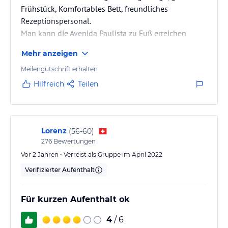
Frühstück, Komfortables Bett, freundliches
Rezeptionspersonal.
Man kann die Avenida Paulista zu Fuß erreichen
wenn man kein Problem damit hat bergauf zu laufen.
Mehr anzeigen
Meilengutschrift erhalten
Hilfreich
Teilen
Lorenz
(
56-60
)
276
Bewertungen
Vor 2 Jahren • Verreist als Gruppe im April 2022
Verifizierter Aufenthalt
Für kurzen Aufenthalt ok
4
/ 6