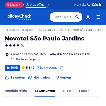
%
Deals
App öffnen
Kontakt
Hotel, Reiseziel
laub
Sao Paulo Urlaub
Sao Paulo Hotels
Novotel São Paulo Jardins
Novotel São Paulo Jardins
Alameda Campinas, 1435 01.404-002 São Paulo Brasilien
Auf Karte anzeigen
7
Bewertungen
100%
5,8
/ 6
Bewerten
Hochladen
Merken
Hotelübersicht
Bewertungen
Bilder
Fragen