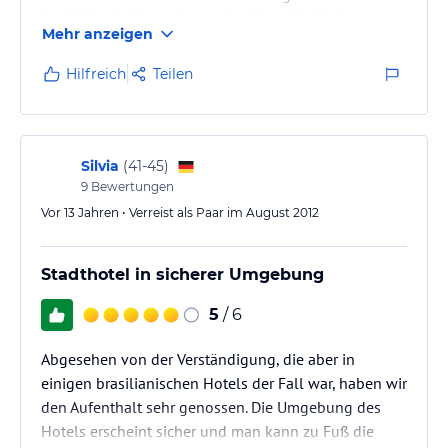
Das Frühstück ist sehr gut, das Abendbuffet ist ganz
Mehr anzeigen
OK, Personal aufmerksam. Alles sauber und sicher.
Jederzeit wieder...
Hilfreich
Teilen
Silvia
(
41-45
)
9
Bewertungen
Vor 13 Jahren • Verreist als Paar im August 2012
Stadthotel in sicherer Umgebung
5
/ 6
Abgesehen von der Verständigung, die aber in
einigen brasilianischen Hotels der Fall war, haben wir
den Aufenthalt sehr genossen. Die Umgebung des
Hotels erscheint sicher und man kann zu Fuß die