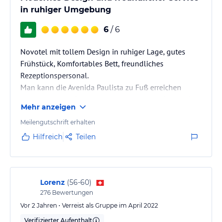
sowie Wellnessangebote in Form eines Spas, einer Sauna und
in ruhiger Umgebung
eines Dampfbades.
6
/ 6
Hinweis:
Verfasst von HolidayCheck mit Hilfe von KI. Alle
Angaben ohne Gewähr. Bitte lies vor der Buchung die
Novotel mit tollem Design in ruhiger Lage, gutes
verbindlichen
Angebotsdetails
des jeweiligen Veranstalters.
Frühstück, Komfortables Bett, freundliches
Rezeptionspersonal.
Man kann die Avenida Paulista zu Fuß erreichen
wenn man kein Problem damit hat bergauf zu laufen.
Mehr anzeigen
Meilengutschrift erhalten
Hilfreich
Teilen
Lorenz
(
56-60
)
276
Bewertungen
Vor 2 Jahren • Verreist als Gruppe im April 2022
Verifizierter Aufenthalt