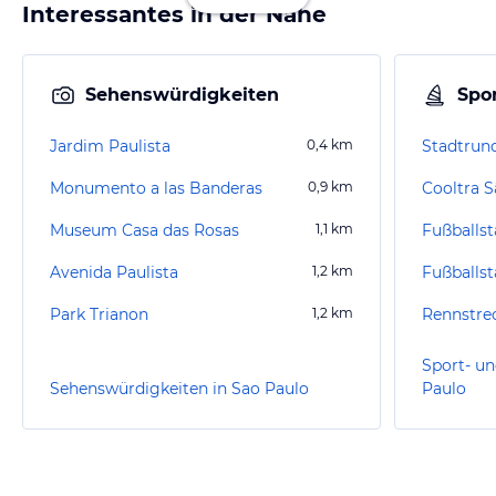
Interessantes in der Nähe
Sehenswürdigkeiten
Spor
Jardim Paulista
0,4
km
Stadtrun
Monumento a las Banderas
0,9
km
Museum Casa das Rosas
1,1
km
Fußballs
Avenida Paulista
1,2
km
Fußballs
Park Trianon
1,2
km
Rennstrec
Sport- un
Sehenswürdigkeiten in Sao Paulo
Paulo