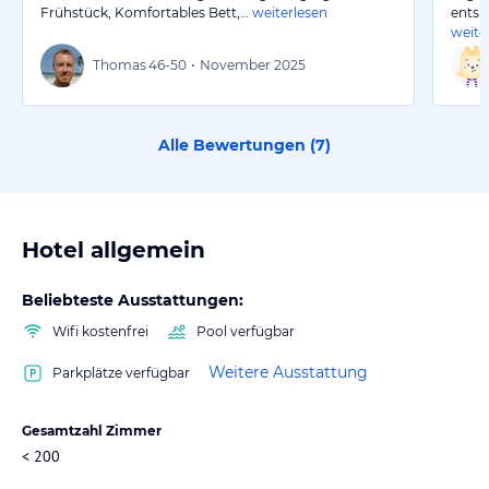
Frühstück, Komfortables Bett,…
weiterlesen
entsp
weite
Thomas
46-50
•
November 2025
Alle Bewertungen (
7
)
Hotel allgemein
Beliebteste Ausstattungen:
Wifi kostenfrei
Pool verfügbar
Weitere Ausstattung
Parkplätze verfügbar
Gesamtzahl Zimmer
< 200