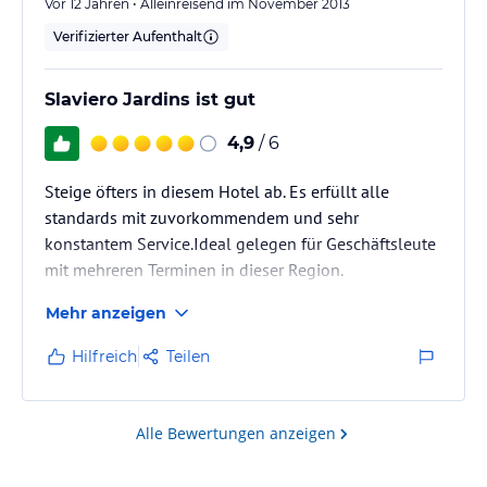
Vor 12 Jahren • Alleinreisend im November 2013
Verifizierter Aufenthalt
Slaviero Jardins ist gut
4,9
/ 6
Steige öfters in diesem Hotel ab. Es erfüllt alle
standards mit zuvorkommendem und sehr
konstantem Service.Ideal gelegen für Geschäftsleute
mit mehreren Terminen in dieser Region.
Das Frühstück ist sehr gut, das Abendbuffet ist ganz
Mehr anzeigen
OK, Personal aufmerksam. Alles sauber und sicher.
Jederzeit wieder...
Hilfreich
Teilen
Alle Bewertungen anzeigen