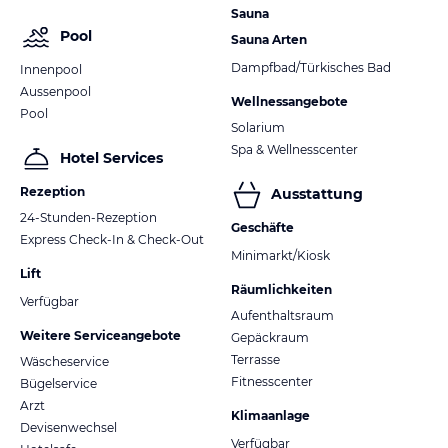
Sauna
Pool
Sauna Arten
Dampfbad/Türkisches Bad
Innenpool
Aussenpool
Wellnessangebote
Pool
Solarium
Spa & Wellnesscenter
Hotel Services
Rezeption
Ausstattung
24-Stunden-Rezeption
Geschäfte
Express Check-In & Check-Out
Minimarkt/Kiosk
Lift
Räumlichkeiten
Verfügbar
Aufenthaltsraum
Weitere Serviceangebote
Gepäckraum
Terrasse
Wäscheservice
Fitnesscenter
Bügelservice
Arzt
Klimaanlage
Devisenwechsel
Verfügbar