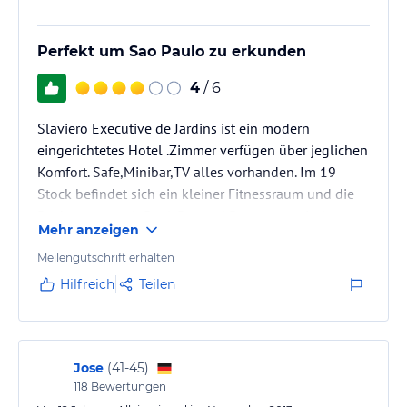
Perfekt um Sao Paulo zu erkunden
4
/ 6
Slaviero Executive de Jardins ist ein modern
eingerichtetes Hotel .Zimmer verfügen über jeglichen
Komfort. Safe,Minibar,TV alles vorhanden. Im 19
Stock befindet sich ein kleiner Fitnessraum und die
Dachterrasse mit Pool. Bar und Restaurant sind
Mehr anzeigen
ansprechend und bieten gehobenen Standard.
Meilengutschrift erhalten
Hilfreich
Teilen
Jose
(
41-45
)
118
Bewertungen