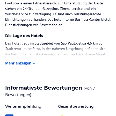
Pool sowie einen Fitnessbereich. Zur Unterstützung der Gäste
stehen ein 24-Stunden-Rezeption, Zimmerservice und ein
Wäscheservice zur Verfügung. Es sind auch rollstuhlgerechte
Einrichtungen vorhanden. Das hotelinterne Business-Center bietet
Dienstleistungen wie Faxversand an.
Die Lage des Hotels
Das Hotel liegt im Stadtgebiet von São Paulo, etwa 4,6 km vom
Stadtzentrum entfernt. In der näheren Umgebung befinden sich
die berühmte Paulista Avenue, die luxuriöse Oscar Freire Street
und das Kunstmuseum von São Paulo (MASP). Die Anbindung an
Mehr anzeigen
öffentliche Verkehrsmittel ist gegeben, Trianon Station ist weniger
als 1 km entfernt, während der Ibirapuera Park 1,7 km entfernt ist.
Der Barra Funda Bus Terminal liegt 7 km und der Anhembi
Convention Centre 9,5 km vom Hotel entfernt. Der Guarulhos
International Airport ist in einer Entfernung von 35 km zu
Informativste Bewertungen
(von
7
erreichen.
Bewertungen)
Zimmer / Unterbringung im Hotel
Weiterempfehlung
Gesamtbewertung
Die Zimmer im Novotel São Paulo Jardins zeichnen sich durch ein
angenehmes Raumklima dank Klimaanlage und Heizung aus. Sie