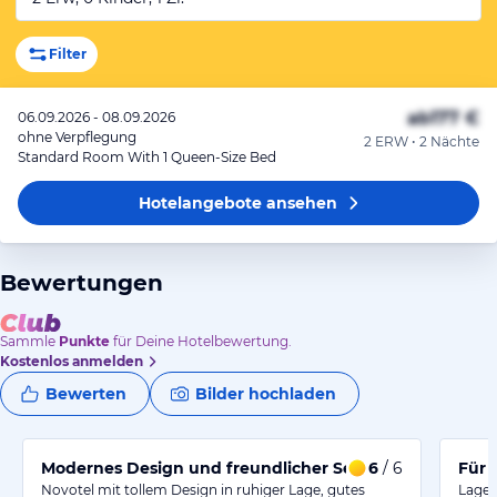
Filter
ab
177 €
06.09.2026 - 08.09.2026
ohne Verpflegung
2 ERW • 2 Nächte
Standard Room With 1 Queen-Size Bed
Hotelangebote
ansehen
Bewertungen
Sammle
Punkte
für Deine Hotelbewertung.
Kostenlos anmelden
Bewerten
Bilder hochladen
Modernes Design und freundlicher Service in ruhiger
6
/ 6
Für 
Novotel mit tollem Design in ruhiger Lage, gutes
Lage 