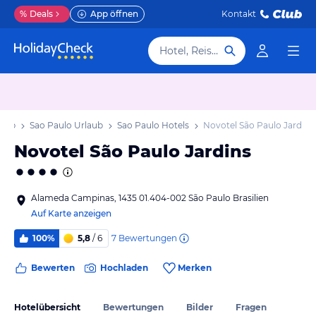
%
Deals
App öffnen
Kontakt
Hotel, Reiseziel
laub
Sao Paulo Urlaub
Sao Paulo Hotels
Novotel São Paulo Jardins
Novotel São Paulo Jardins
Alameda Campinas, 1435 01.404-002 São Paulo Brasilien
Auf Karte anzeigen
7
Bewertungen
100%
5,8
/ 6
Bewerten
Hochladen
Merken
Hotelübersicht
Bewertungen
Bilder
Fragen