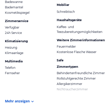
Badewanne
Mobiliar
Bademantel
Schreibtisch
Kosmetikspiegel
Haushaltsgeräte
Zimmerservice
Kaffee- und
Verfügbar
Teezubereitungsmöglichkeiten
24h Service
Weitere Zimmerinformationen
Klimatisierung
Feuermelder
Heizung
Kostenlose Flasche Wasser
Klimaanlage
Safe
Multimedia
Zimmertypen
Telefon
Fernseher
Behindertenfreundliche Zimmer
Rollstuhlgerechte Zimmer
Allergikerzimmer
Nichtraucherzimmer
Mehr anzeigen