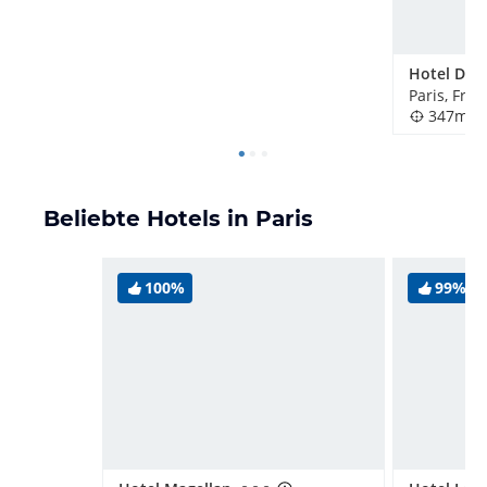
Paris, Fran
347m
Beliebte Hotels in Paris
100%
99%