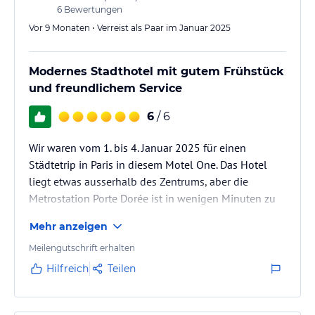
6
Bewertungen
Vor 9 Monaten • Verreist als Paar im Januar 2025
Modernes Stadthotel mit gutem Frühstück
und freundlichem Service
6
/ 6
Wir waren vom 1. bis 4. Januar 2025 für einen
Städtetrip in Paris in diesem Motel One. Das Hotel
liegt etwas ausserhalb des Zentrums, aber die
Metrostation Porte Dorée ist in wenigen Minuten zu
Fuss erreichbar, sodass man in rund 15 Minuten bei
Mehr anzeigen
den Sehenswürdigkeiten ist. Unser Zimmer war, wie
bei Motel One üblich, recht klein, aber modern
Meilengutschrift erhalten
eingerichtet, sehr sauber und mit einem bequemen
Hilfreich
Teilen
Bett. Das Frühstück bot leckere Croissants, frisches
Brot und Käse, allerdings ist der Frühstüchsraum