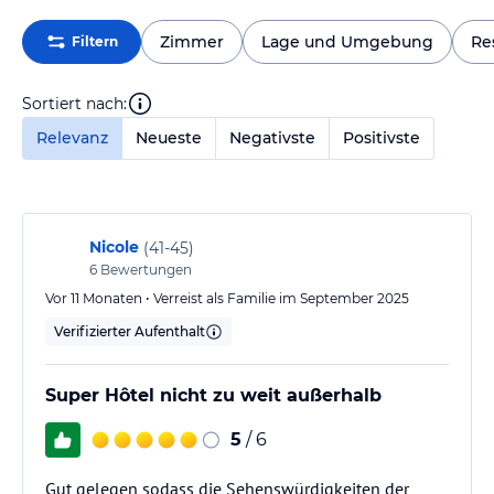
Zimmer
Lage und Umgebung
Re
Filtern
Sortiert nach:
Relevanz
Neueste
Negativste
Positivste
Nicole
(
41-45
)
6
Bewertungen
Vor 11 Monaten • Verreist als Familie im September 2025
Verifizierter Aufenthalt
Super Hôtel nicht zu weit außerhalb
5
/ 6
Gut gelegen sodass die Sehenswürdigkeiten der