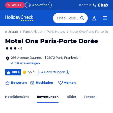
%
Deals
App öffnen
Kontakt
Hotel, Reiseziel
gion) Urlaub
Paris Urlaub
Paris Hotels
Motel One Paris-Porte Doré
Motel One Paris-Porte Dorée
295 Avenue Daumesnil 75012 Paris Frankreich
Auf Karte anzeigen
64
Bewertungen
100%
5,5
/ 6
Bewerten
Hochladen
Merken
Hotelübersicht
Bewertungen
Bilder
Fragen