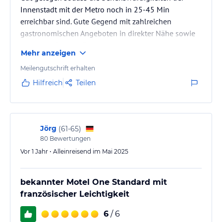
Innenstadt mit der Metro noch in 25-45 Min
erreichbar sind. Gute Gegend mit zahlreichen
gastronomischen Angeboten in direkter Nähe sowie
der Metro Station. Zimmer zwar relativ klein aber sehr
Mehr anzeigen
komfortablel und modern eingerichtet. Bequeme,
breite Betten!
Meilengutschrift erhalten
Hilfreich
Teilen
Jörg
(
61-65
)
80
Bewertungen
Vor 1 Jahr • Alleinreisend im Mai 2025
bekannter Motel One Standard mit
französischer Leichtigkeit
6
/ 6