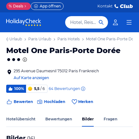
%
Deals
App öffnen
Kontakt
Hotel, Reiseziel
gion) Urlaub
Paris Urlaub
Paris Hotels
Motel One Paris-Porte Doré
Motel One Paris-Porte Dorée
295 Avenue Daumesnil 75012 Paris Frankreich
Auf Karte anzeigen
64
Bewertungen
100%
5,5
/ 6
Bewerten
Hochladen
Merken
Hotelübersicht
Bewertungen
Bilder
Fragen
Bilder
(
16
)