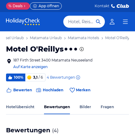
%
Deals
App öffnen
Kontakt
Hotel, Reiseziel
dinsel Urlaub
Matamata Urlaub
Matamata Hotels
Motel O'Reillys
Motel O'Reillys
187 Firth Street 3400 Matamata Neuseeland
Auf Karte anzeigen
4
Bewertungen
100%
3,1
/ 6
Bewerten
Hochladen
Merken
Hotelübersicht
Bewertungen
Bilder
Fragen
Bewertungen
(
4
)