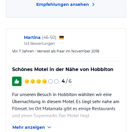
Empfehlungen ansehen
Martina
(
46-50
)
143
Bewertungen
Vor 7 Jahren • Verreist als Paar im November 2018
Schönes Motel in der Nähe von Hobbiton
4
/ 6
Für unseren Besuch in Hobbiton wählten wir eine
Übernachtung in diesem Motel. Es liegt sehr nahe am
Filmset. Im Ort Matamata gibt es einige Restaurants
und einen Supermarkt. Das Motel liegt
verkehrsgünstig. Parkplätze im Innenhof sind pro
Mehr anzeigen
Zimmer verfügbar und kostenfrei, W-Lan funktioniert