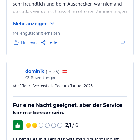
sehr freundlich und beim Auschecken war niemand
da sodas wir den schlüssel im offenen Zimmer liegen
lassen mussten da es auch keine Box oder so gab wo
Mehr anzeigen
man ihn hätte hingeben können.
Für eine Nacht ok.
Meilengutschrift erhalten
Hilfreich
Teilen
dominik
(
19-25
)
93
Bewertungen
Vor 1 Jahr • Verreist als Paar im Januar 2025
Für eine Nacht geeignet, aber der Service
könnte besser sein.
2,1
/ 6
Es hat alles in allem das was man braucht und ist