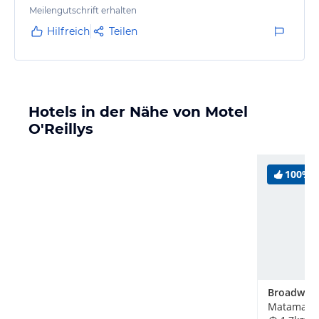
gut und wird nicht berechnet. Unser Zimmer war
Meilengutschrift erhalten
zweckmässig ausgestattet und hatte eine sehr gute
Hilfreich
Teilen
Größe.
Hotels in der Nähe von Motel
O'Reillys
100%
Matamata,