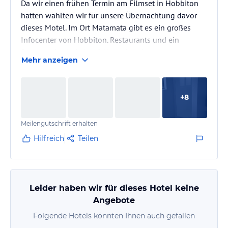
Da wir einen frühen Termin am Filmset in Hobbiton
hatten wählten wir für unsere Übernachtung davor
dieses Motel. Im Ort Matamata gibt es ein großes
Infocenter von Hobbiton. Restaurants und ein
Supermarkt sind ebenfalls vorhanden
Mehr anzeigen
Unser Zimmer war sehr gut ausgestattet. Es befand
sich im 1. Stock. Der Parkplatz im Innenhof war
unmittelbar davor. Check-in und out ging sehr
+
8
schnell. W-Lan funktionierte tadellos und ohne
Berechnung.
Meilengutschrift erhalten
Hilfreich
Teilen
Leider haben wir für dieses Hotel keine
Angebote
Folgende Hotels könnten Ihnen auch gefallen