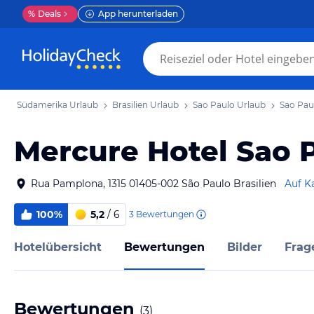
%
Deals
App herunterladen
Südamerika Urlaub
Brasilien Urlaub
Sao Paulo Urlaub
Sao Pau
Mercure Hotel Sao 
Rua Pamplona, 1315 01405-002 São Paulo Brasilien
Auf K
100%
5,2
/ 6
3
Bewertungen
Hotelübersicht
Bewertungen
Bilder
Frag
Bewertungen
(
3
)