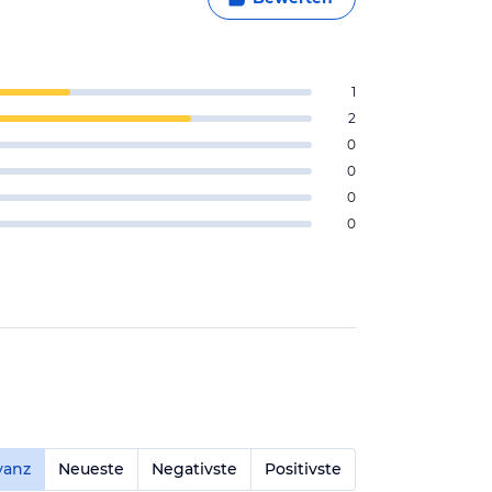
1
2
0
0
0
0
vanz
Neueste
Negativste
Positivste