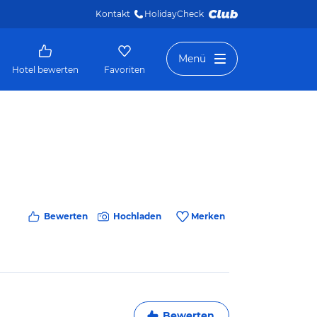
Kontakt
HolidayCheck 
Menü
Hotel bewerten
Favoriten
Bewerten
Hochladen
Merken
Bewerten