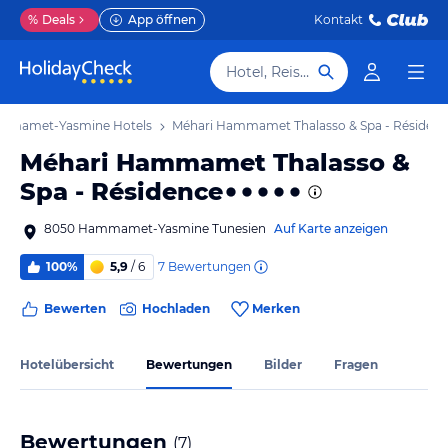
%
Deals
App öffnen
Kontakt
Hotel, Reiseziel
mmamet-Yasmine Hotels
Méhari Hammamet Thalasso & Spa - Résiden
Méhari Hammamet Thalasso &
Spa - Résidence
8050 Hammamet-Yasmine Tunesien
Auf Karte anzeigen
7
Bewertungen
100%
5,9
/ 6
Bewerten
Hochladen
Merken
Hotelübersicht
Bewertungen
Bilder
Fragen
Bewertungen
(
7
)