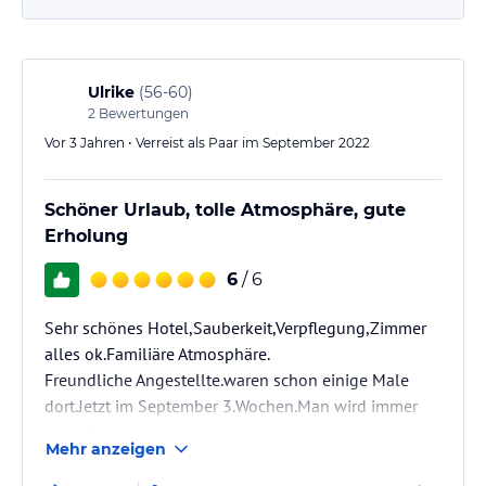
Ulrike
(
56-60
)
2
Bewertungen
Vor 3 Jahren • Verreist als Paar im September 2022
Schöner Urlaub, tolle Atmosphäre, gute
Erholung
6
/ 6
Sehr schönes Hotel,Sauberkeit,Verpflegung,Zimmer
alles ok.Familiäre Atmosphäre.
Freundliche Angestellte.waren schon einige Male
dort.Jetzt im September 3.Wochen.Man wird immer
mir offenen Armen empfangen.Bei Problemen immer
Mehr anzeigen
ein offenes Ohr.wir sind sehr zufrieden.Werden
nächstes Jahr wiederkommen