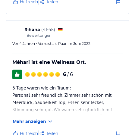
Hilfreich
Teilen
Ulrike Lehnen& Simon Knoops
Rihana
(
41-45
)
1
Bewertungen
Vor 4 Jahren • Verreist als Paar im Juni 2022
Méhari ist eine Wellness Ort.
6
/ 6
6 Tage waren wie ein Traum:
Personal sehr freundlich, Zimmer sehr schön mit
Meerblick, Sauberkeit Top, Essen sehr lecker,
Stimmung sehr gut. Wir waren sehr glücklich mit
unsere Wahl und wir empfehlen es weiter. 👍👏
Mehr anzeigen
Hilfreich
Teilen