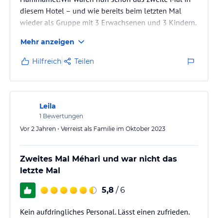
diesem Hotel – und wie bereits beim letzten Mal
wieder als Gruppe mit 3 Erwachsenen und 3 Kindern.
Wir hatten wieder einen rundum wunderschönen
Mehr anzeigen
Aufenthalt. Die Lage in Yasmine Hammamet ist
einfach ideal, man ist in wenigen Schritten am
Hilfreich
Teilen
schönen Sandstrand.Ein riesiges Lob geht an das
gesamte Personal: Alle waren überaus freundlich und
herzlich! Vor allem die Kellner haben einen
fantastischen Job gemacht, waren super…
Leila
1
Bewertungen
Vor 2 Jahren • Verreist als Familie im Oktober 2023
Zweites Mal Méhari und war nicht das
letzte Mal
5,8
/ 6
Kein aufdringliches Personal. Lässt einen zufrieden.