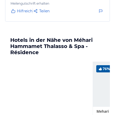
Meilengutschrift erhalten
Hilfreich
Teilen
Hotels in der Nähe von Méhari
Hammamet Thalasso & Spa -
Résidence
76%
Mehari H