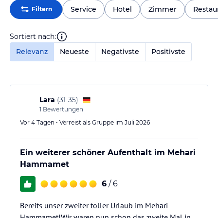
Service
Hotel
Zimmer
Restau
Filtern
Sortiert nach:
Relevanz
Neueste
Negativste
Positivste
Lara
(
31-35
)
1
Bewertungen
Vor 4 Tagen • Verreist als Gruppe im Juli 2026
Ein weiterer schöner Aufenthalt im Mehari
Hammamet
6
/ 6
Bereits unser zweiter toller Urlaub im Mehari
Hammamet!Wir waren nun schon das zweite Mal in