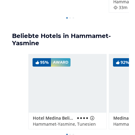
Hammamet
33m
Beliebte Hotels in Hammamet-
Yasmine
95%
92%
AWARD
Hotel Medina Belisaire & Thalasso
Hammamet-Yasmine, Tunesien
Hammamet