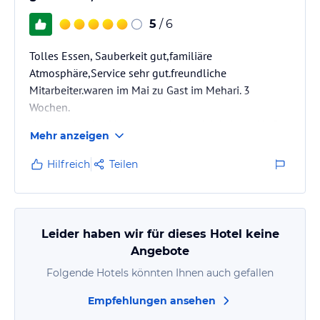
5
/ 6
Tolles Essen, Sauberkeit gut,familiäre
Atmosphäre,Service sehr gut.freundliche
Mitarbeiter.waren im Mai zu Gast im Mehari. 3
Wochen.
Und werden im Oktober wieder zurück kehren für 3
Mehr anzeigen
Wochen.
Sehr empfehlenswert
Hilfreich
Teilen
Leider haben wir für dieses Hotel keine
Angebote
Folgende Hotels könnten Ihnen auch gefallen
Empfehlungen ansehen