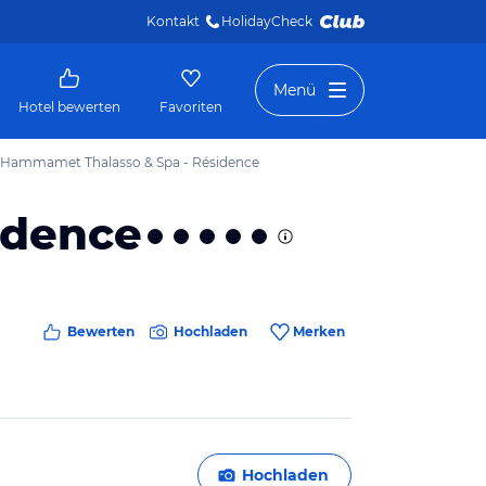
Kontakt
HolidayCheck 
Menü
Hotel bewerten
Favoriten
 Hammamet Thalasso & Spa - Résidence
idence
Bewerten
Hochladen
Merken
Hochladen