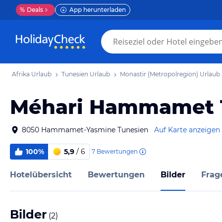
%
Deals
App herunterladen
Afrika Urlaub
Tunesien Urlaub
Monastir (Metropolregion) Urlaub
Méhari Hammamet T
8050 Hammamet-Yasmine Tunesien
Auf Karte anzeigen
100%
5,9
/ 6
7
Bewertungen
Hotelübersicht
Bewertungen
Bilder
Frag
Bilder
(
2
)