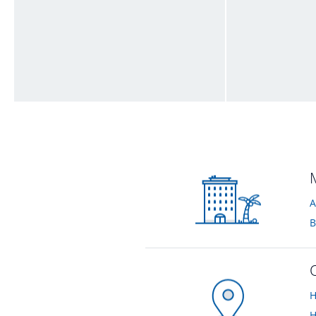
großartige Speisen im Restaurant, Le Baron, 12-2022
Pool 28.10.23 u
von Dirk • Verreist im Dezember 2022
von Leila • Verreis
H
H