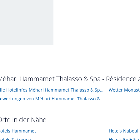
m 14.30Uhr 28 Grad 😀
t im Oktober 2023
Méhari Hammamet Thalasso & Spa - Résidence au
Alle Hotelinfos Méhari Hammamet Thalasso & Spa - Résidence
Wetter Monasti
Bewertungen von Méhari Hammamet Thalasso & Spa - Résidence
Orte in der Nähe
otels
Hammamet
Hotels
Nabeul
otels
Takrouna
Hotels
Enfidha