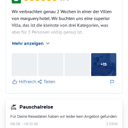
Wir verbrachten genau 2 Wochen in einer der Villen
von marguery hotel. Wir buchten uns eine superior
Villa, das ist die kleinste von drei Kategorien, was
aber für 2 Personen völlig genug ist.
Der erste Eindruck war super, das Hotel hat einen
Mehr anzeigen
gesicherten Haupteingang mit Tor, wo die security
Tag und Nacht wacht wer in die Anlage möchte.
+
15
Wir bekamen die Villa Nr 6. Jede Villa hat einen
eigenen Eingang und zwei eigene Stellplätze.
Hilfreich
Teilen
Der Pool ist schön groß und die Terrasse läd zum
verweilen ein, birgt jedoch in…
Pauschalreise
Für Deine Reisedaten haben wir leider kein Angebot gefunden.
08.08. - 06.10.26
2
ERW