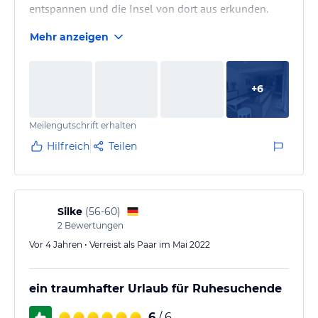
entspannen und die Insel von dort aus erkunden.
Mehr anzeigen
Wenn wir wiederkommen sollten, werden wir
definitiv wieder Marguery Villas als Unterkunft
wählen.
+
6
Meilengutschrift erhalten
Hilfreich
Teilen
Silke
(
56-60
)
2
Bewertungen
Vor 4 Jahren • Verreist als Paar im Mai 2022
ein traumhafter Urlaub für Ruhesuchende
6
/ 6