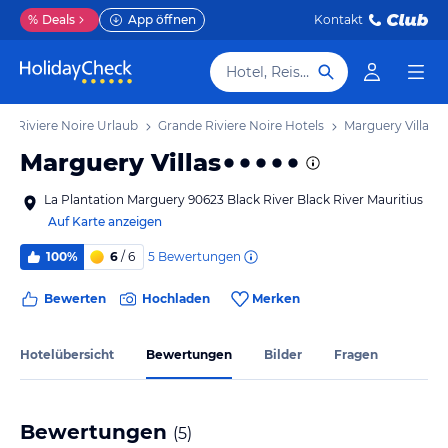
%
Deals
App öffnen
Kontakt
Hotel, Reiseziel
de Riviere Noire Urlaub
Grande Riviere Noire Hotels
Marguery Villas
Marguery Villas
La Plantation Marguery 90623 Black River Black River Mauritius
Auf Karte anzeigen
5
Bewertungen
100%
6
/ 6
Bewerten
Hochladen
Merken
Hotelübersicht
Bewertungen
Bilder
Fragen
Bewertungen
(
5
)