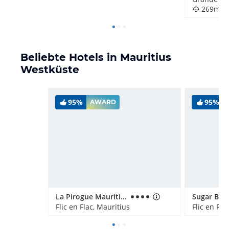
269m
Beliebte Hotels in Mauritius
Westküste
95%
95%
AWARD
La Pirogue Mauritius
Flic en Flac, Mauritius
Flic en Fla