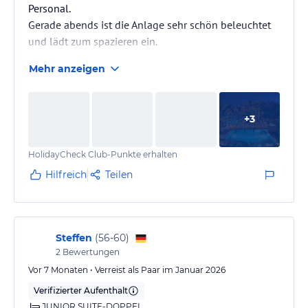
Personal.
Gerade abends ist die Anlage sehr schön beleuchtet
und lädt zum spazieren ein.
Der Meer Abschnitt ist sehr schön zum schnorcheln
Mehr anzeigen
und auch die Pools sind sehr groß. Für Kinder aber
eher ungeeignet da es für diese keine
Spielmöglichkeiten gibt.
+
3
HolidayCheck Club-Punkte erhalten
Hilfreich
Teilen
Steffen
(
56-60
)
2
Bewertungen
Vor 7 Monaten • Verreist als Paar im Januar 2026
Verifizierter Aufenthalt
JUNIOR SUITE-DOPPEL