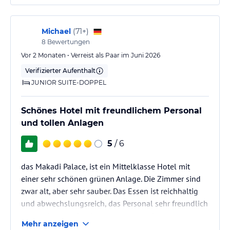
Michael
(
71+
)
8
Bewertungen
Vor 2 Monaten • Verreist als Paar im Juni 2026
Verifizierter Aufenthalt
JUNIOR SUITE-DOPPEL
Schönes Hotel mit freundlichem Personal
und tollen Anlagen
5
/ 6
das Makadi Palace, ist ein Mittelklasse Hotel mit
einer sehr schönen grünen Anlage. Die Zimmer sind
zwar alt, aber sehr sauber. Das Essen ist reichhaltig
und abwechslungsreich, das Personal sehr freundlich
und hilfsbereit. Der Strand ist weitläufig und man
Mehr anzeigen
bekommt immer einen Platz. Der Zugang zum Meer