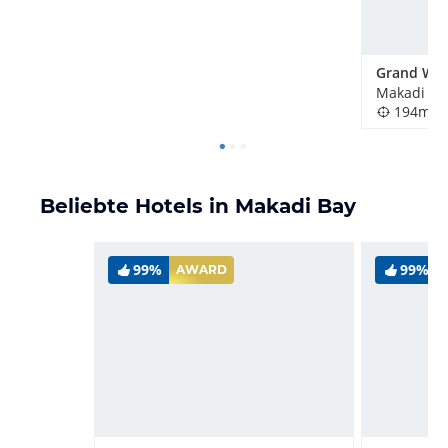
Makadi Ba
194m
Beliebte Hotels in Makadi Bay
99%
99%
AWARD