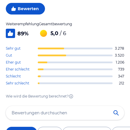
Bewerten
Weiterempfehlung
Gesamtbewertung
5,0
/ 6
89
%
Sehr gut
3.278
Gut
3.520
Eher gut
1.206
Eher schlecht
739
Schlecht
347
Sehr schlecht
212
Wie wird die Bewertung berechnet?