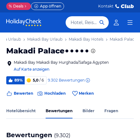
%
Deals
App öffnen
Kontakt
Hotel, Reiseziel
aga Urlaub
Makadi Bay Urlaub
Makadi Bay Hotels
Makadi Palace
Makadi Palace
Makadi Bay Makadi Bay Hurghada/Safaga Ägypten
Auf Karte anzeigen
9.302
Bewertungen
89%
5,0
/ 6
Bewerten
Hochladen
Merken
Hotelübersicht
Bewertungen
Bilder
Fragen
Bewertungen
(
9.302
)