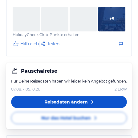
ist nur über das Riff zu erreichen. Allerdings gibt es in
der Nähe die Möglichkeit ins Wasser zu gehen.
+
5
HolidayCheck Club-Punkte erhalten
Hilfreich
Teilen
Pauschalreise
Für Deine Reisedaten haben wir leider kein Angebot gefunden.
07.08. - 05.10.26
2
ERW
Reisedaten ändern
Nur das Hotel buchen