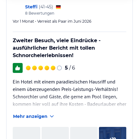
Steffi
(
41-45
)
8
Bewertungen
Vor 1 Monat • Verreist als Paar im Juni 2026
Zweiter Besuch, viele Eindrücke -
ausführlicher Bericht mit tollen
Schnorchelerlebnissen!
5
/ 6
Ein Hotel mit einem paradiesischen Hausriff und
einem überzeugenden Preis-Leistungs-Verhältnis!
Schnorchler und Gäste, die gerne am Pool liegen,
kommen hier voll auf ihre Kosten - Badeurlauber eher
nicht. Vielfältige Essensauswahl; bei den Getränken
Mehr anzeigen
ist teilweise Luft nach oben.