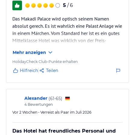
5
/ 6
Das Makadi Palace wird optisch seinem Namen
absolut gerech. Es ist wahrlich eine Palast Anlage wie
in einem Märchen. Vom Standard her ist es ein gutes
Mittelklasse Hotel was wirklich von der Preis-
Leistung her positiv heraus sticht. Das Essen ist
Mehr anzeigen
erstaunlich gut und das Personal sehr freundlich. Die
Zimmer sind alt und abgewohnt aber geräumig und
HolidayCheck Club-Punkte erhalten
werden gut gereinigt. Lediglich bei der Hygiene
Hilfreich
Teilen
insbesondere im Bar - Bereich bestehen erhebliche
Schwächen. Die blauen Plastikbecher werden nicht
gut gereinigt.…
Alexander
(
61-65
)
4
Bewertungen
Vor 2 Wochen • Verreist als Paar im Juli 2026
Das Hotel hat freundliches Personal und