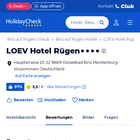
%
Deals
App öffnen
Kontakt
Hotel, Reiseziel
b
Binz auf Rügen Urlaub
Binz auf Rügen Hotels
LOEV Hotel Rügen
LOEV Hotel Rügen
Hauptstrasse 20-22 18609 Ostseebad Binz Mecklenburg-
Vorpommern Deutschland
Auf Karte anzeigen
664
Bewertungen
97%
5,5
/ 6
Bewerten
Hochladen
Merken
Hotelübersicht
Bewertungen
Bilder
Fragen