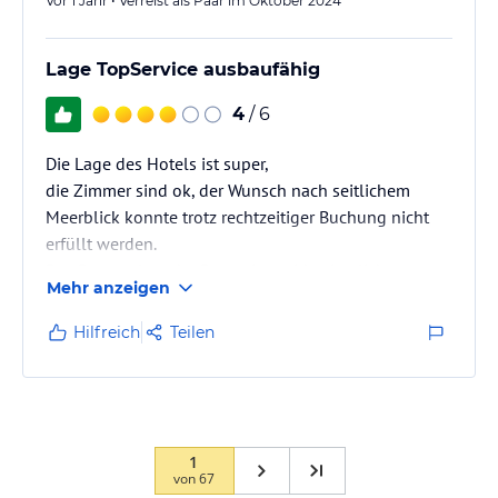
Vor 1 Jahr • Verreist als Paar im Oktober 2024
Lage TopService ausbaufähig
4
/ 6
Die Lage des Hotels ist super,
die Zimmer sind ok, der Wunsch nach seitlichem
Meerblick konnte trotz rechtzeitiger Buchung nicht
erfüllt werden.
Das Personal an der Rezeption wirkt ziemlich
Mehr anzeigen
unmotiviert.
Das Frühstück war gut, die Mitarbeiter im Restaurant
Hilfreich
Teilen
sehr freundlich.
Der Saunabereich ist nichts für Ruhesuchende….das
kleine Schwimmbecken wurde wie ein „Spassbad“
genutzt, die Liegen direkt davor …. ein Dampfbad was
kaum dampft….
1
von
67
Für uns stimmte das Preis/Leistungsverhältnis leider