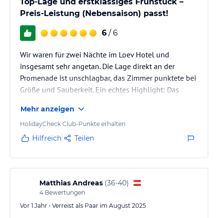
Top-Lage und erstklassiges Frühstück –
Preis-Leistung (Nebensaison) passt!
6
/ 6
Wir waren für zwei Nächte im Loev Hotel und
insgesamt sehr angetan. Die Lage direkt an der
Promenade ist unschlagbar, das Zimmer punktete bei
Größe und Sauberkeit. Ein echtes Highlight: Das
Frühstück ist in seiner Qualität wirklich
Mehr anzeigen
außergewöhnlich!
HolidayCheck Club-Punkte erhalten
In der Nebensaison stimmt das Preis-Leistungs-
Hilfreich
Teilen
Verhältnis definitiv. Der Pool ist sehr schön; im
restlichen Spa-Bereich gibt es aber Luft nach oben
(Dampfsauna zu schwach, kein separater Ruheraum).
Der Parkplatz schlägt mit 17 € zu Buche und liegt ca.
Matthias Andreas
(
36-40
)
4
Bewertungen
400 m Fußweg…
Vor 1 Jahr • Verreist als Paar im August 2025