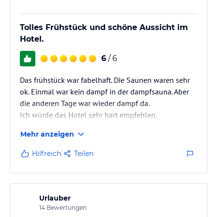
Tolles Frühstück und schöne Aussicht im
Hotel.
6
/ 6
Das frühstück war fabelhaft. Die Saunen waren sehr
ok. Einmal war kein dampf in der dampfsauna. Aber
die anderen Tage war wieder dampf da.
Ich würde das Hotel sehr hart empfehlen.
Pool war schön, räume waren nice.einfach nur schön!
Mehr anzeigen
( ist auch an einem coolem platz, ist halt ne schöne
Aussicht.🥰😊
Hilfreich
Teilen
Urlauber
14
Bewertungen