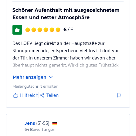
Schöner Aufenthalt mit ausgezeichnetem
Essen und netter Atmosphäre
6
/ 6
Das LOEV liegt direkt an der Hauptstraße zur
Standpromenade, entsprechend viel los ist dort vor
der Tür. In unserem Zimmer haben wir davon aber
überhaupt nichts gemerkt. Wirklich gutes Frühstück
und am Abend eine tolle Atmosphäre für einen Drink.
Mehr anzeigen
Wir kommen wieder!
Meilengutschrift erhalten
Hilfreich
Teilen
Jens
(
51-55
)
64
Bewertungen