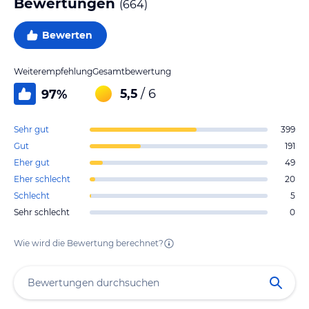
Bewertungen
(
664
)
Bewerten
Weiterempfehlung
Gesamtbewertung
5,5
/ 6
97
%
Sehr gut
399
Gut
191
Eher gut
49
Eher schlecht
20
Schlecht
5
Sehr schlecht
0
Wie wird die Bewertung berechnet?