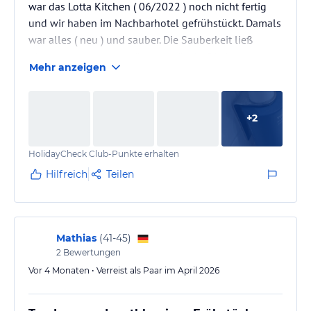
war das Lotta Kitchen ( 06/2022 ) noch nicht fertig
und wir haben im Nachbarhotel gefrühstückt. Damals
war alles ( neu ) und sauber. Die Sauberkeit ließ
dieses mal etwas zu wünschen übrig. Die Lage vom
Mehr anzeigen
Hotel ist TOPP. Das Frühstück im Lotta war sehr gut.
Wir haben nichts vermisst. Das man allerdings zu
zweit keinen Tisch ( normalen ) bekommt, weil alle
+
2
für eventuell Gruppe 5 Personen reserviert sind, ist
nicht in Ordnung. Ein Hochtisch ist für uns schlecht
HolidayCheck Club-Punkte erhalten
und…
Hilfreich
Teilen
Mathias
(
41-45
)
2
Bewertungen
Vor 4 Monaten • Verreist als Paar im April 2026