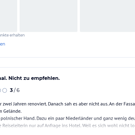
nkte erhalten
len
al. Nicht zu empfehlen.
3
/ 6
 zwei Jahren renoviert. Danach sah es aber nicht aus. An der Fass
m Gelände.
in polnischer Hand. Dazu ein paar Niederländer und ganz wenig de
Reiseleiterin nur auf Anfrage ins Hotel. Weil es sich wohl nicht lo