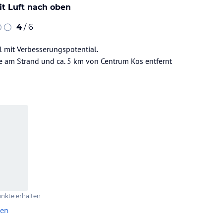
it Luft nach oben
4
/ 6
l mit Verbesserungspotential.
e am Strand und ca. 5 km von Centrum Kos entfernt
nkte erhalten
len