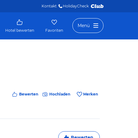
Kontakt
HolidayCheck 
Menü
Hotel bewerten
Favoriten
Bewerten
Hochladen
Merken
Bewerten