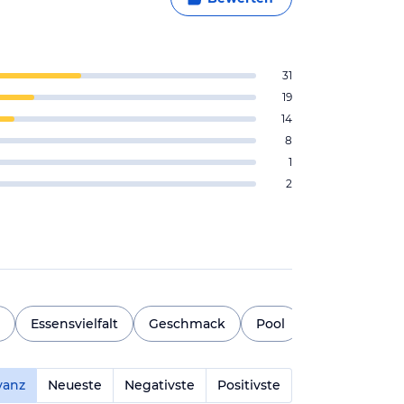
31
19
14
8
1
2
Essensvielfalt
Geschmack
Pool
Schlafqualitä
vanz
Neueste
Negativste
Positivste