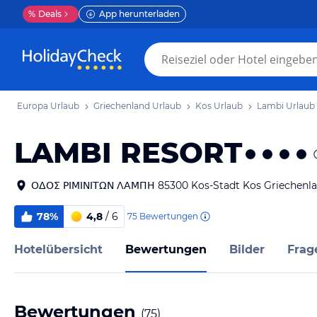
%
Deals
App herunterladen
Europa Urlaub
Griechenland Urlaub
Kos Urlaub
Lambi Urlaub
LAMBI RESORT
ΟΔΟΣ ΡΙΜΙΝΙΤΩΝ ΛΑΜΠΗ 85300 Kos-Stadt Kos Griechenl
78%
4,8
/ 6
75
Bewertungen
Hotelübersicht
Bewertungen
Bilder
Frag
Bewertungen
(
75
)