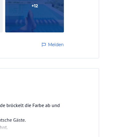
+
12
Melden
ade bröckelt die Farbe ab und
utsche Gäste.
hnt.