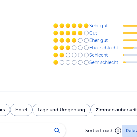
Sehr gut
Gut
Eher gut
Eher schlecht
Schlecht
Sehr schlecht
ars
Hotel
Lage und Umgebung
Zimmersauberkeit
Sortiert nach:
Rele