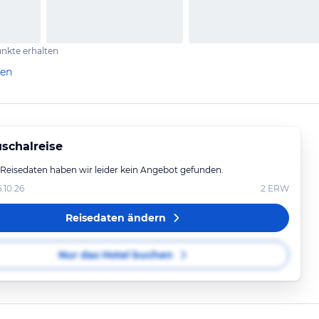
nkte erhalten
len
schalreise
 Reisedaten haben wir leider kein Angebot gefunden.
6.10.26
2
ERW
Reisedaten ändern
Nur das Hotel buchen