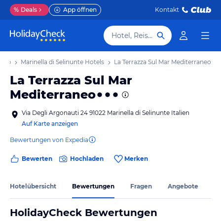
%
Deals
App öffnen
Kontakt
Hotel, Reiseziel
laub
Marinella di Selinunte Hotels
La Terrazza Sul Mar Mediterraneo
La Terrazza Sul Mar
Mediterraneo
Via Degli Argonauti 24 91022 Marinella di Selinunte Italien
Auf Karte anzeigen
Bewertungen von Expedia
Bewerten
Hochladen
Merken
Hotelübersicht
Bewertungen
Fragen
Angebote
HolidayCheck Bewertungen