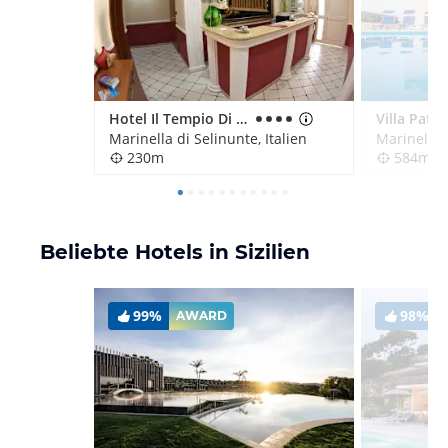
Hotel Il Tempio Di Hera
Marinella di Selinunte, Italien
Marinella d
230m
584m
Beliebte Hotels in Sizilien
99%
98%
AWARD