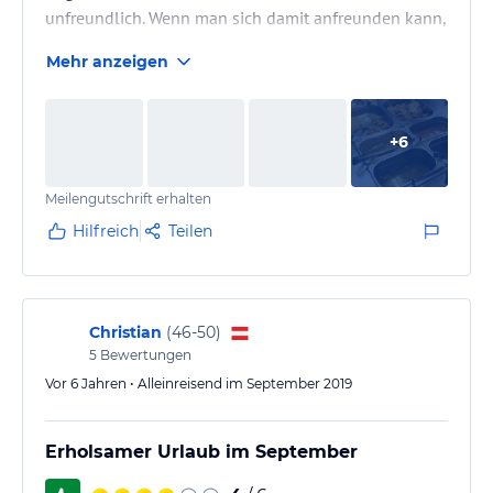
unfreundlich. Wenn man sich damit anfreunden kann,
dass das Hotel zwischen zwei Erotik-Clubs ist, ist die
Mehr anzeigen
Lage des Hotel okay.
+
6
Meilengutschrift erhalten
Hilfreich
Teilen
Christian
(
46-50
)
5
Bewertungen
Vor 6 Jahren • Alleinreisend im September 2019
Erholsamer Urlaub im September