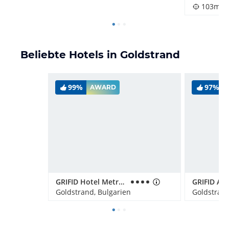
103m
Beliebte Hotels in Goldstrand
99%
97%
AWARD
GRIFID Hotel Metropol
Goldstrand, Bulgarien
Goldstrand