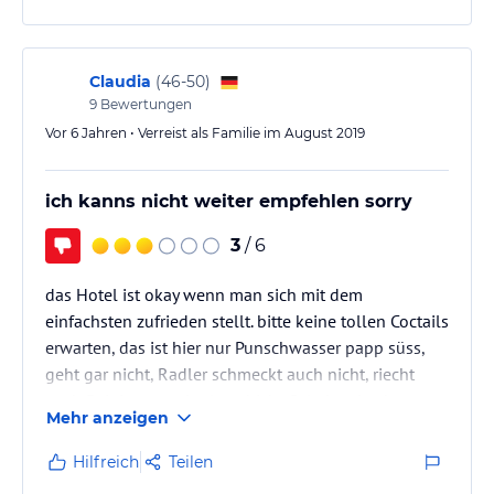
das WLAN, eine Kaution und (wahlweise) einen Safe
hinzu, die vorher nie erwähnt wurden.
Ein Pluspunkt allerdings war das Personal, das
Claudia
(
46-50
)
unglaublich freundlich und…
9
Bewertungen
Vor 6 Jahren • Verreist als Familie im August 2019
ich kanns nicht weiter empfehlen sorry
3
/ 6
das Hotel ist okay wenn man sich mit dem
einfachsten zufrieden stellt. bitte keine tollen Coctails
erwarten, das ist hier nur Punschwasser papp süss,
geht gar nicht, Radler schmeckt auch nicht, riecht
nach Reinigungsmitteln, whisky Cola ist okay!
Mehr anzeigen
Nebenan im Hotel Atlas wird die Musik wie verrückt
aufgedreht und dröhnt voll rüber! Das Bad stank
Hilfreich
Teilen
nicht nach Kloake, ein Pluspunkt!