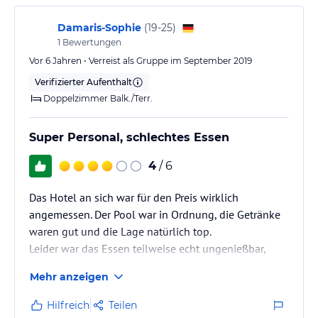
Damaris-Sophie
(
19-25
)
1
Bewertungen
Vor 6 Jahren • Verreist als Gruppe im September 2019
Verifizierter Aufenthalt
Doppelzimmer Balk./Terr.
Super Personal, schlechtes Essen
4
/ 6
Das Hotel an sich war für den Preis wirklich
angemessen. Der Pool war in Ordnung, die Getränke
waren gut und die Lage natürlich top.
Leider war das Essen teilweise echt ungenießbar,
ähnliches Feedback haben wir aber auch von
Mehr anzeigen
Bekannten in anderen Hotels bekommen, soll also
ein allgemeines Problem sein.
Hilfreich
Teilen
Leider kamen im Hotel auch noch einige Kosten für