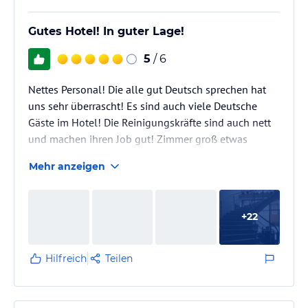
Gutes Hotel! In guter Lage!
5
/ 6
Nettes Personal! Die alle gut Deutsch sprechen hat
uns sehr überrascht! Es sind auch viele Deutsche
Gäste im Hotel! Die Reinigungskräfte sind auch nett
und machen ihren Job gut! Zimmer groß etwas
abgewohnt aber sauber! Buffet leider keine große
Mehr anzeigen
Auswahl aber immer frisch und man findet was wenn
nicht sind zahlreiche gute Tavernen in der
Umgebung! Getränkeauswahl für ein 3 Sterne Hotel
+
22
sehr gut Bier Wein Pfirsichlikör Pfefferminzlikör
Wodka Rum weiß braun Whisky Rakia Cremelikör und
diverse Alkoholfreie Getränke!…
Hilfreich
Teilen