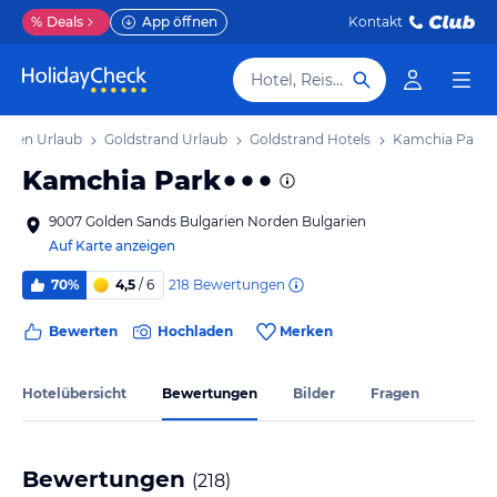
%
Deals
App öffnen
Kontakt
Hotel, Reiseziel
orden Urlaub
Goldstrand Urlaub
Goldstrand Hotels
Kamchia Park
Kamchia Park
9007 Golden Sands Bulgarien Norden Bulgarien
Auf Karte anzeigen
218
Bewertungen
70%
4,5
/ 6
Bewerten
Hochladen
Merken
Hotelübersicht
Bewertungen
Bilder
Fragen
Bewertungen
(
218
)