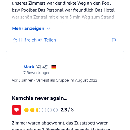
unseres Zimmers war der direkte Weg an den Pool
bzw Poolbar. Das Personal war freundlich. Das Hotel
war schön Zentral mit einem 5 min Weg zum Strand
wenn man den direkten "Schleichweg" einmal
Mehr anzeigen
gefunden hat.
Hilfreich
Teilen
Mark
(
41-45
)
7
Bewertungen
Vor 3 Jahren • Verreist als Gruppe im August 2022
Kamchia never again...
2,3
/ 6
Zimmer waren abgewohnt, das Zusatzbett waren
dann auch nur 2 übereinanderliegende Matratzen