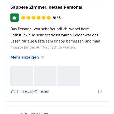
Saubere Zimmer, nettes Personal
6
/ 6
Das Personal war sehr freundlich, wobei beim
Frühstück alle sehr gestresst waren. Leider war das
Essen für alle Gäste sehr knapp bemessen und man
musste länger auf Nachschub warten.
Kaffee war nicht möglich, da Tassen gefehlt haben.
Mehr anzeigen
Gläser für Säfte gingen ebenfalls aus. Jedoch war das
Personal sehr bemüht. Lag evtl. auch an den
Gästen,die sich für jeden Kaffee eine neue Tasse
genommen haben, was wohl zu Hause ja auch nicht
der Fall sein wird.
Die glutenfreie Weckle bekam man separat an den
Hilfreich
Teilen
Tisch gebracht.
Die…