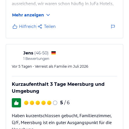
ausreichend, wir waren schon häufig in JuFa Hotels,
da war das Frühstück deutlich hochwertiger und mit
Mehr anzeigen
mehr Auswahl.
Das Personal ist sehr nett,
Hilfreich
Teilen
Der Parkplatz befindet sich leider nicht direkt am
Hotel, Parkplätze ca. 600 m entfernt
Jens
(
46-50
)
1
Bewertungen
Vor 5 Tagen • Verreist als Familie im Juli 2026
Kurzaufenthalt 3 Tage Meersburg und
Umgebung
5
/ 6
Haben kurzentschlossen gebucht, Familienzimmer,
Ü/F, Meersburg ist ein guter Ausgangspunkt für die