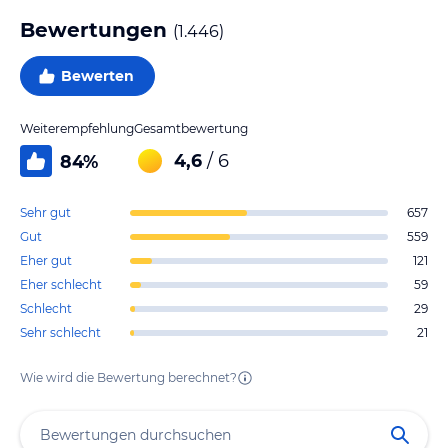
Bewertungen
(
1.446
)
Bewerten
Weiterempfehlung
Gesamtbewertung
4,6
/ 6
84
%
Sehr gut
657
Gut
559
Eher gut
121
Eher schlecht
59
Schlecht
29
Sehr schlecht
21
Wie wird die Bewertung berechnet?