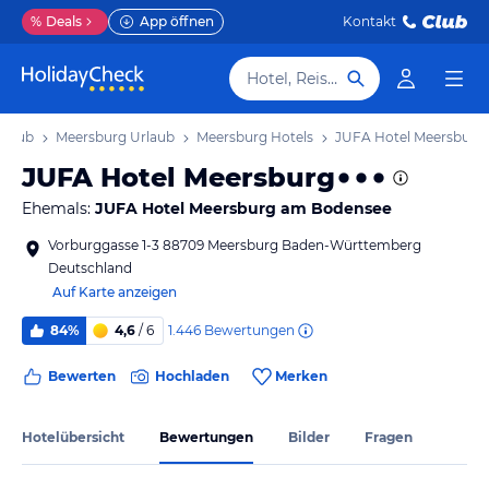
%
Deals
App öffnen
Kontakt
Hotel, Reiseziel
rlaub
Meersburg Urlaub
Meersburg Hotels
JUFA Hotel Meersburg
JUFA Hotel Meersburg
Ehemals:
JUFA Hotel Meersburg am Bodensee
Vorburggasse 1-3 88709 Meersburg Baden-Württemberg
Deutschland
Auf Karte anzeigen
1.446
Bewertungen
84%
4,6
/ 6
Bewerten
Hochladen
Merken
Hotelübersicht
Bewertungen
Bilder
Fragen