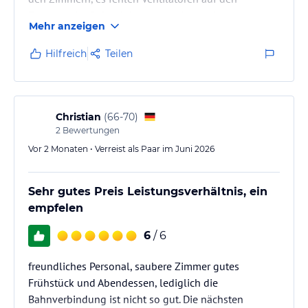
Zimmern, im 3. Stock ist es vor Hitze nicht
Mehr anzeigen
auszuhalten.
Das Service Personal ist sehr bemüht, jedoch sind die
Hilfreich
Teilen
Empfangsdamen mit ihrer Arbeit überfordert und fehl
am Platz: kein höfliches guten Morgen kein , guten
Tag, kein guten Abend - kein auf Wiedersehen beim
auschecken, als wäre man kein Gast im Hotel.
Christian
(
66-70
)
Selbst…
2
Bewertungen
Vor 2 Monaten • Verreist als Paar im Juni 2026
Sehr gutes Preis Leistungsverhältnis, ein
empfelen
6
/ 6
freundliches Personal, saubere Zimmer gutes
Frühstück und Abendessen, lediglich die
Bahnverbindung ist nicht so gut. Die nächsten