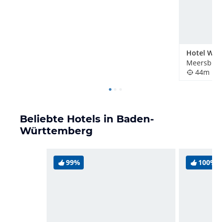
Meersburg
44m
Beliebte Hotels in Baden-
Württemberg
99%
100%