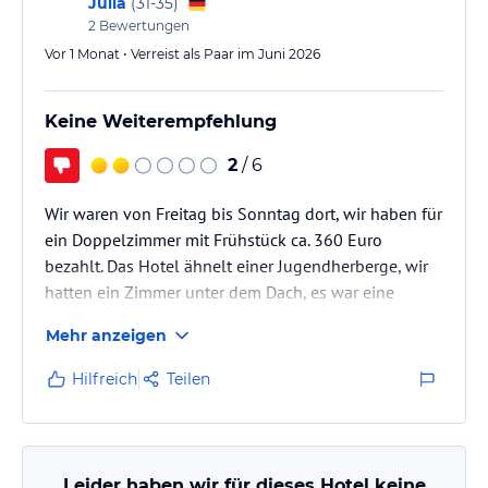
Julia
(
31-35
)
2
Bewertungen
Vor 1 Monat • Verreist als Paar im Juni 2026
Keine Weiterempfehlung
2
/ 6
Wir waren von Freitag bis Sonntag dort, wir haben für
ein Doppelzimmer mit Frühstück ca. 360 Euro
bezahlt. Das Hotel ähnelt einer Jugendherberge, wir
hatten ein Zimmer unter dem Dach, es war eine
Bullen Hitze es gab keine Klimaanlage und
Mehr anzeigen
Ventilatoren gab es auch nur eine Hand voll für das
ganze Hotel! Das Zimmer war total klein, beim
Hilfreich
Teilen
duschen kam immer heiß/kalt/heiß/kalt ..
Meine Schwester befand sich in einem
Nebengebäude was zu diesem Hotel gehörte, dort
war es kaum auszuhalten. Die Zimmer waren nicht
Leider haben wir für dieses Hotel keine