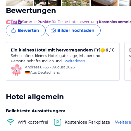
Bewertungen
Sammle
Punkte
für Deine Hotelbewertung.
Kostenlos anmel
Bewerten
Bilder hochladen
Ein kleines Hotel mit hervorragendem Frühstück und f
6
/ 6
Sehr schönes kleines Hotel, gute Lage, Inhaber und
Personal sehr freundlich und…
weiterlesen
Andreas
61-65
•
August 2026
Aus Deutschland
Hotel allgemein
Beliebteste Ausstattungen:
Wifi kostenfrei
Kostenlose Parkplätze
Weitere