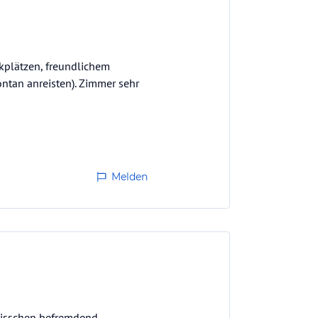
rkplätzen, freundlichem
ntan anreisten). Zimmer sehr
Melden
 bisschen befremdend.