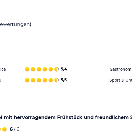
tücksbuffet, das Ihnen einen guten Start in den
ewertungen)
schiedene Restaurants und Cafés, in denen Sie
äder, so dass Sie die Umgebung bequem
malbad sind nur einen kurzen Spaziergang
 Zeit nach Friedrichshafen und Konstanz zu
ice
5,4
Gastronom
finden.
e
5,5
Sport & Un
ohne Gewähr. Bitte lies vor der Buchung die
el mit hervorragendem Frühstück und freundlichem 
6
/ 6