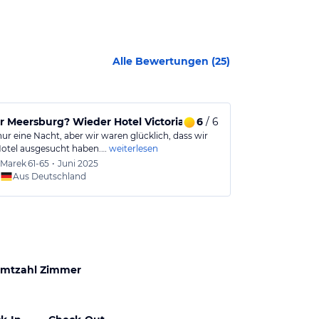
Alle Bewertungen (
25
)
 Meersburg? Wieder Hotel Victoria.
6
/ 6
Uriges klein
ur eine Nacht, aber wir waren glücklich, dass wir
Gemütliches un
Hotel ausgesucht haben.…
weiterlesen
kostenfreien (
Marek
61-65
•
Juni 2025
Urlaub
Aus Deutschland
mtzahl Zimmer