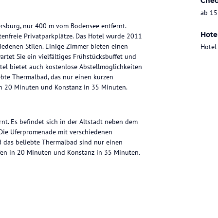
Chec
ab 15
ersburg, nur 400 m vom Bodensee entfernt.
Hote
enfreie Privatparkplätze. Das Hotel wurde 2011
hiedenen Stilen. Einige Zimmer bieten einen
Hotel
rtet Sie ein vielfältiges Frühstücksbuffet und
tel bietet auch kostenlose Abstellmöglichkeiten
iebte Thermalbad, das nur einen kurzen
 in 20 Minuten und Konstanz in 35 Minuten.
nt. Es befindet sich in der Altstadt neben dem
 Die Uferpromenade mit verschiedenen
nd das beliebte Thermalbad sind nur einen
afen in 20 Minuten und Konstanz in 35 Minuten.
individuell gestaltete Zimmer in verschiedenen
er bieten einen herrlichen Blick auf den
ort und Gemütlichkeit für einen angenehmen