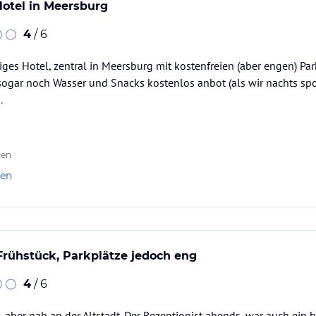
Hotel in Meersburg
4
/ 6
ges Hotel, zentral in Meersburg mit kostenfreien (aber engen) Pa
sogar noch Wasser und Snacks kostenlos anbot (als wir nachts spo
.
ten
len
rühstück, Parkplätze jedoch eng
4
/ 6
e, aber nah an der Altstadt. Der Rezeptionist abends, war auch ein