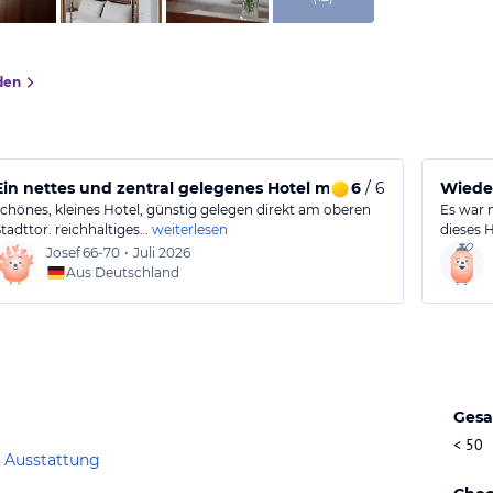
den
reundlichem Service
Ein nettes und zentral gelegenes Hotel mit gutem Frühstück
6
/ 6
Wieder
schönes, kleines Hotel, günstig gelegen direkt am oberen
Es war n
Stadttor. reichhaltiges…
weiterlesen
dieses 
Josef
66-70
•
Juli 2026
Aus Deutschland
Gesa
< 50
 Ausstattung