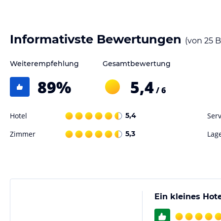
Gastronomie im Hotel
Im Hotel Viktoria erwartet Sie morgens ein abwechslungsreiches Frühs
Informativste Bewertungen
(von
25
B
Tag bietet. In der nahe gelegenen Uferpromenade finden Sie auch ver
lokale und internationale Küche genießen können.
Weiterempfehlung
Gesamtbewertung
Sport und Unterhaltung
89
%
5,4
/ 6
Das Hotel Viktoria bietet kostenfreie Abstellmöglichkeiten für Fahrr
erkunden können. Die Altstadt von Meersburg und das beliebte Ther
entfernt. Außerdem haben Sie die Möglichkeit, mit dem Auto in kurzer
Hotel
5,4
Serv
gelangen, wo Sie weitere Freizeitaktivitäten und Sehenswürdigkeiten 
Zimmer
5,3
Lag
Hinweis:
Verfasst von HolidayCheck mit Hilfe von KI. Alle Angaben 
verbindlichen
Angebotsdetails
des jeweiligen Veranstalters.
Ein kleines Hot