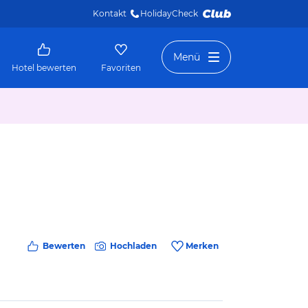
Kontakt
HolidayCheck 
Menü
Hotel bewerten
Favoriten
Bewerten
Hochladen
Merken