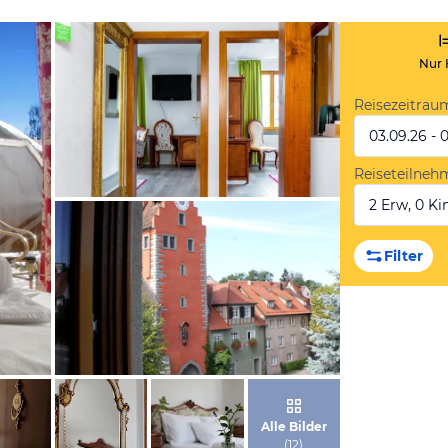
Nur 
Reisezeitrau
03.09.26 - 
Reiseteilneh
2 Erw, 0 Kin
von Booking.com
Filter
von Booking.com
Alle Bilder
(
12
)