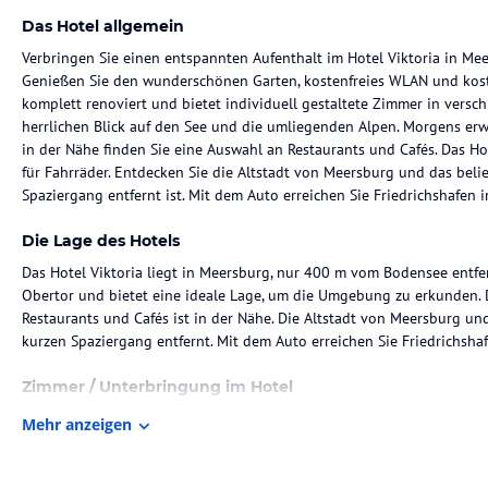
Das Hotel allgemein
Verbringen Sie einen entspannten Aufenthalt im Hotel Viktoria in Me
Genießen Sie den wunderschönen Garten, kostenfreies WLAN und kost
komplett renoviert und bietet individuell gestaltete Zimmer in versc
herrlichen Blick auf den See und die umliegenden Alpen. Morgens erwa
in der Nähe finden Sie eine Auswahl an Restaurants und Cafés. Das Ho
für Fahrräder. Entdecken Sie die Altstadt von Meersburg und das bel
Spaziergang entfernt ist. Mit dem Auto erreichen Sie Friedrichshafen
Die Lage des Hotels
Das Hotel Viktoria liegt in Meersburg, nur 400 m vom Bodensee entfer
Obertor und bietet eine ideale Lage, um die Umgebung zu erkunden.
Restaurants und Cafés ist in der Nähe. Die Altstadt von Meersburg u
kurzen Spaziergang entfernt. Mit dem Auto erreichen Sie Friedrichsh
Zimmer / Unterbringung im Hotel
Das Hotel Viktoria wurde im Jahr 2011 komplett renoviert und bietet 
Mehr anzeigen
Stilen. Jedes Zimmer verfügt über einen Flachbild-TV und einige Zimm
Bodensee und die umliegenden Alpen. Die Zimmer bieten Ihnen Komf
Aufenthalt.