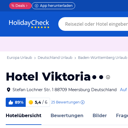
%
Deals
App herunterladen
Europa Urlaub
Deutschland Urlaub
Baden-Württemberg Urlaub
Hotel Viktoria
Stefan Lochner Str. 1 88709 Meersburg Deutschland
Auf
89%
5,4
/ 6
25
Bewertungen
Hotelübersicht
Bewertungen
Bilder
Frag