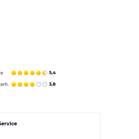
ie
5,4
terh.
3,8
Service