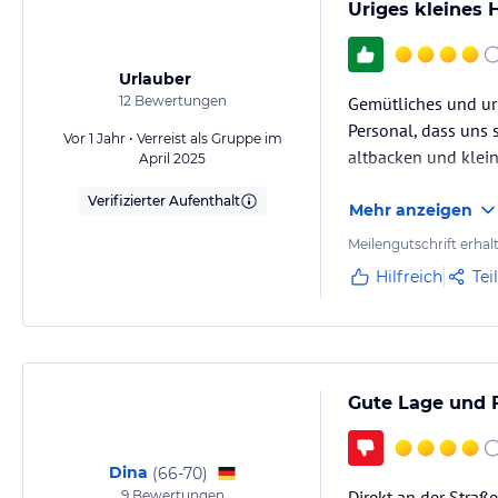
Uriges kleines 
Urlauber
12
Bewertungen
Gemütliches und uri
Personal, dass uns 
Vor 1 Jahr • Verreist als Gruppe im
altbacken und klein
April 2025
Verifizierter Aufenthalt
Mehr anzeigen
Meilengutschrift erhal
Hilfreich
Tei
Gute Lage und F
Dina
(
66-70
)
Direkt an der Straß
9
Bewertungen