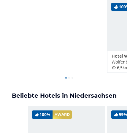
100%
Hotel Wal
Wolfenbütt
6,5km
Beliebte Hotels in Niedersachsen
100%
99%
AWARD