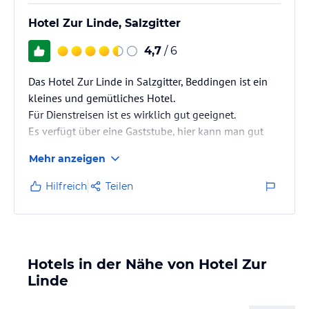
Hotel Zur Linde, Salzgitter
4,7
/ 6
Das Hotel Zur Linde in Salzgitter, Beddingen ist ein
kleines und gemütliches Hotel.
Für Dienstreisen ist es wirklich gut geeignet.
Es verfügt über eine Gaststube, hier kann man gut
frühstücken und auch sehr lecker speisen.
Mehr anzeigen
Die Zimmer sind mit dem Nötigsten eingerichtet. Das
soll nicht negativ klingen,
Hilfreich
Teilen
sondern nur verdeutlichen, dass man hier keinen
Luxus erwarten sollte.
Für ein paar Übernachtungen ist es durchaus
angenehm und das Personal trägt mit der
Hotels in der Nähe von Hotel Zur
Freundlichkeit
Linde
und Höflichkeit dazu bei, dass der…