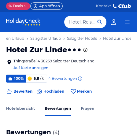
%
Deals
App öffnen
Kontakt
Hotel, Reiseziel
chsen Urlaub
Salzgitter Urlaub
Salzgitter Hotels
Hotel Zur Linde
Hotel Zur Linde
Thingstraße 14 38239 Salzgitter Deutschland
Auf Karte anzeigen
4
Bewertungen
100%
5,8
/ 6
Bewerten
Hochladen
Merken
Hotelübersicht
Bewertungen
Fragen
Bewertungen
(
4
)