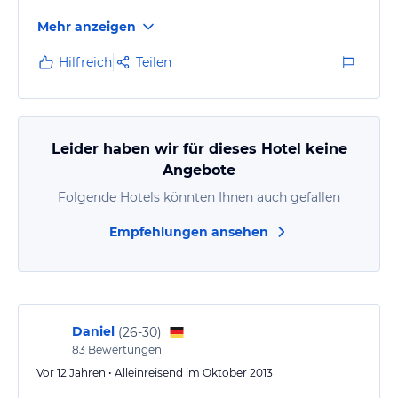
Einzelzimmer da sind. Das Restaurant bietet sehr
Mehr anzeigen
reichhaltiges essen.
Hilfreich
Teilen
Leider haben wir für dieses Hotel keine
Angebote
Folgende Hotels könnten Ihnen auch gefallen
Empfehlungen ansehen
Daniel
(
26-30
)
83
Bewertungen
Vor 12 Jahren • Alleinreisend im Oktober 2013