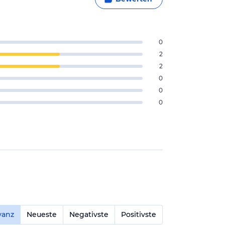
0
2
2
0
0
0
vanz
Neueste
Negativste
Positivste