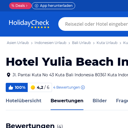
%
Deals
App herunterladen
Asien Urlaub
Indonesien Urlaub
Bali Urlaub
Kuta Urlaub
Ku
Hotel Yulia Beach I
Jl. Pantai Kuta No 43 Kuta Bali Indonesia 80361 Kuta Indo
100%
4,2
/ 6
4
Bewertungen
Hotelübersicht
Bewertungen
Bilder
Frag
Bewertungen
(
4
)