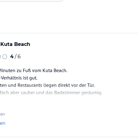
 Kuta Beach
4
/ 6
 Minuten zu Fuß vom Kuta Beach.
Verhältnis ist gut.
en und Restaurants liegen direkt vor der Tür.
fach aber sauber und das Badezimmer geräumig.
e über Klimaanlage und Kühlschrank.
 etwas ausgenutzt.
ten
len