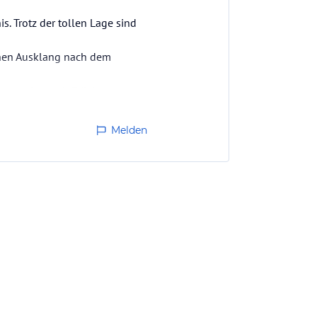
s. Trotz der tollen Lage sind
einen Ausklang nach dem
, Joghurt mit Früchten...), war
Melden