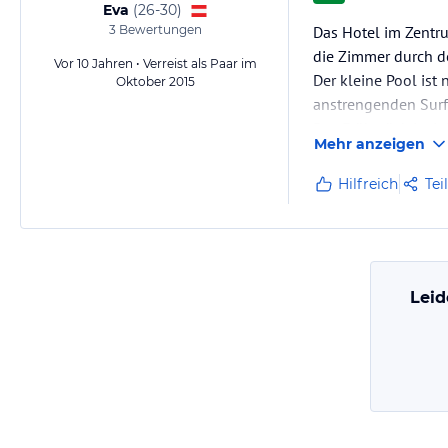
Eva
(
26-30
)
3
Bewertungen
Das Hotel im Zentrum
die Zimmer durch de
Vor 10 Jahren • Verreist als Paar im
Der kleine Pool is
Oktober 2015
anstrengenden Surf
Das Frühstück ist i
Mehr anzeigen
auch alles sehr gut.
Zum Abendessen ist 
Hilfreich
Tei
Leid