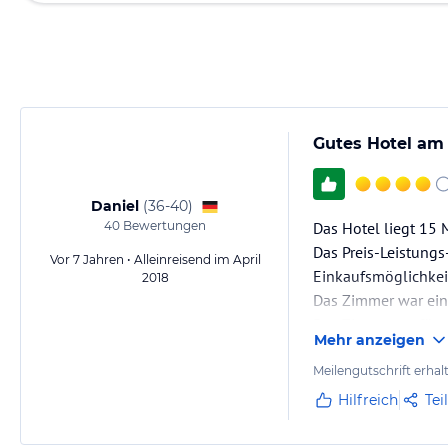
Gutes Hotel am
Daniel
(
36-40
)
40
Bewertungen
Das Hotel liegt 15
Das Preis-Leistungs-
Vor 7 Jahren • Alleinreisend im April
Einkaufsmöglichkeit
2018
Das Zimmer war ein
Das Zimmer verfügt
Mehr anzeigen
Die Bettwäsche war
Meilengutschrift erhal
Hilfreich
Tei