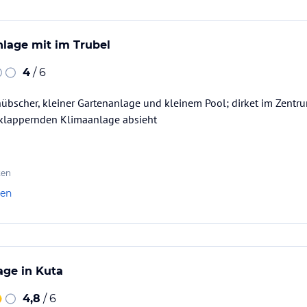
lage mit im Trubel
4
/ 6
hübscher, kleiner Gartenanlage und kleinem Pool; dirket im Zentr
klappernden Klimaanlage absieht
ten
len
Lage in Kuta
4,8
/ 6