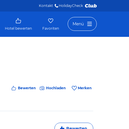
Kontakt
HolidayCheck 
Menü
Hotel bewerten
Favoriten
Bewerten
Hochladen
Merken
Bewerten