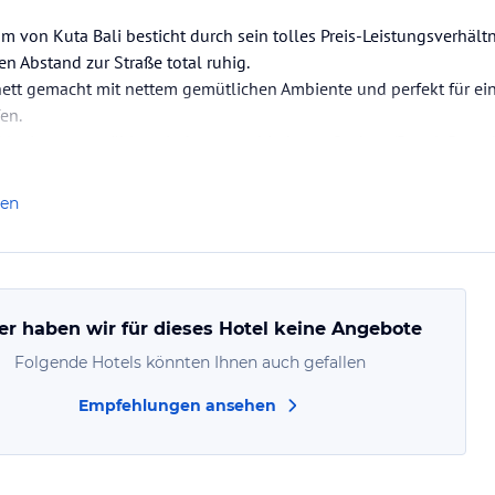
 von Kuta Bali besticht durch sein tolles Preis-Leistungsverhältni
n Abstand zur Straße total ruhig.
t nett gemacht mit nettem gemütlichen Ambiente und perfekt für 
en.
nklusive, man wählt zwischen verschiedenen Sachen (Bagel, Pancake
das Restaurant aber eher teuer, da gibts es in Kuta Bali sicher…
len
er haben wir für dieses Hotel keine Angebote
Folgende Hotels könnten Ihnen auch gefallen
Empfehlungen ansehen