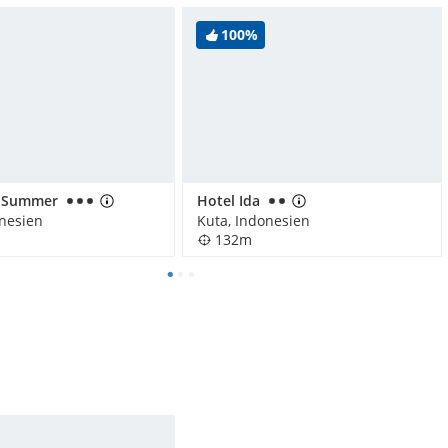
100%
i Summer
Hotel Ida
onesien
Kuta, Indonesien
132m