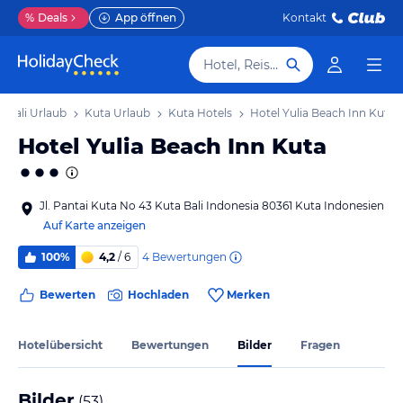
%
Deals
App öffnen
Kontakt
Hotel, Reiseziel
Bali Urlaub
Kuta Urlaub
Kuta Hotels
Hotel Yulia Beach Inn Kuta
Hotel Yulia Beach Inn Kuta
Jl. Pantai Kuta No 43 Kuta Bali Indonesia 80361 Kuta Indonesien
Auf Karte anzeigen
4
Bewertungen
100%
4,2
/ 6
Bewerten
Hochladen
Merken
Hotelübersicht
Bewertungen
Bilder
Fragen
Bilder
(
53
)