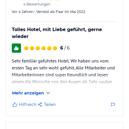
4
Bewertungen
Vor 4 Jahren • Verreist als Paar im Mai 2022
Tolles Hotel, mit Liebe geführt, gerne
wieder
6
/ 6
Sehr familiär geführtes Hotel. Wir haben uns vom
ersten Tag an sehr wohl gefühlt. Alle Mitarbeiter und
Mitarbeiterinnen sind super freundlich und lesen
einem die Wünsche von den Augen ab. Sehr sauber
und ein toller Garten geben einen insgesamt tollen
Mehr anzeigen
Eindruck ab. Das Essen ist einsame Spitze und
wirklich ein Erlebnis.
Hilfreich
Teilen