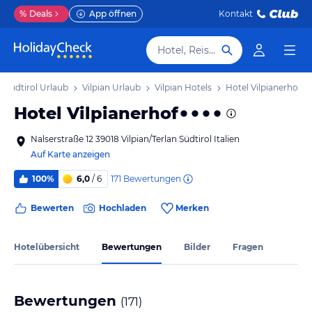
%
Deals
App öffnen
Kontakt
Hotel, Reiseziel
Südtirol Urlaub
Vilpian Urlaub
Vilpian Hotels
Hotel Vilpianerhof
Hotel Vilpianerhof
Nalserstraße 12 39018 Vilpian/Terlan Südtirol Italien
Auf Karte anzeigen
171
Bewertungen
100%
6,0
/ 6
Bewerten
Hochladen
Merken
Hotelübersicht
Bewertungen
Bilder
Fragen
Bewertungen
(
171
)