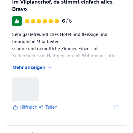
Im Vilpianerhof, da stimmt einfach alles.
Bravo
6
/ 6
Sehr gästefreundliches Hotel und fleissige und
freundliche Mitarbeiter
schöne und gemütliche Zimmer, Einzel- bis
Suiten.Geniesser Halbpension mit Wahlmenüs, aller
üblichen Konfort, was zu einem heutigen guten Hotel
Mehr anzeigen
gehört.
Hilfreich
Teilen