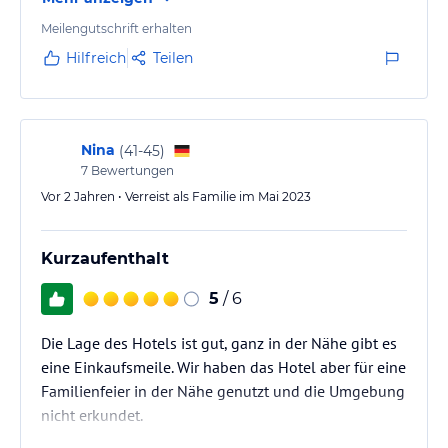
überhaupt nicht ansprechend aus, von innen
überzeugt es aber.
Meilengutschrift erhalten
Hilfreich
Teilen
Nina
(
41-45
)
7
Bewertungen
Vor 2 Jahren • Verreist als Familie im Mai 2023
Kurzaufenthalt
5
/ 6
Die Lage des Hotels ist gut, ganz in der Nähe gibt es
eine Einkaufsmeile. Wir haben das Hotel aber für eine
Familienfeier in der Nähe genutzt und die Umgebung
nicht erkundet.