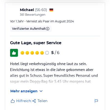
Michael
(
56-60
)
361
Bewertungen
Vor 1 Jahr • Verreist als Paar im August 2024
Verifizierter Aufenthalt
Gute Lage, super Service
5
/ 6
Hotel liegt verkehrsgünstig ohne laut zu sein.
Einrichtung ist etwas in die Jahre gekommen aber
alles gut in Schuss. Super freundliches Personal und
sogar mein Doggy Bag für 5.45 Uhr morgens hat
geklappt. Sehr stark. Danke an den engagierten Koch
Mehr anzeigen
und die netten Rezeptionskollegen
Hilfreich
Teilen