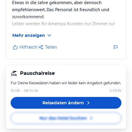
Etwas in die Jahre gekommen, aber dennoch
empfehlenswert. Das Personal ist freundlich und
zuvorkommend.
Leider werden für Ameropa Kunden nur Zimmer zur
Straße im 1. Stock vergeben. Im Sommer könnte es
Mehr anzeigen
laut sein.
Die Anbindung an die öffentlichen Verkehrsmittel ist
Hilfreich
Teilen
sehr gut. Auch zum Shoppen sehr viel Auswahl in der
Nähe.
Pauschalreise
Für Deine Reisedaten haben wir leider kein Angebot gefunden.
10.08. - 08.10.26
2
ERW
Reisedaten ändern
Nur das Hotel buchen