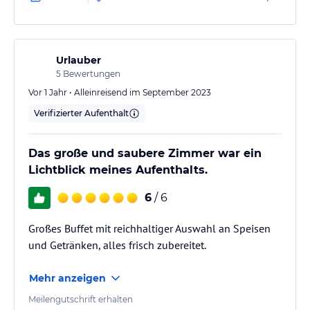
Frühstückspreis vor Ort > 15,- €
Parkmöglichkeiten vor Ort:
Urlauber
> Park-Center (35 Stellplätze) Tagesticket 10,00 €
5
Bewertungen
> Conti-Parkhaus (über 1.000 Stellplätze) Tagesticket
Vor 1 Jahr • Alleinreisend im September 2023
2,50 €
Verifizierter Aufenthalt
Das große und saubere Zimmer war ein
Lichtblick meines Aufenthalts.
6
/ 6
Großes Buffet mit reichhaltiger Auswahl an Speisen
und Getränken, alles frisch zubereitet.
Mehr anzeigen
Meilengutschrift erhalten