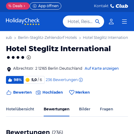
%
Deals
App öffnen
Kontakt
Hotel, Reiseziel
 Urlaub
Berlin-Steglitz-Zehlendorf Hotels
Hotel Steglitz International
Hotel Steglitz International
Albrechtstr. 2 12165 Berlin Deutschland
Auf Karte anzeigen
236
Bewertungen
98%
5,0
/ 6
Bewerten
Hochladen
Merken
Hotelübersicht
Bewertungen
Bilder
Fragen
Bewertungen
(
236
)