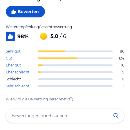
Bewerten
Weiterempfehlung
Gesamtbewertung
5,0
/ 6
98
%
Sehr gut
86
Gut
124
Eher gut
16
Eher schlecht
9
Schlecht
0
Sehr schlecht
1
Wie wird die Bewertung berechnet?