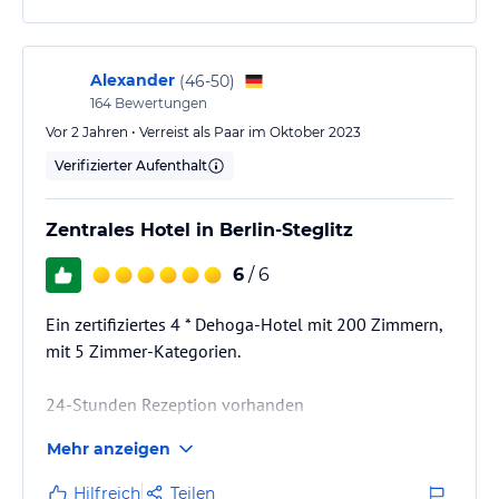
Alexander
(
46-50
)
164
Bewertungen
Vor 2 Jahren • Verreist als Paar im Oktober 2023
Verifizierter Aufenthalt
Zentrales Hotel in Berlin-Steglitz
6
/ 6
Ein zertifiziertes 4 * Dehoga-Hotel mit 200 Zimmern,
mit 5 Zimmer-Kategorien.
24-Stunden Rezeption vorhanden
Mehr anzeigen
Check-In ab 14:00 Uhr
Check-Out bis 12:00 Uhr
Hilfreich
Teilen