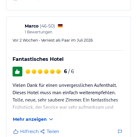
Marco
(
46-50
)
1
Bewertungen
Vor 2 Wochen • Verreist als Paar im Juli 2026
Fantastisches Hotel
6
/ 6
Vielen Dank für einen unvergesslichen Aufenthalt.
Dieses Hotel muss man einfach weiterempfehlen.
Tolle, neue, sehr saubere Zimmer. Ein fantastisches
Frühstück, der Service war sehr aufmerksam und
freundlich. Das Hotel hat eine tolle Lage. Wir waren
Mehr anzeigen
sehr sehr sehr zufrieden !
Hilfreich
Teilen