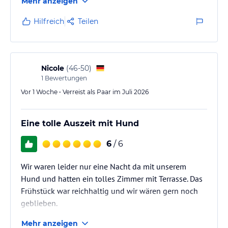
Mehr anzeigen
ist, dass es in all den Jahren kaum
Personalfluktuation gab, was auf ein sehr gutes
Hilfreich
Teilen
Betriebsklima schließen lässt. Außerdem ist die Lage
des Hotel ideal.
Nicole
(
46-50
)
1
Bewertungen
Vor 1 Woche • Verreist als Paar im Juli 2026
Eine tolle Auszeit mit Hund
6
/ 6
Wir waren leider nur eine Nacht da mit unserem
Hund und hatten ein tolles Zimmer mit Terrasse. Das
Frühstück war reichhaltig und wir wären gern noch
geblieben.
Mehr anzeigen