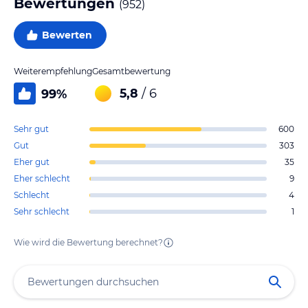
Bewertungen
(
952
)
Bewerten
Weiterempfehlung
Gesamtbewertung
5,8
/ 6
99
%
Sehr gut
600
Gut
303
Eher gut
35
Eher schlecht
9
Schlecht
4
Sehr schlecht
1
Wie wird die Bewertung berechnet?