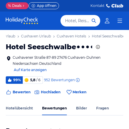
%
Deals
App öffnen
Kontakt
Hotel, Reiseziel
n Urlaub
Cuxhaven Urlaub
Cuxhaven Hotels
Hotel Seeschwalbe
Hotel Seeschwalbe
Cuxhavener Straße 87-89 27476 Cuxhaven-Duhnen
Niedersachsen Deutschland
Auf Karte anzeigen
952
Bewertungen
99%
5,8
/ 6
Bewerten
Hochladen
Merken
Hotelübersicht
Bewertungen
Bilder
Fragen