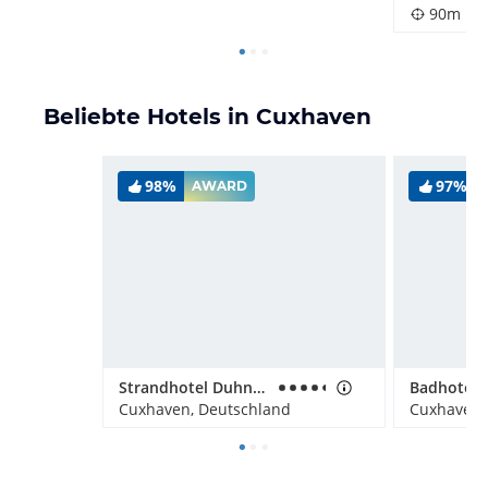
90m
Beliebte Hotels in Cuxhaven
98%
97%
AWARD
Strandhotel Duhnen / Aparthotel Kamp
Cuxhaven, Deutschland
Cuxhaven,