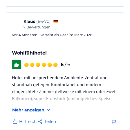
Klaus
(
66-70
)
7
Bewertungen
Vor 4 Monaten • Verreist als Paar im März 2026
Wohlfühlhotel
6
/ 6
Hotel mit ansprechendem Ambiente. Zentral und
strandnah gelegen. Komfortabel und modern
eingerichtete Zimmer (teilweise mit einem oder zwei
Balkonen), super Frühstück (umfangreiches Speise-
und Getränkeangebot), freundliche und
Mehr anzeigen
zuvorkommende Servicekräfte, Parkplatz /Aufzug/Bar
vorhanden.
Hilfreich
Teilen