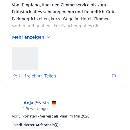
Vom Empfang, über den Zimmerservice bis zum
Frühstück alles sehr angenehm und freundlich. Gute
Parkmöglichkeiten, kurze Wege im Hotel. Zimmer
sauber und gepflegt. Für Raucher gibt es die
Möglichkeit auf der Terrasse bzw. dem Balkon zu
Mehr anzeigen
Rauchen, Aschenbecher sind dort vorhanden.
Hilfreich
Teilen
Anja
(
56-60
)
1
Bewertungen
Vor 3 Monaten • Verreist als Paar im Mai 2026
Verifizierter Aufenthalt