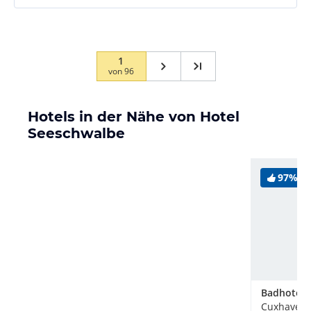
1
von
96
Hotels in der Nähe von Hotel
Seeschwalbe
97%
Cuxhaven,