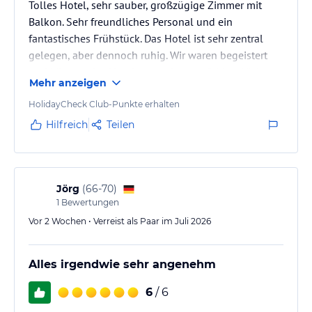
Tolles Hotel, sehr sauber, großzügige Zimmer mit
Balkon. Sehr freundliches Personal und ein
fantastisches Frühstück. Das Hotel ist sehr zentral
gelegen, aber dennoch ruhig. Wir waren begeistert
und können das Hotel nur weiterempfehlen. Vielen
Mehr anzeigen
Dank für ein wunderschönes Wochenende.
HolidayCheck Club-Punkte erhalten
Hilfreich
Teilen
Jörg
(
66-70
)
1
Bewertungen
Vor 2 Wochen • Verreist als Paar im Juli 2026
Alles irgendwie sehr angenehm
6
/ 6