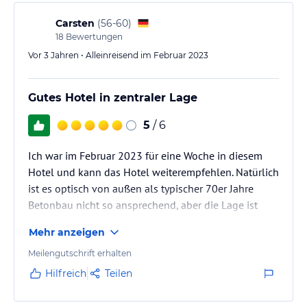
Carsten
(
56-60
)
18
Bewertungen
Vor 3 Jahren • Alleinreisend im Februar 2023
Gutes Hotel in zentraler Lage
5
/ 6
Ich war im Februar 2023 für eine Woche in diesem
Hotel und kann das Hotel weiterempfehlen. Natürlich
ist es optisch von außen als typischer 70er Jahre
Betonbau nicht so ansprechend, aber die Lage ist
sehr gut, strandnah und gut vom Bahnhof aus
Mehr anzeigen
erreichbar. Die Einrichtung Innen ist modern gehalten
und man spürt, dass das Hotel alle Installationen
Meilengutschrift erhalten
"up-to-date" hält, also von 70er Jahre Charme innen
Hilfreich
Teilen
keine Spur. Leider gab es etwas Baulärm von
gegenüber und die Zimmer mit Meerblick sind