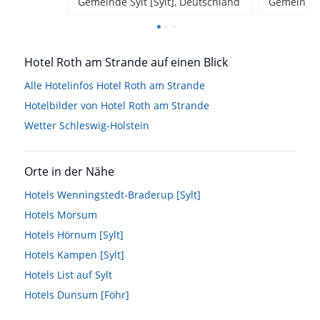
Gemeinde Sylt [Sylt], Deutschland
Gemeinde S
Hotel Roth am Strande auf einen Blick
Alle Hotelinfos Hotel Roth am Strande
Hotelbilder von Hotel Roth am Strande
Wetter Schleswig-Holstein
Orte in der Nähe
Hotels
Wenningstedt-Braderup [Sylt]
Hotels
Morsum
Hotels
Hörnum [Sylt]
Hotels
Kampen [Sylt]
Hotels
List auf Sylt
Hotels
Dunsum [Föhr]