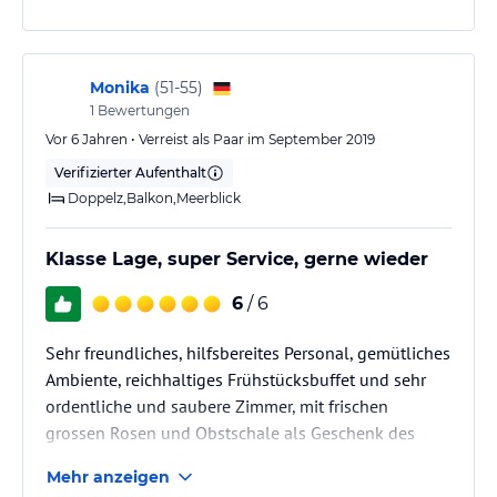
Monika
(
51-55
)
1
Bewertungen
Vor 6 Jahren • Verreist als Paar im September 2019
Verifizierter Aufenthalt
Doppelz,Balkon,Meerblick
Klasse Lage, super Service, gerne wieder
6
/ 6
Sehr freundliches, hilfsbereites Personal, gemütliches
Ambiente, reichhaltiges Frühstücksbuffet und sehr
ordentliche und saubere Zimmer, mit frischen
grossen Rosen und Obstschale als Geschenk des
Hauses auf dem Zimmer, sogar das Bad wurde mit
Mehr anzeigen
einer wunderschönen Rosenblüte dekoriert.ich fühlte