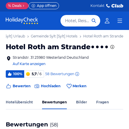
%
Deals
App öffnen
Kontakt
Hotel, Reiseziel
t [Sylt] Urlaub
Gemeinde Sylt [Sylt] Hotels
Hotel Roth am Strande
Hotel Roth am Strande
Strandstr. 31 25980 Westerland Deutschland
Auf Karte anzeigen
58
Bewertungen
100%
5,7
/ 6
Bewerten
Hochladen
Merken
Hotelübersicht
Bewertungen
Bilder
Fragen
Bewertungen
(
58
)