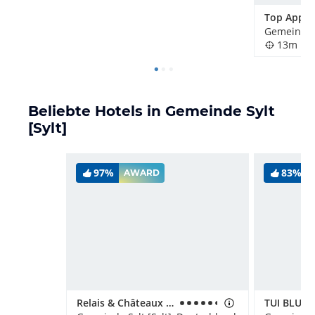
Gemeinde S
13m
Beliebte Hotels in Gemeinde Sylt
[Sylt]
97%
83%
AWARD
Relais & Châteaux Landhaus Stricker
TUI BLUE S