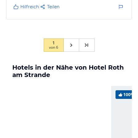
mich herzlich empfangen und sehr wohl.
Hilfreich
Teilen
1
von
6
Hotels in der Nähe von Hotel Roth
am Strande
100%