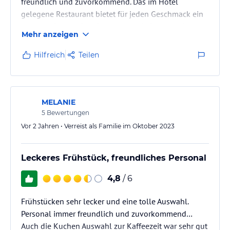
freundlich und zuvorkommend. Das im Hotel
gelegene Restaurant bietet für jeden Geschmack ein
leckeres Gericht. Den Strand und die Promenade
Mehr anzeigen
erreicht man in zwei Minuten fußläufig. Insgesamt
absolut empfehlenswert *****
Hilfreich
Teilen
MELANIE
5
Bewertungen
Vor 2 Jahren • Verreist als Familie im Oktober 2023
Leckeres Frühstück, freundliches Personal
4,8
/ 6
Frühstücken sehr lecker und eine tolle Auswahl.
Personal immer freundlich und zuvorkommend…
Auch die Kuchen Auswahl zur Kaffeezeit war sehr gut