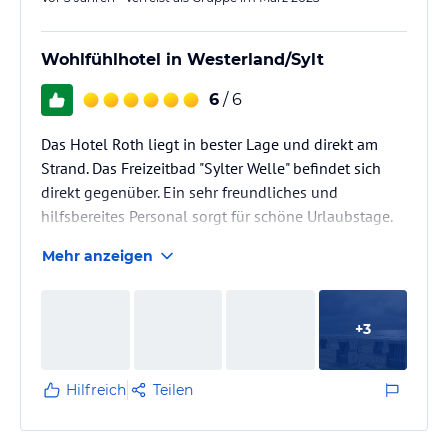
Wohlfühlhotel in Westerland/Sylt
6
/ 6
Das Hotel Roth liegt in bester Lage und direkt am
Strand. Das Freizeitbad "Sylter Welle" befindet sich
direkt gegenüber. Ein sehr freundliches und
hilfsbereites Personal sorgt für schöne Urlaubstage.
Wir hatten ein geräumiges gemütliches Zimmer mit
Mehr anzeigen
schönem Bad, großem Balkon und direkten
Meerblick.
+
3
Hilfreich
Teilen