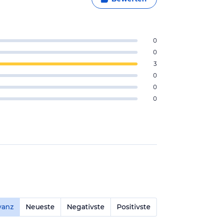
0
0
3
0
0
0
vanz
Neueste
Negativste
Positivste