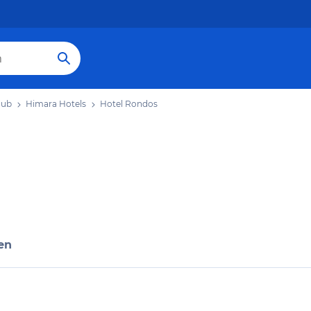
aub
Himara Hotels
Hotel Rondos
en