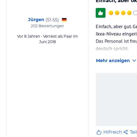
Einfach, aber o
Jürgen
(
51-55
)
Einfach, aber gut. 
202
Bewertungen
Ikea-Niveau einger
Vor 8 Jahren • Verreist als Paar im
Das Personal ist fr
Juni 2018
deutsch spricht.
Vor dem Hotel kann 
Mehr anzeigen
Frühstück. 2 Sterne
In den kleinen Ort 
Hilfreich
Tei