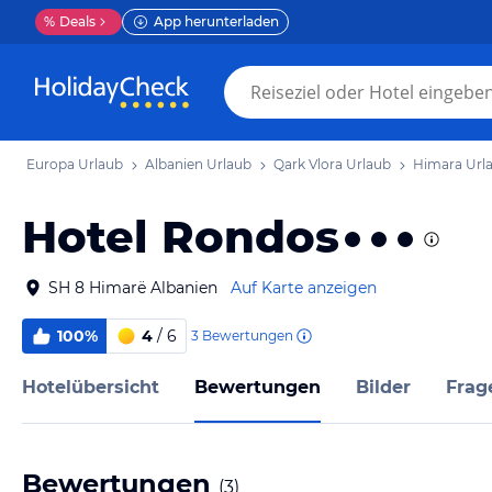
%
Deals
App herunterladen
Europa Urlaub
Albanien Urlaub
Qark Vlora Urlaub
Himara Url
Hotel Rondos
SH 8 Himarë Albanien
Auf Karte anzeigen
100%
4
/ 6
3
Bewertungen
Hotelübersicht
Bewertungen
Bilder
Frag
Bewertungen
(
3
)