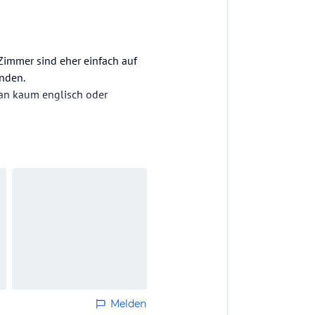
 Zimmer sind eher einfach auf
anden.
 man kaum englisch oder
ypisch und okay, ebenso das
Melden