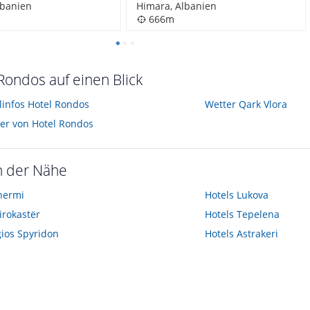
lbanien
Himara, Albanien
666m
Rondos auf einen Blick
elinfos Hotel Rondos
Wetter Qark Vlora
der von Hotel Rondos
n der Nähe
hermi
Hotels
Lukova
irokastër
Hotels
Tepelena
ios Spyridon
Hotels
Astrakeri