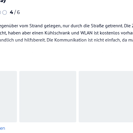
kay
4
/ 6
Gegenüber vom Strand gelegen, nur durch die Straße getrennt. Die
icht, haben aber einen Kühlschrank und WLAN ist kostenlos vorh
eundlich und hilfsbereit. Die Kommunikation ist nicht einfach, da
man schön im Schatten sitzen und etwas trinken. Das Essen ist t
 wären angebracht.
mit ein paar Geschäften…
len