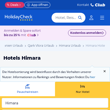
%
Deals
App öffnen
Kontakt
Hotel, Reiseziel
Anmelden & Spare sofort
Kostenlos anmelden
bis zu 25 %
mit
Albanien Urlaub
Qark Vlora Urlaub
Himara Urlaub
Himara Hotels
Hotels Himara
Die Hotelsortierung wird beeinflusst durch das Verhalten unserer
Nutzer. Informationen zu Rankings und Bewertungen findest Du
hier
Pauschalreisen
Nur Hotel
Himara