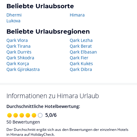
Beliebte Urlaubsorte
Dhermi
Himara
Lukova
Beliebte Urlaubsregionen
Qark Vlora
Qark Lezha
Qark Tirana
Qark Berat
Qark Durrës
Qark Elbasan
Qark Shkodra
Qark Fier
Qark Korça
Qark Kukës
Qark Gjirokastra
Qark Dibra
Informationen zu
Himara
Urlaub
Durchschnittliche Hotelbewertung:
5,0
/
6
50
Bewertungen
Der Durchschnitt ergibt sich aus den Bewertungen der einzelnen Hotels
in Himara auf HolidayCheck.