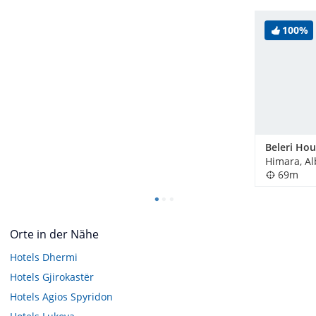
100%
Beleri Ho
Himara, A
69m
Orte in der Nähe
Hotels
Dhermi
Hotels
Gjirokastër
Hotels
Agios Spyridon