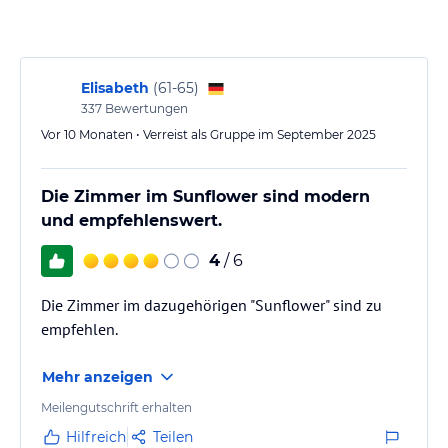
Tagesausflüge und Ausflüge in die nahe gelegenen Städte
Saranda und Vlora zu unternehmen. Lassen Sie sich vom Hotel bei
der Organisation von Ausflügen unterstützen und erleben Sie die
Schönheit der Umgebung. Die lokalen Busse mit Verbindungen
Elisabeth
(
61-65
)
nach Himarë halten nur 200 Meter vom Hotel entfernt, so dass Sie
337
Bewertungen
bequem die Umgebung erkunden können.
Vor 10 Monaten • Verreist als Gruppe im September 2025
Hinweis:
Verfasst von HolidayCheck mit Hilfe von KI. Alle
Angaben ohne Gewähr. Bitte lies vor der Buchung die
Die Zimmer im Sunflower sind modern
verbindlichen
Angebotsdetails
des jeweiligen Veranstalters.
und empfehlenswert.
4
/ 6
Die Zimmer im dazugehörigen "Sunflower" sind zu
empfehlen.
Mehr anzeigen
Meilengutschrift erhalten
Hilfreich
Teilen