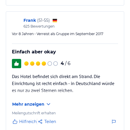
und etwas trinken. Das Essen ist typisch und okay,
ebenso das Frühstück. 2 Sterne wären angebracht.
In den kleinen Ort mit ein paar Geschäften…
Frank
(
51-55
)
625
Bewertungen
Vor 8 Jahren • Verreist als Gruppe im September 2017
Einfach aber okay
4
/ 6
Das Hotel befindet sich direkt am Strand. Die
Einrichtung ist recht einfach - in Deutschland würde
es nur zu zwei Sternen reichen.
Mehr anzeigen
Meilengutschrift erhalten
Hilfreich
Teilen