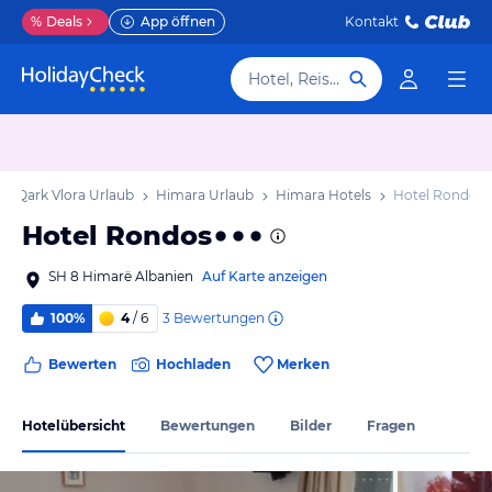
%
Deals
App öffnen
Kontakt
Hotel, Reiseziel
Qark Vlora Urlaub
Himara Urlaub
Himara Hotels
Hotel Rondos
Hotel Rondos
SH 8 Himarë Albanien
Auf Karte anzeigen
3
Bewertungen
100%
4
/ 6
Bewerten
Hochladen
Merken
Hotelübersicht
Bewertungen
Bilder
Fragen