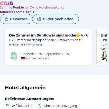
Sammle
Punkte
für Deine Hotelbewertung.
Kostenlos anmelden
Bewerten
Bilder hochladen
Die Zimmer im Sunflower sind modern und empfehlens
4
/ 6
Einf
Die Zimmer im dazugehörigen "Sunflower" sind zu
Einfa
empfehlen.
weiterlesen
nur d
weite
Elisabeth
61-65
•
September 2025
Aus Deutschland
Hotel allgemein
Beliebteste Ausstattungen:
Wifi kostenfrei
Direkter Strandzugang