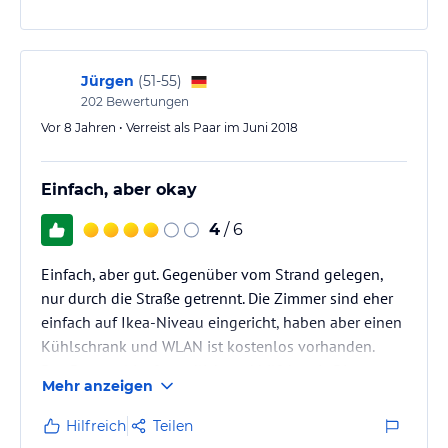
Jürgen
(
51-55
)
202
Bewertungen
Vor 8 Jahren • Verreist als Paar im Juni 2018
Einfach, aber okay
4
/ 6
Einfach, aber gut. Gegenüber vom Strand gelegen,
nur durch die Straße getrennt. Die Zimmer sind eher
einfach auf Ikea-Niveau eingericht, haben aber einen
Kühlschrank und WLAN ist kostenlos vorhanden.
Das Personal ist freundlich und hilfsbereit. Die
Mehr anzeigen
Kommunikation ist nicht einfach, da man kaum
englisch oder deutsch spricht.
Hilfreich
Teilen
Vor dem Hotel kann man schön im Schatten sitzen