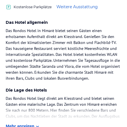
Weitere Ausstattung
Kostenlose Parkplätze
Das Hotel allgemein
Das Rondos Hotel in Himarë bietet seinen Gästen einen
erholsamen Aufenthalt direkt am Kiesstrand. Genießen Sie den
Komfort der klimatisierten Zimmer mit Balkon und Flachbild-TV.
Das hauseigene Restaurant serviert köstliche Meeresfrüchte und
internationale Spezialitäten. Das Hotel bietet kostenfreies WLAN
und kostenlose Parkplätze. Unternehmen Sie Tagesausflüge in die
umliegenden Städte Saranda und Vlora, die vom Hotel organisiert
werden können. Erkunden Sie die charmante Stadt Himarë mit
ihren Bars, Clubs und lokalen Busverbindungen.
Die Lage des Hotels
Das Rondos Hotel liegt direkt am Kiesstrand und bietet seinen
Gästen eine malerische Lage. Das Zentrum von Himarë erreichen
Sie nach nur 800 Metern. Hier finden Sie verschiedene Bars und
Clubs, um das Nachtleben der Stadt zu erkunden. Der Ausflugsbus
hält direkt vor der Tür und ermöglicht Ihnen Tagesausflüge in die
Mehr anzeigen