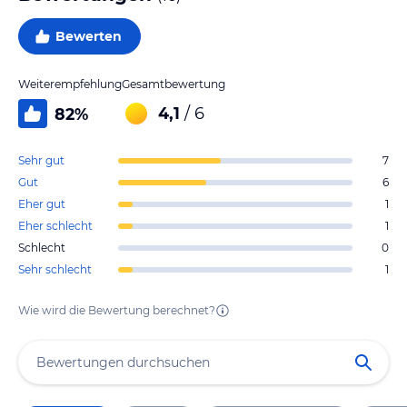
Bewerten
Weiterempfehlung
Gesamtbewertung
4,1
/ 6
82
%
Sehr gut
7
Gut
6
Eher gut
1
Eher schlecht
1
Schlecht
0
Sehr schlecht
1
Wie wird die Bewertung berechnet?