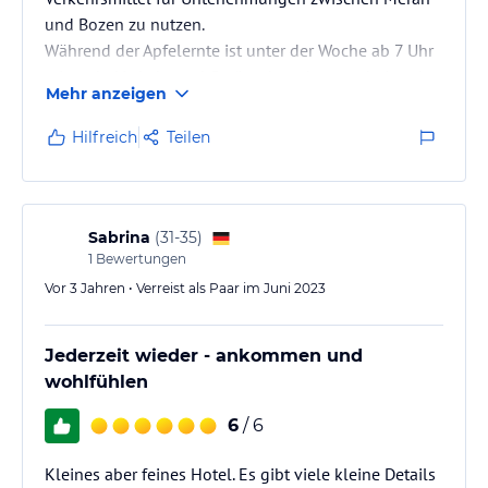
und Bozen zu nutzen.
Während der Apfelernte ist unter der Woche ab 7 Uhr
mit mehr Verkehr und Geräuschen der verarbeitenden
Mehr anzeigen
Betriebe zu rechnen.
Hilfreich
Teilen
Sabrina
(
31-35
)
1
Bewertungen
Vor 3 Jahren • Verreist als Paar im Juni 2023
Jederzeit wieder - ankommen und
wohlfühlen
6
/ 6
Kleines aber feines Hotel. Es gibt viele kleine Details