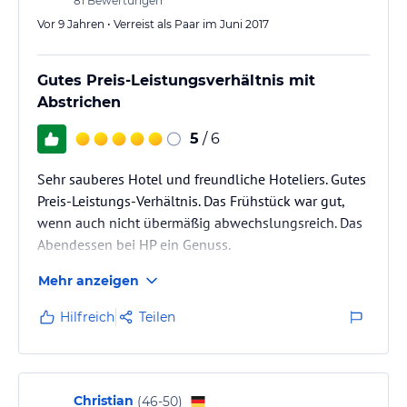
81
Bewertungen
Vor 9 Jahren • Verreist als Paar im Juni 2017
Gutes Preis-Leistungsverhältnis mit
Abstrichen
5
/ 6
Sehr sauberes Hotel und freundliche Hoteliers. Gutes
Preis-Leistungs-Verhältnis. Das Frühstück war gut,
wenn auch nicht übermäßig abwechslungsreich. Das
Abendessen bei HP ein Genuss.
Mehr anzeigen
Das Zimmer war sehr dunkel, aufgrund der direkt vor
dem Hotel liegenden stark frequentierten Kreuzung
Hilfreich
Teilen
war es so laut, dass man trotz Wärme nachts das
Fenster nicht offen machen konnte.
Christian
(
46-50
)