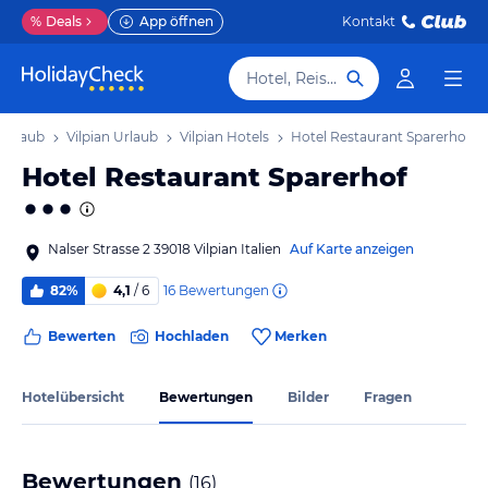
%
Deals
App öffnen
Kontakt
Hotel, Reiseziel
 Urlaub
Vilpian Urlaub
Vilpian Hotels
Hotel Restaurant Sparerhof
Hotel Restaurant Sparerhof
Nalser Strasse 2 39018 Vilpian Italien
Auf Karte anzeigen
16
Bewertungen
82%
4,1
/ 6
Bewerten
Hochladen
Merken
Hotelübersicht
Bewertungen
Bilder
Fragen
Bewertungen
(
16
)