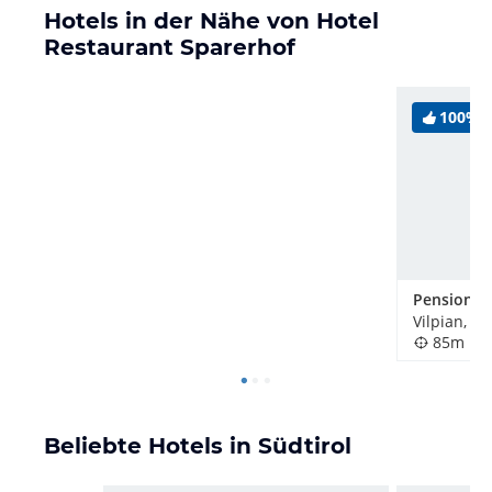
Hotels in der Nähe von Hotel
Restaurant Sparerhof
100%
Pension S
Vilpian, Ita
85m
Beliebte Hotels in Südtirol