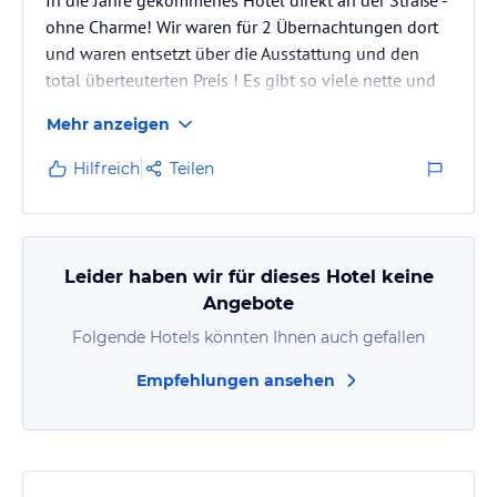
In die Jahre gekommenes Hotel direkt an der Straße -
ohne Charme! Wir waren für 2 Übernachtungen dort
und waren entsetzt über die Ausstattung und den
total überteuterten Preis ! Es gibt so viele nette und
schöne Hotels in der Umgebung, in denen man sich
Mehr anzeigen
wirklich gut erholen kann - in diesem Hotel leider
nicht!
Hilfreich
Teilen
Leider haben wir für dieses Hotel keine
Angebote
Folgende Hotels könnten Ihnen auch gefallen
Empfehlungen ansehen