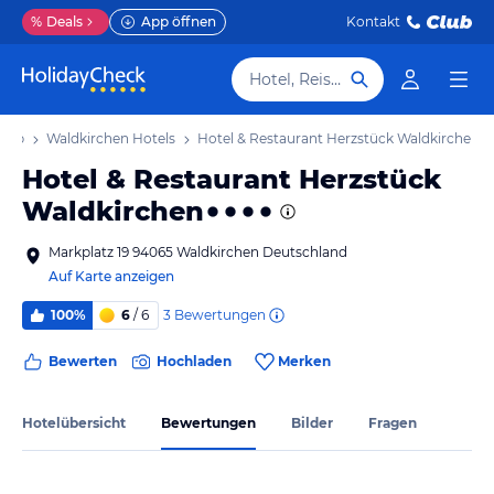
%
Deals
App öffnen
Kontakt
Hotel, Reiseziel
laub
Waldkirchen Hotels
Hotel & Restaurant Herzstück Waldkirchen
Hotel & Restaurant Herzstück
Waldkirchen
Markplatz 19 94065 Waldkirchen Deutschland
Auf Karte anzeigen
3
Bewertungen
100%
6
/ 6
Bewerten
Hochladen
Merken
Hotelübersicht
Bewertungen
Bilder
Fragen