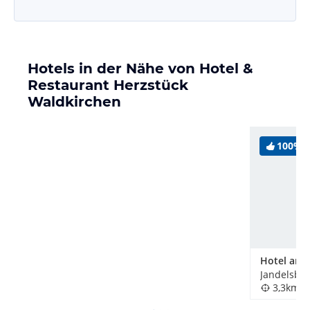
Hotels in der Nähe von Hotel &
Restaurant Herzstück
Waldkirchen
100%
Hotel am 
Jandelsbr
3,3km