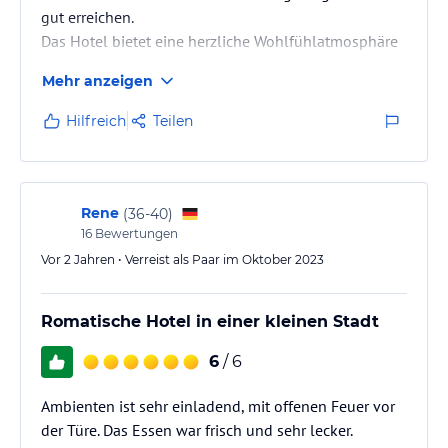
gut erreichen.
Das Hotel bietet eine herzliche Wohlfühlatmosphäre
in vielerlei Hinsicht!
Mehr anzeigen
Vielen Dank für den wunderschönen Aufenthalt!
Hilfreich
Teilen
Rene
(
36-40
)
16
Bewertungen
Vor 2 Jahren • Verreist als Paar im Oktober 2023
Romatische Hotel in einer kleinen Stadt
6
/ 6
Ambienten ist sehr einladend, mit offenen Feuer vor
der Türe. Das Essen war frisch und sehr lecker.