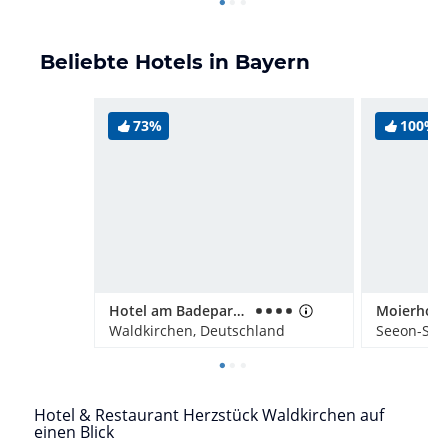
Beliebte Hotels in Bayern
73%
100%
Hotel am Badepark Waldkirchen
Moierhof
Waldkirchen, Deutschland
Seeon-See
Hotel & Restaurant Herzstück Waldkirchen auf
einen Blick