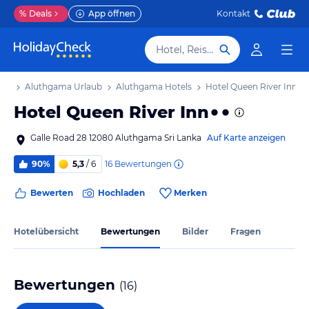
%
Deals
App öffnen
Kontakt
Hotel, Reiseziel
aub
Aluthgama Urlaub
Aluthgama Hotels
Hotel Queen River Inn
Hotel Queen River Inn
Galle Road 28 12080 Aluthgama Sri Lanka
Auf Karte anzeigen
16
Bewertungen
90%
5,3
/ 6
Bewerten
Hochladen
Merken
Hotelübersicht
Bewertungen
Bilder
Fragen
Bewertungen
(
16
)