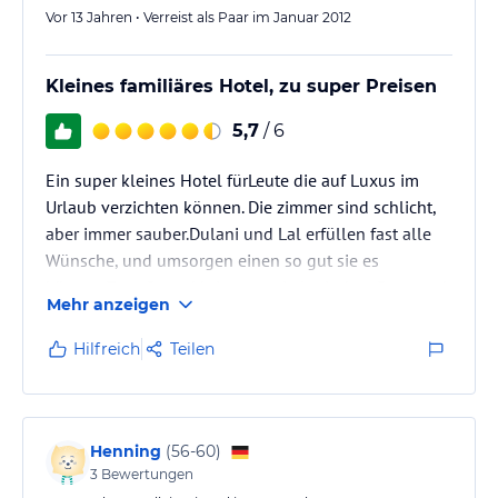
Vor 13 Jahren • Verreist als Paar im Januar 2012
Kleines familiäres Hotel, zu super Preisen
5,7
/ 6
Ein super kleines Hotel fürLeute die auf Luxus im
Urlaub verzichten können. Die zimmer sind schlicht,
aber immer sauber.Dulani und Lal erfüllen fast alle
Wünsche, und umsorgen einen so gut sie es
können.Zum Strand bringt uns Lal mit dem Boot und
Mehr anzeigen
holt uns auch wieder ab (kostenlos). Wir werden
immer gefragt, was wir essen möchten und
Hilfreich
Teilen
bekommen es dann auch, solange es im Ramen
bleibt, auch ohne Aufpreis. Man hat super
Angelmöglichkeiten direkt am Steg oder mit einer
Ausfahrt aufs Meer, ich fange dort soviel das ich…
Henning
(
56-60
)
3
Bewertungen