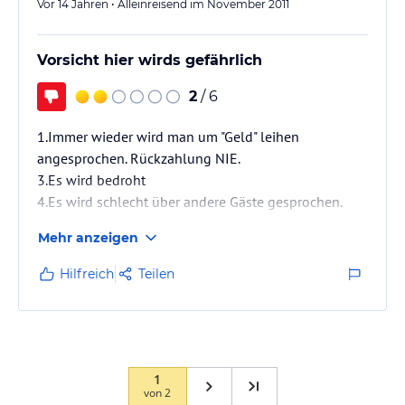
Vor 14 Jahren • Alleinreisend im November 2011
Vorsicht hier wirds gefährlich
2
/ 6
1.Immer wieder wird man um "Geld" leihen
angesprochen. Rückzahlung NIE.
3.Es wird bedroht
4.Es wird schlecht über andere Gäste gesprochen.
Ich und andere Gäste können hierüber eidestattliche
Mehr anzeigen
Versicherungen geben.
Hilfreich
Teilen
Die Eigentümer und den Sohn NIEMALS in
Privatgespräche verwickeln.
Keine Geld leihen, auch wenn man ihnen das "Blaue"
vom Himmel verspricht - keine Wertsachen im
Zimmer belassen
1
von
2
WICHTIG: Etwa 400 Meter Fußweg ist eine Station