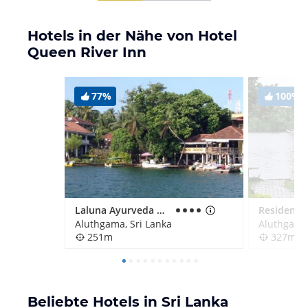
der TOURIST POLICE...für alle Fälle
Hotels in der Nähe von Hotel
Queen River Inn
77%
100%
Laluna Ayurveda Resort
Residence
Aluthgama, Sri Lanka
Aluthgama,
251m
327m
Beliebte Hotels in Sri Lanka