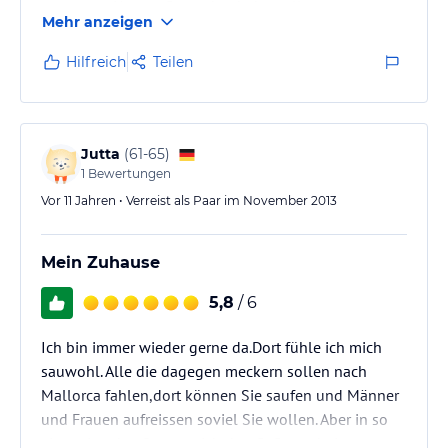
genossen. Unsere Gastgeber haben all unsere
Mehr anzeigen
Wünsche erfüllt und standen immer mit Rat und Tat
zur Seite.
Hilfreich
Teilen
Danke Dulani, Danke Lal.
Der Strand ist einzigartig. Wenig Touris und super
sauber.
Jutta
(
61-65
)
1
Bewertungen
Zu Dulani und Lal würden wir immer wieder gehen:)
Vor 11 Jahren • Verreist als Paar im November 2013
Mein Zuhause
5,8
/ 6
Ich bin immer wieder gerne da.Dort fühle ich mich
sauwohl. Alle die dagegen meckern sollen nach
Mallorca fahlen,dort können Sie saufen und Männer
und Frauen aufreissen soviel Sie wollen. Aber in so
einem Land paßt man sich den Geflogenheiten an.