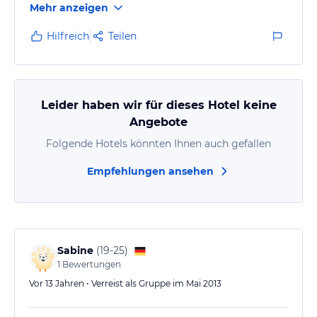
Mehr anzeigen
Und sucht sich nicht kleine Jungs und Mädchen.
Hilfreich
Teilen
Leider haben wir für dieses Hotel keine
Angebote
Folgende Hotels könnten Ihnen auch gefallen
Empfehlungen ansehen
Sabine
(
19-25
)
1
Bewertungen
Vor 13 Jahren • Verreist als Gruppe im Mai 2013