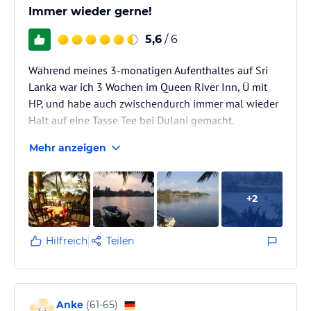
Immer wieder gerne!
5,6
/ 6
Während meines 3-monatigen Aufenthaltes auf Sri
Lanka war ich 3 Wochen im Queen River Inn, Ü mit
HP, und habe auch zwischendurch immer mal wieder
Halt auf eine Tasse Tee bei Dulani gemacht.
Ich habe mich bei Dulani und ihrer Familie immer gut
Mehr anzeigen
aufgehoben und sehr wohl gefühlt, konnte mit jeder
Bitte an sie herantreten und wurde immer freundlich
und zuvorkommend behandelt.
+
2
Das Guesthouse war für mich der ideale Rückzugsort,
Aluthgama Town in fussläufiger Entfernung.
Ich habe das Queen River Inn während der 3…
Hilfreich
Teilen
Anke
(
61-65
)