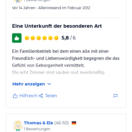
Vor 14 Jahren • Alleinreisend im Februar 2012
Eine Unterkunft der besonderen Art
5,8
/ 6
Ein Familienbetrieb bei dem einen alle mit einer
Freundlich- und Liebenswürdigkeit begegnen die das
Gefühl von Geborgenheit vermittelt.
Die acht Zimmer sind sauber und zweckmäßig
eingerichtet und mit Dusche/WC und
Mehr anzeigen
Deckenventilator (nach und nach sollen alle Zimmer
noch mit Klimaanlage aufgerüstet werden)
Hilfreich
Teilen
ausgestattet.
Es wird Übernachtung mit Frühstück od. Halbpension
angeboten, was sich auch individuell, also von Tag
zu Tag absprechen lässt. Ist natürlich von Vorteil
Thomas & Ela
(
46-50
)
wenn man eine Rundreise von einigen…
1
Bewertungen