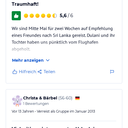
Traumhaft!
5,6
/ 6
Wir sind Mitte Mai für zwei Wochen auf Empfehlung
eines Freundes nach Sri Lanka gereist. Dulani und ihr
Tochter haben uns pünktlich vom Flughafen
abgeholt.
Mehr anzeigen
Entgegen aller Erwartungen, kann man auch in der
Regenzeit auf die Insel fliegen. Allerhöchstens eine
Hilfreich
Teilen
halbe Stunde Regen am Tag. Der Regen kommt super
plötzlich und ist aber genauso plötzlich auch wieder
weg! Super Wetter! Hohe Wellen!
Christa & Bärbel
(
56-60
)
Die Familie ist super zuvorkommend und tut wirklich
1
Bewertungen
alles um seine Gäste zufrieden zu stellen.
Vor 13 Jahren • Verreist als Gruppe im Januar 2013
Ausflüge haben wir für…