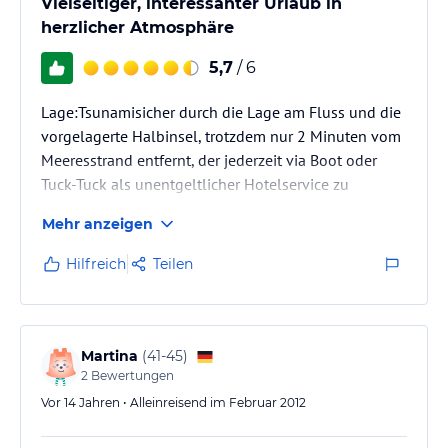
Vielseitiger, interessanter Urlaub in
herzlicher Atmosphäre
5,7
/ 6
Lage:Tsunamisicher durch die Lage am Fluss und die
vorgelagerte Halbinsel, trotzdem nur 2 Minuten vom
Meeresstrand entfernt, der jederzeit via Boot oder
Tuck-Tuck als unentgeltlicher Hotelservice zu
erreichen ist
Mehr anzeigen
Zimmer: guter Standard, Moskitonetze, Klimaanlage
Hilfreich
Teilen
auf Wunsch, großzügige Zimmer an Terrasse gelegen,
auf der auch die Mahlzeiten serviert werden, alles ist
sehr sauber !!!
Martina
(
41-45
)
Service: absolut zuvorkommend, auf Wunsch
2
Bewertungen
persönlicher Flughafentransfer, alle
Vor 14 Jahren • Alleinreisend im Februar 2012
Familienmitglider sprechen deutsch, sind herzlich…