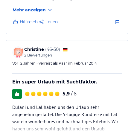
bei Lal dem Chef des Hauses buchen.
Mehr anzeigen
Rundumbetreuung.
Hilfreich
Teilen
Christine
(
46-50
)
2
Bewertungen
Vor 12 Jahren • Verreist als Paar im Februar 2014
Ein super Urlaub mit Suchtfaktor.
5,9
/ 6
Dulani und Lal haben uns den Urlaub sehr
angenehm gestaltet. Die 5-tägige Rundreise mit Lal
war ein wunderbares und nachhaltiges Erlebnis. Wir
haben uns sehr wohl gefühlt und den Urlaub