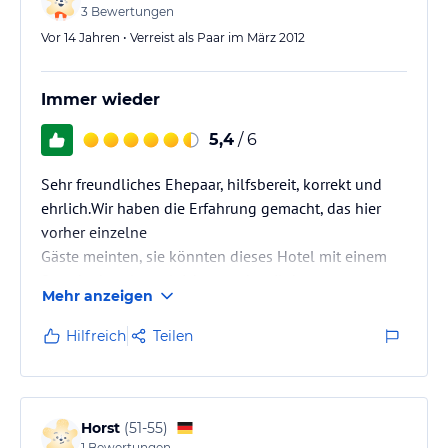
3
Bewertungen
Vor 14 Jahren • Verreist als Paar im März 2012
Immer wieder
5,4
/ 6
Sehr freundliches Ehepaar, hilfsbereit, korrekt und
ehrlich.Wir haben die Erfahrung gemacht, das hier
vorher einzelne
Gäste meinten, sie könnten dieses Hotel mit einem
Stundenhotel vergleichen und weil das
Mehr anzeigen
Besitzerehepaar dieses
unterbunden hat, wurde es einfach schlecht gemacht.
Hilfreich
Teilen
Schade, aber solche Leute wird es immer wieder
geben, die garnicht wisssen, was sie damit anrichten
Horst
(
51-55
)
1
Bewertungen