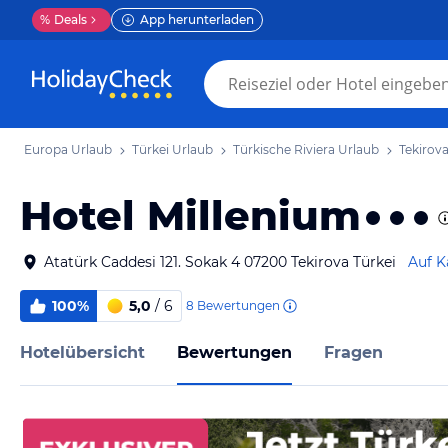
%
Deals
App herunterladen
Europa Urlaub
Türkei Urlaub
Türkische Riviera Urlaub
Tekirov
Hotel Millenium
Atatürk Caddesi 121. Sokak 4 07200 Tekirova Türkei
Auf K
100%
5,0
/ 6
8
Bewertungen
Hotelübersicht
Bewertungen
Fragen