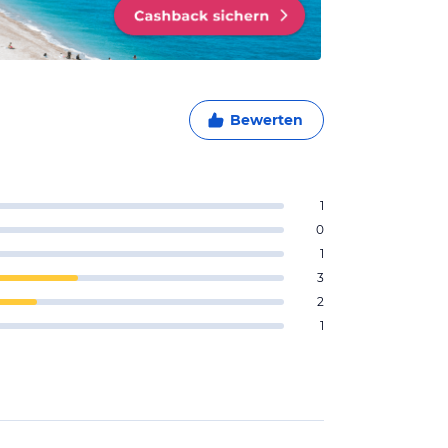
Bewerten
1
0
1
3
2
1