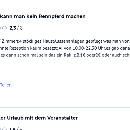
 kann man kein Rennpferd machen
2,3
/ 6
27 Zimmer);4 stöckiges Haus;Aussenanlagen gepflegt was man von
nte.Rezeption kaum besetzt; AI von 10.00-22.30 Uhr,es gab danach
es dann schon mal sein das ein Raki z.B.1€ oder2€ oder auch sch
ndruck her gerade ok, aber auch nur wenn die Mängel im büffetbe
Teilen
zter Urlaub mit dem Veranstalter
1,8
/ 6