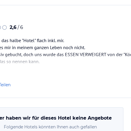
2,6
/ 6
das halbe "Hotel" flach inkl. mir.
es mir in meinem ganzen Leben noch nicht.
usiv gebucht, doch uns wurde das ESSEN VERWEIGERT von der "Köch
as so nennen kann.
urde mit Krahnwasser gefüllt, und als Trikwasser ausgegeben, ke
rden bei den Gästen aufgetreten sind.
rde von dem Chef pers. ausgestellt mit der Begründung Strom w
Teilen
er haben wir für dieses Hotel keine Angebote
Folgende Hotels könnten Ihnen auch gefallen