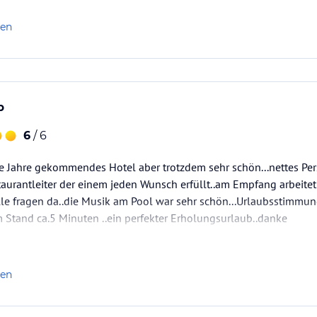
len
b
6
/ 6
die Jahre gekommendes Hotel aber trotzdem sehr schön...nettes Pe
staurantleiter der einem jeden Wunsch erfüllt..am Empfang arbeitet
alle fragen da..die Musik am Pool war sehr schön...Urlaubsstimmun
Stand ca.5 Minuten ..ein perfekter Erholungsurlaub..danke
len