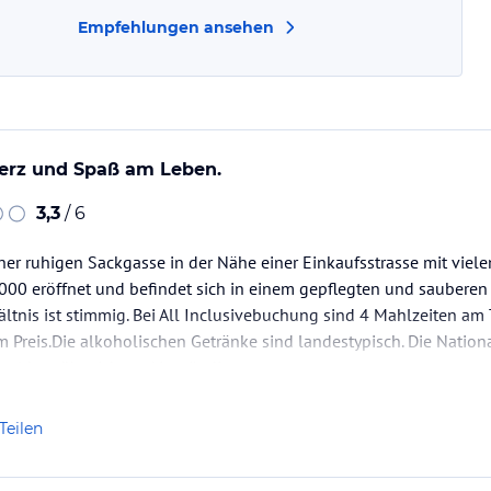
Empfehlungen ansehen
Herz und Spaß am Leben.
3,3
/ 6
einer ruhigen Sackgasse in der Nähe einer Einkaufsstrasse mit viel
000 eröffnet und befindet sich in einem gepflegten und sauberen
ältnis ist stimmig. Bei All Inclusivebuchung sind 4 Mahlzeiten am
 Preis.Die alkoholischen Getränke sind landestypisch. Die Nationa
onal bemüht sich um Verständigung.
eptember und…
Teilen