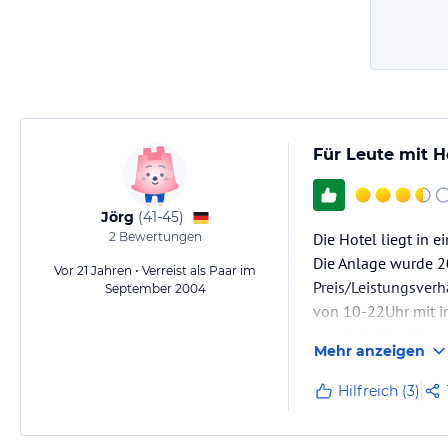
Für Leute mit 
Jörg
(
41-45
)
2
Bewertungen
Die Hotel liegt in 
Die Anlage wurde 2
Vor 21 Jahren • Verreist als Paar im
Preis/Leistungsverh
September 2004
von 10-22Uhr mit im
gemischt. Das Pers
Mehr anzeigen
Wir waren Mitte S
Hilfreich (3)