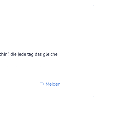
in", die jede tag das gleiche
in Wunder dass so viele
äre so…
Melden