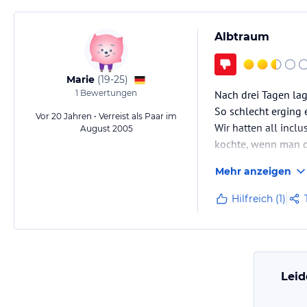
Albtraum
Marie
(
19-25
)
1
Bewertungen
Nach drei Tagen lag 
So schlecht erging 
Vor 20 Jahren • Verreist als Paar im
Wir hatten all incl
August 2005
kochte, wenn man d
Der Wasserapparat w
Mehr anzeigen
körperliche Beschwe
Die Klimaanlage wu
Hilfreich (1)
Leid