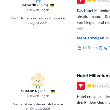
Hendrik
(
19-25
)
1
Bewertungen
Das Hotel Millenium
absolut marode. Der
Vor 21 Jahren • Verreist als Gruppe im
von Liegen fand nic
August 2004
nett.
Mehr anzeigen
Mein Tip an alle bu
mit G.. unterwegs....
Hilfreich (1)
Hotel Milleniu
Susanne
(
31-35
)
1
Bewertungen
Hotel entsprach de
den Bildern sind ir
Vor 22 Jahren • Verreist als Familie
im Oktober 2003