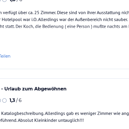
 verfügt über ca. 25 Zimmer. Diese sind von ihrer Ausstattung nich
 Hotelpool war i.O. Allerdings war der Außenbereich nicht sauber.
ht statt. Der Koch, die Bedienung ( eine Person ) mußte nachts am 
cht mindestens ein vier Sterne Hotel und überlegt gut mit welchem
.
Teilen
m - Urlaub zum Abgewöhnen
1,3
/ 6
r Katalogbeschreibung. Allerdings gab es weniger Zimmer wie an
reführend. Absolut Kleinkinder untauglich!!!