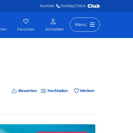
Kontakt
HolidayCheck 
Menü
rten
Favoriten
Anmelden
Bewerten
Hochladen
Merken