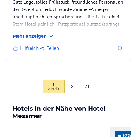
Gute Lage, tolles Frühstück, freundliches Personal an
der Rezeption, jedoch wurde Zimmer-Anliegen
überhaupt nicht entsprochen und - dies ist für ein 4
Stern Hotel peinlich - Putzpersonal platzte (sprang)
ins Zimmer ohne Anzuklopfen und entschuldigte sich
Mehr anzeigen
anschliessend nicht dafür und behauptete sie dürfen
einfach reinkommen. Privatsphäre und Anstand
Hilfreich
Teilen
scheint egal zu sein. So was unverschärmetes in über
1000 Hotel-Übernachtungen noch nie erlebt!
1
von
45
Hotels in der Nähe von Hotel
Messmer
97%