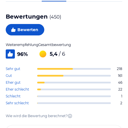
Bewertungen
(
450
)
Bewerten
Weiterempfehlung
Gesamtbewertung
5,4
/ 6
96
%
Sehr gut
218
Gut
161
Eher gut
46
Eher schlecht
22
Schlecht
1
Sehr schlecht
2
Wie wird die Bewertung berechnet?