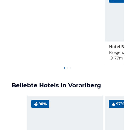
Hotel Bod
Bregenz, Ö
77m
Beliebte Hotels in Vorarlberg
90%
97%