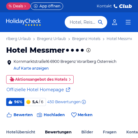
%
Deals
App öffnen
Kontakt
Hotel, Reiseziel
orarlberg Urlaub
Bregenz Urlaub
Bregenz Hotels
Hotel Messmer
Hotel Messmer
Kornmarktstraße16 6900 Bregenz Vorarlberg Österreich
Auf Karte anzeigen
Aktionsangebot des Hotels
Offizielle Hotel Homepage
450
Bewertungen
96%
5,4
/ 6
Bewerten
Hochladen
Merken
Hotelübersicht
Bewertungen
Bilder
Fragen
Konta