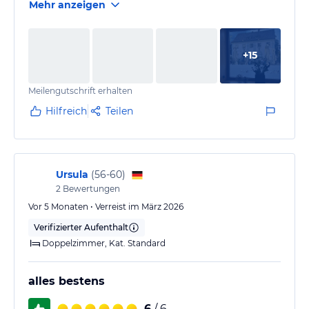
Mehr anzeigen
und separaten WC
Schönes Treppenhaus der 50er Jahre mit grünem
Mosaik und glänzend goldenen Handlauf
+
15
Moderne Lobby und gutes Frühstück
Ein schöner Aufenthalt
Meilengutschrift erhalten
Hilfreich
Teilen
Ursula
(
56-60
)
2
Bewertungen
Vor 5 Monaten • Verreist im März 2026
Verifizierter Aufenthalt
Doppelzimmer, Kat. Standard
alles bestens
6
/ 6