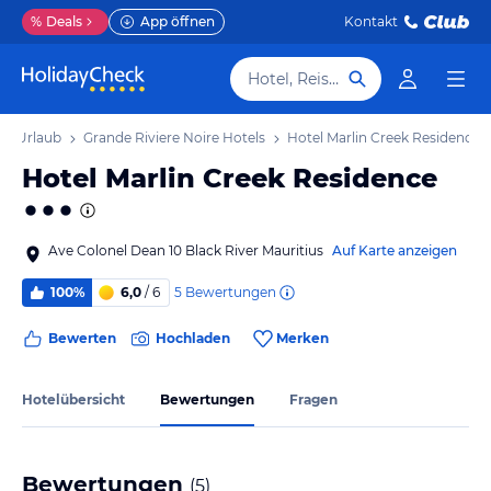
%
Deals
App öffnen
Kontakt
Hotel, Reiseziel
re Urlaub
Grande Riviere Noire Hotels
Hotel Marlin Creek Residence
Hotel Marlin Creek Residence
Ave Colonel Dean 10 Black River Mauritius
Auf Karte anzeigen
5
Bewertungen
100%
6,0
/ 6
Bewerten
Hochladen
Merken
Hotelübersicht
Bewertungen
Fragen
Bewertungen
(
5
)