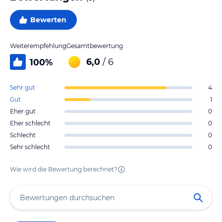
Bewerten
Weiterempfehlung
Gesamtbewertung
6,0
/ 6
100
%
Sehr gut
4
Gut
1
Eher gut
0
Eher schlecht
0
Schlecht
0
Sehr schlecht
0
Wie wird die Bewertung berechnet?