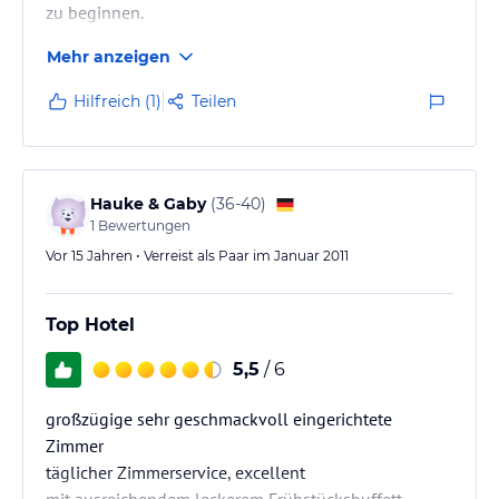
zu beginnen.
Das eigentlich auf Bed&Breakfast ausgerichtete Haus
Mehr anzeigen
zeichnet sich durch.
eine Gastfreundschaft aus, die man andernorts
Hilfreich (1)
Teilen
vergeblich suchen wird.
Preislich im Rahmen liegende zusätzlich angebotene
Abendessen im Haus sind landestypisch, sehr
wohlschmeckend und mit Liebe zubereitet. Es wird
Hauke & Gaby
(
36-40
)
alles unternommen, um dem Gast den Aufenthalt auf
1
Bewertungen
der Insel so angenehm wie nur möglich zu…
Vor 15 Jahren • Verreist als Paar im Januar 2011
Top Hotel
5,5
/ 6
großzügige sehr geschmackvoll eingerichtete
Zimmer
täglicher Zimmerservice, excellent