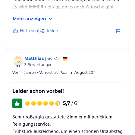
Es wird IMMER gefragt, ob es noch Wünsche gibt.
Der Chef organisiert alles sofort: Mietwagen,
Mehr anzeigen
Ausflüge, Restaursntreservierungen...
Wir waren eine Woche dort und haben uns von
Hilfreich
Teilen
Anfang an sehr wohl gefühlt. Die familiäre
Atmosphäre ist super...!
Auf jeden Fall buchen - aber mit Mietwagen!!!!!!
Matthias
(
46-50
)
3
Bewertungen
Vor 14 Jahren • Verreist als Paar im August 2011
Leider schon vorbei!
5,7
/ 6
Sehr großzügig gestaltete Zimmer mit perfektem
Reinigungsservice.
Frühstück ausreichend, um einen schönen Urlaubstag