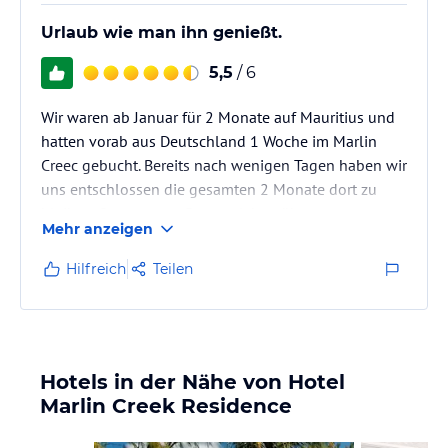
Urlaub wie man ihn genießt.
5,5
/ 6
Wir waren ab Januar für 2 Monate auf Mauritius und
hatten vorab aus Deutschland 1 Woche im Marlin
Creec gebucht. Bereits nach wenigen Tagen haben wir
uns entschlossen die gesamten 2 Monate dort zu
bleiben. Supernettes Personal, bemüht,
Mehr anzeigen
zuvorkommend und mehrsprachig ! Sehr familär und
nette Gäste. Abendliche Treffen in der Bar mit hohem
Hilfreich
Teilen
Unterhaltungswert garantiert. Alles sehr Niveauvoll.
Hotels in der Nähe von Hotel
Marlin Creek Residence