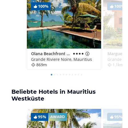
100%
100%
Olana Beachfront Apartments
Marguery V
Grande Riviere Noire, Mauritius
Grande Riv
869m
1,1km
Beliebte Hotels in Mauritius
Westküste
95%
95%
AWARD