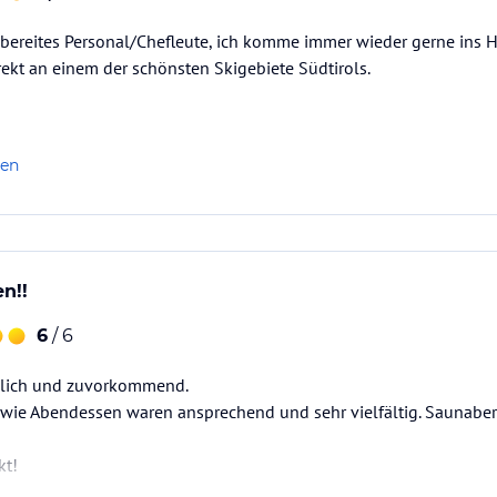
sbereites Personal/Chefleute, ich komme immer wieder gerne ins H
irekt an einem der schönsten Skigebiete Südtirols.
len
n!!
6
/ 6
ndlich und zuvorkommend.
wie Abendessen waren ansprechend und sehr vielfältig. Saunabere
kt!