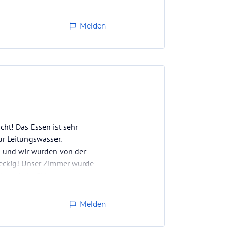
Melden
ht! Das Essen ist sehr
ur Leitungswasser.
n und wir wurden von der
reckig! Unser Zimmer wurde
bt es kein Chlor…
Melden