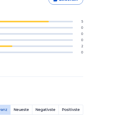
5
0
0
0
2
0
vanz
Neueste
Negativste
Positivste