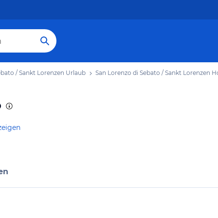
ebato / Sankt Lorenzen Urlaub
San Lorenzo di Sebato / Sankt Lorenzen H
zeigen
en