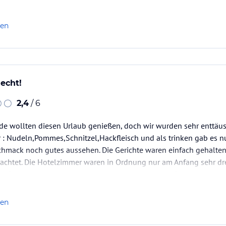
len
lecht!
2,4
/ 6
e wollten diesen Urlaub genießen, doch wir wurden sehr enttäusc
r : Nudeln,Pommes,Schnitzel,Hackfleisch und als trinken gab es n
chmack noch gutes aussehen. Die Gerichte waren einfach gehalte
beachtet. Die Hotelzimmer waren in Ordnung nur am Anfang sehr d
ie Betten waren nicht gemütlich. Kommen wir zum Pool, da drin gi
len