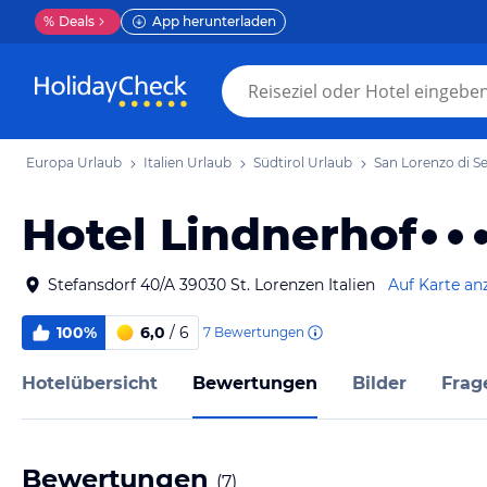
%
Deals
App herunterladen
Europa Urlaub
Italien Urlaub
Südtirol Urlaub
San Lorenzo di S
Hotel Lindnerhof
Stefansdorf 40/A 39030 St. Lorenzen Italien
Auf Karte an
100%
6,0
/ 6
7
Bewertungen
Hotelübersicht
Bewertungen
Bilder
Frag
Bewertungen
(
7
)