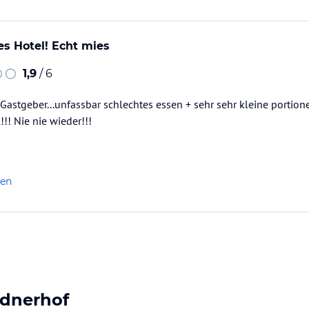
es Hotel! Echt mies
1,9
/ 6
Gastgeber...unfassbar schlechtes essen + sehr sehr kleine portio
! Nie nie wieder!!!
len
ndnerhof