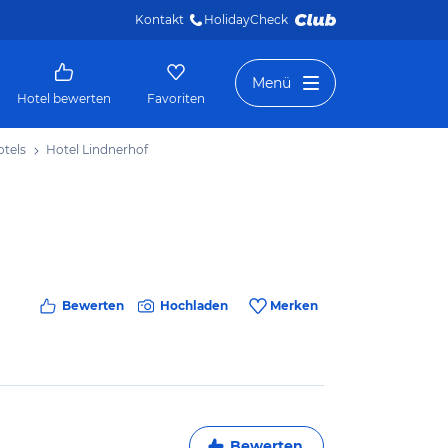
Kontakt
HolidayCheck 
Menü
Hotel bewerten
Favoriten
otels
Hotel Lindnerhof
Bewerten
Hochladen
Merken
Bewerten