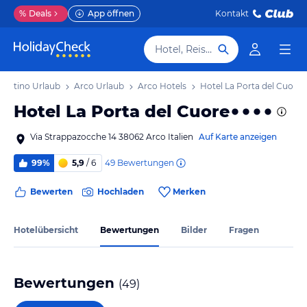
%
Deals
App öffnen
Kontakt
Hotel, Reiseziel
rentino Urlaub
Arco Urlaub
Arco Hotels
Hotel La Porta del Cuore
Hotel La Porta del Cuore
Via Strappazocche 14 38062 Arco Italien
Auf Karte anzeigen
49
Bewertungen
99%
5,9
/ 6
Bewerten
Hochladen
Merken
Hotelübersicht
Bewertungen
Bilder
Fragen
Bewertungen
(
49
)