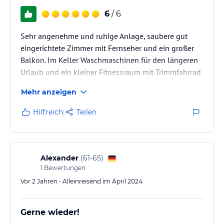
6
/ 6
Sehr angenehme und ruhige Anlage, saubere gut
eingerichtete Zimmer mit Fernseher und ein großer
Balkon. Im Keller Waschmaschinen für den längeren
Urlaub und ein kleiner Fitnessraum mit Trimmfahrrad
und Boulderraum, dazu ein Tischfussball, falls es
Mehr anzeigen
doch mal regnet.
Die Nähe zum Zentrum (keine 5 Minuten) und die
Hilfreich
Teilen
Tiefgarage) runden das Ganze ab.
Der nächste Urlaub dort ist bereits gebucht.
Alexander
(
61-65
)
1
Bewertungen
Vor 2 Jahren • Alleinreisend im April 2024
Gerne wieder!