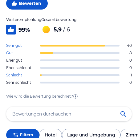
Bewerten
Weiterempfehlung
Gesamtbewertung
5,9
/ 6
99
%
Sehr gut
40
Gut
8
Eher gut
0
Eher schlecht
0
Schlecht
1
Sehr schlecht
0
Wie wird die Bewertung berechnet?
Hotel
Lage und Umgebung
Zimm
Filtern