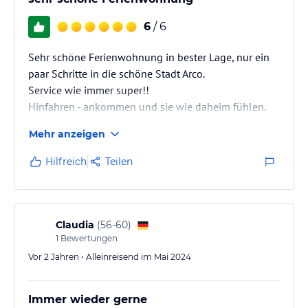
6
/ 6
Sehr schöne Ferienwohnung in bester Lage, nur ein
paar Schritte in die schöne Stadt Arco.
Service wie immer super!!
Hinfahren - ankommen und sie wie daheim fühlen.
Nachteil: man mag nicht mehr weg :)
Mehr anzeigen
wir freuen uns schon auf den nächsten Urlaub!
Bis bald
Hilfreich
Teilen
und Danke!!
Claudia
(
56-60
)
1
Bewertungen
Vor 2 Jahren • Alleinreisend im Mai 2024
Immer wieder gerne