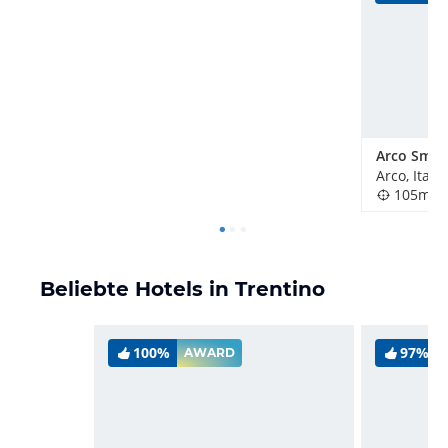
Arco Smar
Arco, Itali
105m
Beliebte Hotels in Trentino
100%
97%
AWARD