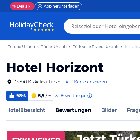
%
Deals
App herunterladen
Europa Urlaub
Türkei Urlaub
Türkische Riviera Urlaub
Kizkales
Hotel Horizont
33790 Kizkalesi Türkei
Auf Karte anzeigen
98%
5,5
/ 6
35
Bewertungen
Hotelübersicht
Bewertungen
Bilder
Frag