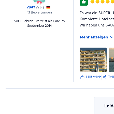
gert
(
71+
)
Es war ein SUPER U
13
Bewertungen
Komplette Hotelbes
Vor 11 Jahren • Verreist als Paar im
Wir haben uns SAUw
September 2014
Mehr anzeigen
Hilfreich
Tei
Leid