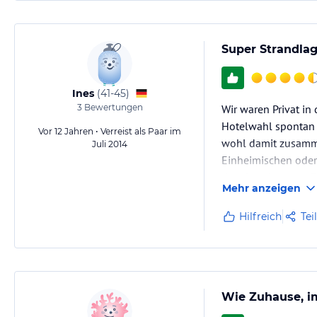
Super Strandla
Ines
(
41-45
)
3
Bewertungen
Wir waren Privat in
Hotelwahl spontan f
Vor 12 Jahren • Verreist als Paar im
wohl damit zusamme
Juli 2014
Einheimischen oder
der ein sehr gutes 
Mehr anzeigen
Hilfreich
Tei
Wie Zuhause, i