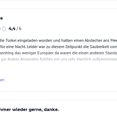
ge
4,4
/ 6
 die Türkei eingeladen worden und hatten einen Abstecher ans Me
ür eine Nacht. Leider war zu diesem Zeitpunkt die Sauberkeit vo
nhing das weniger Europäer da waren die einen anderen Standa
 gar Araber. Ansonsten fühlten wir uns sehr Herzlich aufgenomme
Deutsch sprach.
len
mmer wieder gerne, danke.