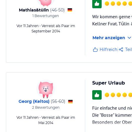
Mathias&tūlin
(
46-50
)
1
Bewertungen
Wir kommen gerne w
Kellner Fırat. Tūlin
Vor 11 Jahren • Verreist als Paar im
September 2014
Mehr anzeigen
Hilfreich
Tei
Super Urlaub
Georg (Keltos)
(
56-60
)
Für einfache und ni
2
Bewertungen
Die "Bosse" kümmern 
Vor 11 Jahren • Verreist als Paar im
Besonders der Oberk
Mai 2014