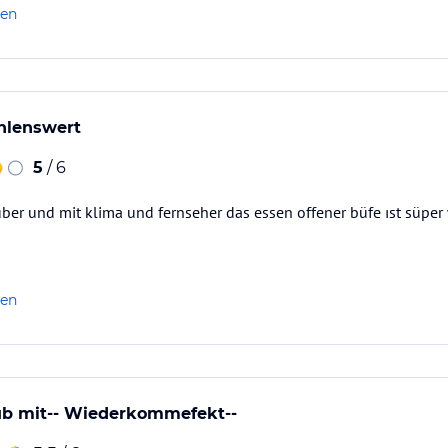
len
hlenswert
5
/ 6
uber und mit klima und fernseher das essen offener büfe ıst süp
len
ub mit-- Wiederkommefekt--