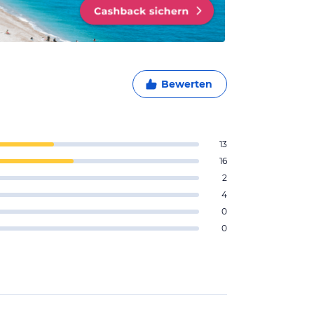
Bewerten
13
16
2
4
0
0