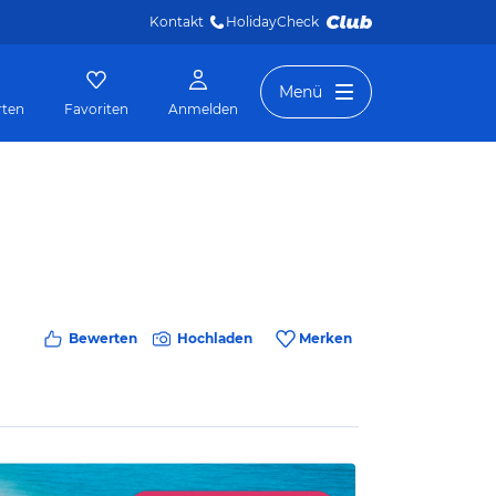
Kontakt
HolidayCheck 
Menü
rten
Favoriten
Anmelden
Bewerten
Hochladen
Merken