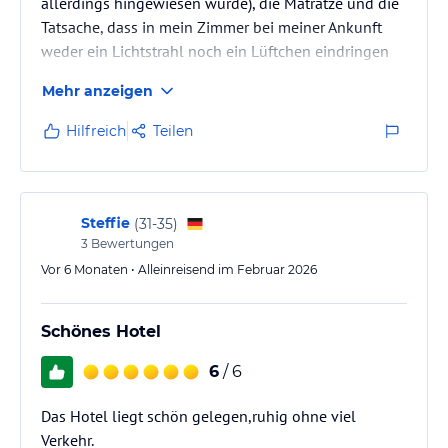
allerdings hingewiesen wurde), die Matratze und die
Tatsache, dass in mein Zimmer bei meiner Ankunft
weder ein Lichtstrahl noch ein Lüftchen eindringen
konnte, da Fenster und Rolladen hermetisch
Mehr anzeigen
geschlossen waren, war ansonsten wirklich alles sehr
gut!
Hilfreich
Teilen
Steffie
(
31-35
)
3
Bewertungen
Vor 6 Monaten • Alleinreisend im Februar 2026
Schönes Hotel
6
/ 6
Das Hotel liegt schön gelegen,ruhig ohne viel
Verkehr.