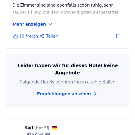
Die Zimmer sind sind ebenfalls schön ruhig, sehr
sauber!!!! und mit dem notwendigsten ausgestattet
(Föhn, Handseife, Duschgel, Handtücher usw.)
Mehr anzeigen
Die Begrüßung ist jedes Mal sehr freundlich und man
fühlt sich sofort willkommen.
Hilfreich
Teilen
Das Frühstück ist sehr lecker und reichlich.Auf
Wunsch bekommt man vom sehr freundlichen
Personal Kaffeespezialitäten.
Das Frühstücksambiente ist sehr ruhig und gemütlich
Leider haben wir für dieses Hotel keine
eingerichtet.
Angebote
Als Alleinreisende Frau fühle ich mich in diesem…
Folgende Hotels könnten Ihnen auch gefallen
Empfehlungen ansehen
Karl
(
66-70
)
1
Bewertungen