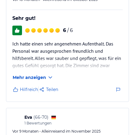
Sehr gut!
6
/ 6
Ich hatte einen sehr angenehmen Aufenthalt. Das
Personal war ausgesprochen freundlich und
hilfsbereit. Alles war sauber und gepflegt, was für ein
gutes Gefühl gesorgt hat. Die Zimmer sind zwar
einfach eingerichtet, aber funktionell und völlig
Mehr anzeigen
ausreichend für einen komfortablen Aufenthalt.
Insgesamt war ich sehr zufrieden und würde das
Hilfreich
Teilen
Hotel auf jeden Fall weiterempfehlen.
Eva
(
66-70
)
1
Bewertungen
Vor 9 Monaten • Alleinreisend im November 2025