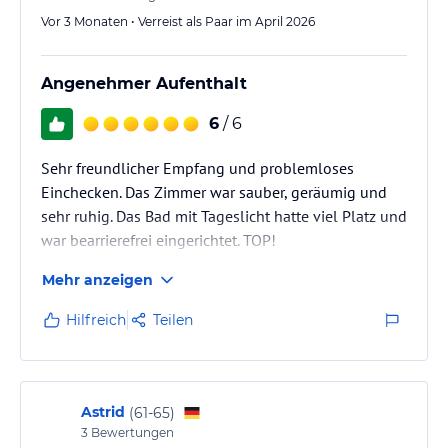
Vor 3 Monaten • Verreist als Paar im April 2026
Angenehmer Aufenthalt
6
/ 6
Sehr freundlicher Empfang und problemloses
Einchecken. Das Zimmer war sauber, geräumig und
sehr ruhig. Das Bad mit Tageslicht hatte viel Platz und
war bearrierefrei eingerichtet. TOP!
Frühstück vom Büffet reichhaltig & gut, das Personal
Mehr anzeigen
sehr freundlich und zuvorkommend. TOP!
Die Lage des Hauses ist schön und ruhig.
Hilfreich
Teilen
Wir haben uns sehr wohlgefühlt und kommen gerne
wieder!
Astrid
(
61-65
)
3
Bewertungen