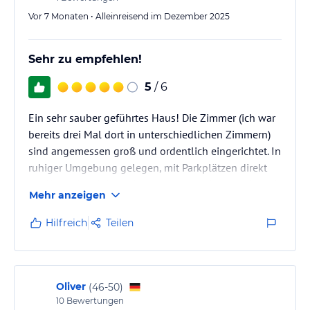
Vor 7 Monaten • Alleinreisend im Dezember 2025
Sehr zu empfehlen!
5
/ 6
Ein sehr sauber geführtes Haus! Die Zimmer (ich war
bereits drei Mal dort in unterschiedlichen Zimmern)
sind angemessen groß und ordentlich eingerichtet. In
ruhiger Umgebung gelegen, mit Parkplätzen direkt
am Hotel. Alle Mitarbeiter waren stets freundlich und
Mehr anzeigen
aufmerksam. Das Frühstücksbuffet war jeden Morgen
prima!
Hilfreich
Teilen
Einziger (kleiner) Kritikpunkt: Das Frühstück ab
sieben Uhr war für mich etwas spät, weil ich recht
früh aus dem Haus musste. Das tolle Angebot machte
Oliver
(
46-50
)
diesen kleinen Mangel aber eindeutig wieder wett.
10
Bewertungen