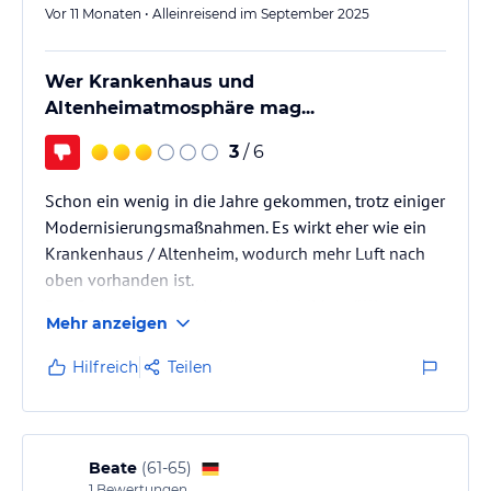
Vor 11 Monaten • Alleinreisend im September 2025
Wer Krankenhaus und
Altenheimatmosphäre mag...
3
/ 6
Schon ein wenig in die Jahre gekommen, trotz einiger
Modernisierungsmaßnahmen. Es wirkt eher wie ein
Krankenhaus / Altenheim, wodurch mehr Luft nach
oben vorhanden ist.
Das Preis-Leistungs-Verhältnis ist leider völlig
Mehr anzeigen
überzogen, das Frühstück zu spartanisch, die Zimmer
zwar in Form von Schrank und Bett modernisiert, aber
Hilfreich
Teilen
das war es dann auch schon.
Im Bad fühlt man sich direkt wie nach einer OP, beim
Frühstück wie im Altenheim und wartet nur darauf im
Anschluss daran in den Aufenthaltsraum "geschoben"
Beate
(
61-65
)
zu werden.…
1
Bewertungen