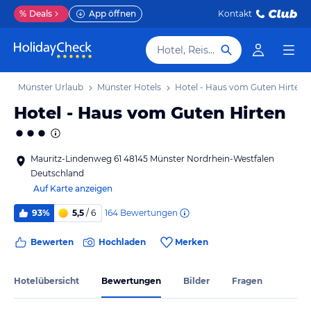
%
Deals
App öffnen
Kontakt
Hotel, Reiseziel
b
Münster Urlaub
Münster Hotels
Hotel - Haus vom Guten Hirten
Hotel - Haus vom Guten Hirten
Mauritz-Lindenweg 61 48145 Münster Nordrhein-Westfalen
Deutschland
Auf Karte anzeigen
164
Bewertungen
93%
5,5
/ 6
Bewerten
Hochladen
Merken
Hotelübersicht
Bewertungen
Bilder
Fragen