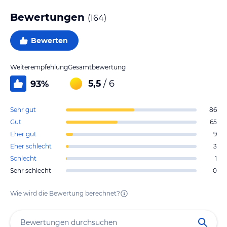
Bewertungen
(
164
)
Bewerten
Weiterempfehlung
Gesamtbewertung
5,5
/ 6
93
%
Sehr gut
86
Gut
65
Eher gut
9
Eher schlecht
3
Schlecht
1
Sehr schlecht
0
Wie wird die Bewertung berechnet?