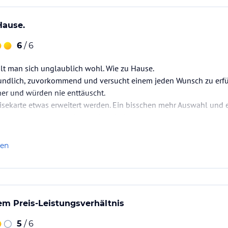
Hause.
6
/ 6
lt man sich unglaublich wohl. Wie zu Hause.
reundlich, zuvorkommend und versucht einem jeden Wunsch zu erfü
her und würden nie enttäuscht.
isekarte etwas erweitert werden. Ein bisschen mehr Auswahl und e
ist wirklich alles sauber und einfach nur top.
len
em Preis-Leistungsverhältnis
5
/ 6