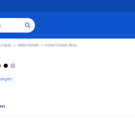
Urlaub
Wels Hotels
Hotel Gösser Bräu
zeigen
en