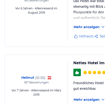
Das Hotel war total
185
Bewertungen
ebenartig mit Blick 
Vor 6 Jahren • Alleinreisend im
Pluspunkte für den 
August 2019
und authentisch. Da
Frühstück, nichts B
Mehr anzeigen
Preis: ganz ordentli
Hilfreich
Tei
Nach Wels fährt man
Nettes Hotel i
Helmut
(
51-55
)
Freundliches Hotel
187
Bewertungen
gut erreichbar.
Vor 7 Jahren • Alleinreisend im März
2019
Mehr anzeigen