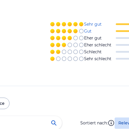
Sehr gut
Gut
Eher gut
Eher schlecht
Schlecht
Sehr schlecht
ice
Sortiert nach:
Rele