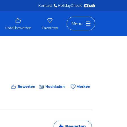
Kontakt
HolidayCheck 
Menü
Hotel bewerten
Favoriten
Bewerten
Hochladen
Merken
Bewerten