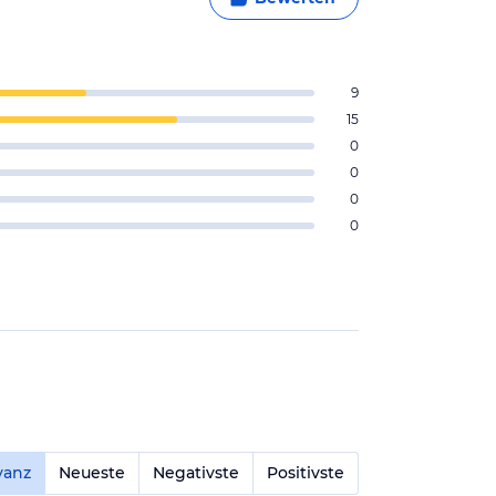
9
15
0
0
0
0
vanz
Neueste
Negativste
Positivste