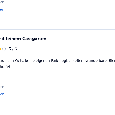
ten
len
mit feinem Gastgarten
5
/ 6
trums in Wels; keine eigenen Parkmöglichkeiten; wunderbarer Bie
buffet
ten
len