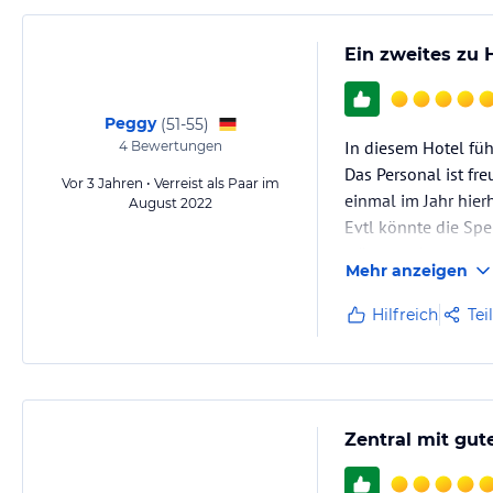
Ein zweites zu 
Peggy
(
51-55
)
In diesem Hotel füh
4
Bewertungen
Das Personal ist f
Vor 3 Jahren • Verreist als Paar im
einmal im Jahr hier
August 2022
Evtl könnte die Spe
wäre top. Ansonsten 
Mehr anzeigen
Hilfreich
Tei
Zentral mit gut