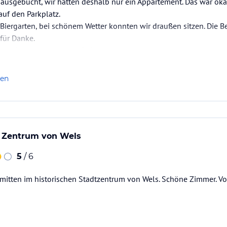
 ausgebucht, wir hatten deshalb nur ein Appartement. Das war okay
auf den Parkplatz.
Biergarten, bei schönem Wetter konnten wir draußen sitzen. Die 
für Danke.
esonderes, aber auch in Ordnung.
ch.
len
 sicher nur dienstlich. Das hat mit Österreich wenig zu tun.
m Zentrum von Wels
5
/ 6
 mitten im historischen Stadtzentrum von Wels. Schöne Zimmer. 