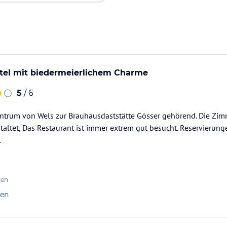
tel mit biedermeierlichem Charme
5
/ 6
entrum von Wels zur Brauhausdaststätte Gösser gehörend. Die Zi
taltet, Das Restaurant ist immer extrem gut besucht. Reservierung
.
ten
len