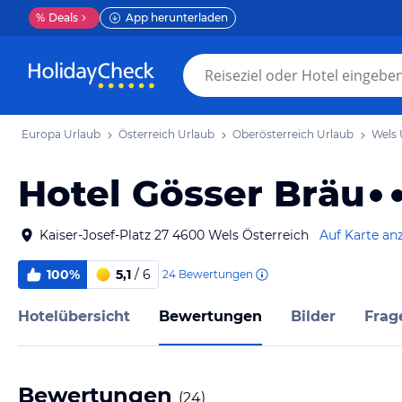
%
Deals
App herunterladen
Europa Urlaub
Österreich Urlaub
Oberösterreich Urlaub
Wels 
Hotel Gösser Bräu
Kaiser-Josef-Platz 27 4600 Wels Österreich
Auf Karte an
100%
5,1
/ 6
24
Bewertungen
Hotelübersicht
Bewertungen
Bilder
Frag
Bewertungen
(
24
)