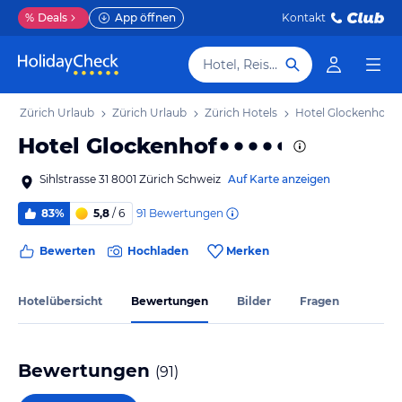
%
Deals
App öffnen
Kontakt
Hotel, Reiseziel
ton Zürich Urlaub
Zürich Urlaub
Zürich Hotels
Hotel Glockenhof
Hotel Glockenhof
Sihlstrasse 31 8001 Zürich Schweiz
Auf Karte anzeigen
91
Bewertungen
83%
5,8
/ 6
Bewerten
Hochladen
Merken
Hotelübersicht
Bewertungen
Bilder
Fragen
Bewertungen
(
91
)