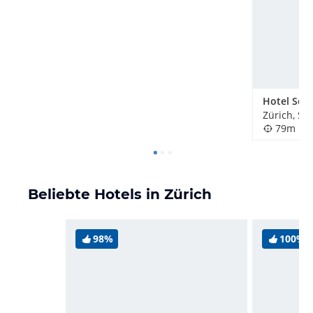
Zürich, Sc
79m
Beliebte Hotels in Zürich
98%
100%