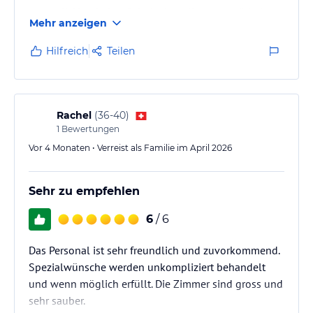
wertvoll. Hotel alter Schule, hat alles, was nötig ist,
Mehr anzeigen
dies aber in bester Qualität.
Hilfreich
Teilen
Rachel
(
36-40
)
1
Bewertungen
Vor 4 Monaten • Verreist als Familie im April 2026
Sehr zu empfehlen
6
/ 6
Das Personal ist sehr freundlich und zuvorkommend.
Spezialwünsche werden unkompliziert behandelt
und wenn möglich erfüllt. Die Zimmer sind gross und
sehr sauber.