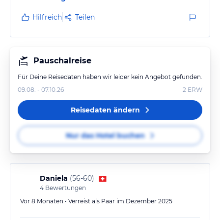
Hilfreich
Teilen
Pauschalreise
Für Deine Reisedaten haben wir leider kein Angebot gefunden.
09.08. - 07.10.26
2
ERW
Reisedaten ändern
Nur das Hotel buchen
Daniela
(
56-60
)
4
Bewertungen
Vor 8 Monaten • Verreist als Paar im Dezember 2025