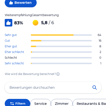
Bewerten
Weiterempfehlung
Gesamtbewertung
5,8
/ 6
83
%
Sehr gut
64
Gut
16
Eher gut
8
Eher schlecht
2
Schlecht
0
Sehr schlecht
1
Wie wird die Bewertung berechnet?
Service
Zimmer
Restaurants & Ba
Filtern