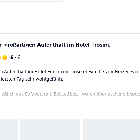
n großartigen Aufenthalt im Hotel Frosini.
6
/ 6
 Aufenthalt im Hotel Frosini mit unserer Familie von Herzen wei
letzten Tag sehr wohlgefühlt.
ließlich das Sofabett und Beistellbett– waren überraschend bequ
rs hervorheben möchten wir das unglaublich freundliche und hilf
alls sehr schön– perfekt zum Entspannen und für die Kinder war
g hätten wir uns…