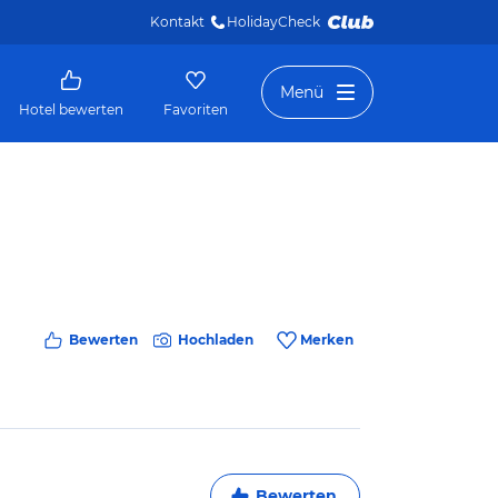
Kontakt
HolidayCheck 
Menü
Hotel bewerten
Favoriten
Bewerten
Hochladen
Merken
Bewerten