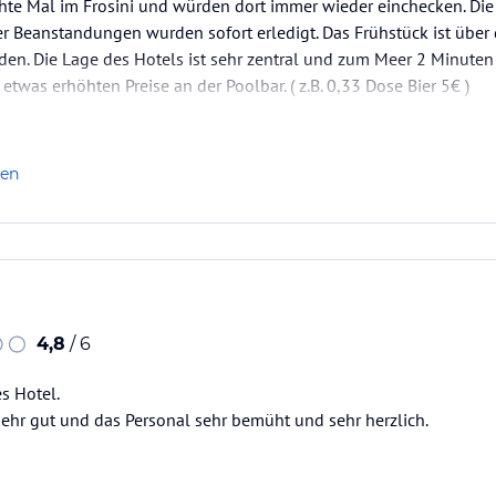
hte Mal im Frosini und würden dort immer wieder einchecken. Die M
r Beanstandungen wurden sofort erledigt. Das Frühstück ist über
den. Die Lage des Hotels ist sehr zentral und zum Meer 2 Minuten 
 etwas erhöhten Preise an der Poolbar. ( z.B. 0,33 Dose Bier 5€ )
len
4,8
/ 6
s Hotel.
ehr gut und das Personal sehr bemüht und sehr herzlich.