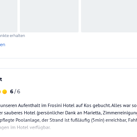
nkte erhalten
len
t
6
/ 6
unseren Aufenthalt im Frosini Hotel auf Kos gebucht. Alles war s
per sauberes Hotel (persönlicher Dank an Marietta, Zimmerreinigung
pflegte Poolanlage, der Strand ist fußläufig (5min) erreichbar, Fa
ngen im Hotel verfügbar.
Rundum-Wohlfühl-Urlaub 🍀