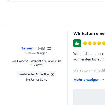
Wir hatten eine
Senem
(
41-45
)
Wir möchten unseren
2
Bewertungen
vom ersten bis zum 
Vor 1 Woche • Verreist als Familie im
Juli 2026
Die Betten – einsch
Verifizierter Aufenthalt
geschlafen. Besonde
Mehr anzeigen
Junior Suite
Der Pool war ebenf
Als kleine Anregun