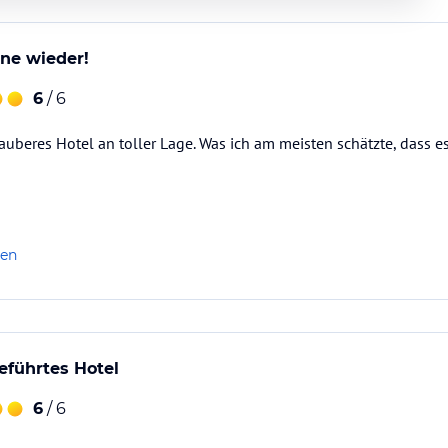
rne wieder!
6
/ 6
uberes Hotel an toller Lage. Was ich am meisten schätzte, dass es
len
geführtes Hotel
6
/ 6