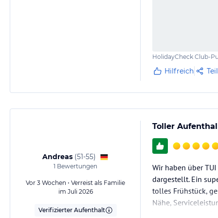
HolidayCheck Club-Pu
Hilfreich
Tei
Toller Aufenthal
Andreas
(
51-55
)
1
Bewertungen
Wir haben über TUI 
dargestellt. Ein su
Vor 3 Wochen • Verreist als Familie
tolles Frühstück, ge
im Juli 2026
Nähe, Serviceleistu
Verifizierter Aufenthalt
Wir hatten einen 