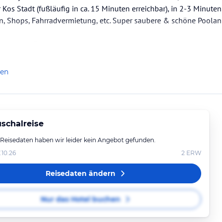
 Kos Stadt (fußläufig in ca. 15 Minuten erreichbar), in 2-3 Minute
 Shops, Fahrradvermietung, etc. Super saubere & schöne Poolan
chtig ist: Es ist sehr ruhig dort!
len
schalreise
 Reisedaten haben wir leider kein Angebot gefunden.
.10.26
2
ERW
Reisedaten ändern
Nur das Hotel buchen