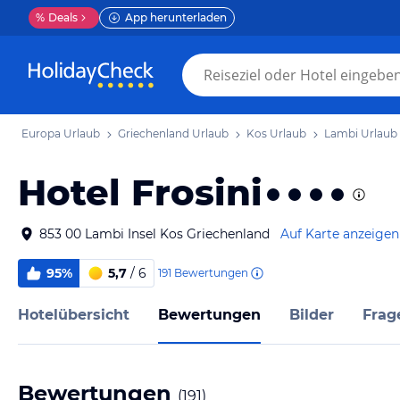
%
Deals
App herunterladen
Europa Urlaub
Griechenland Urlaub
Kos Urlaub
Lambi Urlaub
Hotel Frosini
853 00 Lambi Insel Kos Griechenland
Auf Karte anzeigen
95%
5,7
/ 6
191
Bewertungen
Hotelübersicht
Bewertungen
Bilder
Frag
Bewertungen
(
191
)