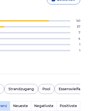
141
37
7
4
1
1
Strandzugang
Pool
Essensvielfalt
Lärmpegel
vanz
Neueste
Negativste
Positivste