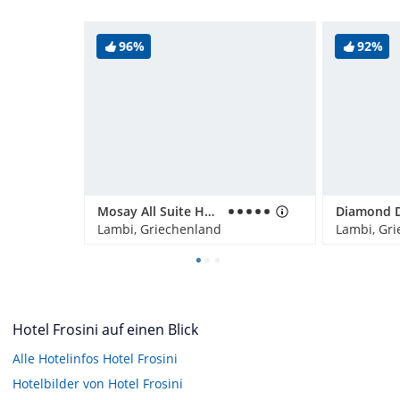
96%
92%
Mosay All Suite Hotel
Lambi, Griechenland
Lambi, Gr
Hotel Frosini auf einen Blick
Alle Hotelinfos Hotel Frosini
Hotelbilder von Hotel Frosini