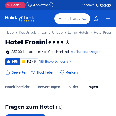
%
Deals
App öffnen
Kontakt
Hotel, Reiseziel
nd Urlaub
Kos Urlaub
Lambi Urlaub
Lambi Hotels
Hotel Frosini
Hotel Frosini
853 00 Lambi Insel Kos Griechenland
Auf Karte anzeigen
189
Bewertungen
95%
5,7
/ 6
Bewerten
Hochladen
Merken
Hotelübersicht
Bewertungen
Bilder
Fragen
Fragen zum Hotel
(
18
)