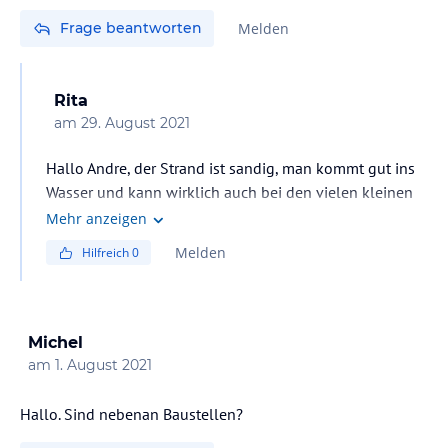
Frage beantworten
Melden
Rita
am
29. August 2021
Hallo Andre, der Strand ist sandig, man kommt gut ins
Wasser und kann wirklich auch bei den vielen kleinen
Betrieben gut eine Liege und einen Schirm buchen und
Mehr anzeigen
gleichzeitig wirklich gut essen.
Melden
Hilfreich
0
Michel
am
1. August 2021
Hallo. Sind nebenan Baustellen?