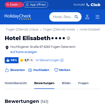
%
Deals
App öffnen
Kontakt
Hotel, Reiseziel
ub
Fügen (Zillertal) Urlaub
Fügen (Zillertal) Hotels
Hotel Elisabeth
Hotel Elisabeth
Hochfügener Straße 67 6263 Fügen Österreich
Auf Karte anzeigen
141
Bewertungen
98%
5,7
/ 6
Bewerten
Hochladen
Merken
Hotelübersicht
Bewertungen
Bilder
Fragen
Bewertungen
(
141
)