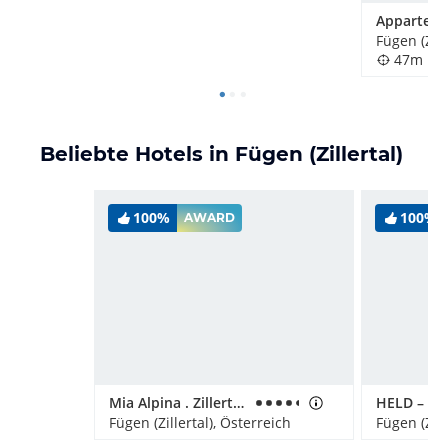
Fügen (Zill
47m
Beliebte Hotels in Fügen (Zillertal)
100%
100%
AWARD
Mia Alpina . Zillertal Family Retreat
HELD – Ho
Fügen (Zillertal), Österreich
Fügen (Zill