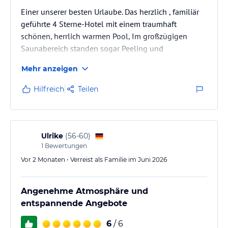
Einer unserer besten Urlaube. Das herzlich , familiär
geführte 4 Sterne-Hotel mit einem traumhaft
schönen, herrlich warmen Pool, Im großzügigen
Saunabereich standen sogar Peeling und
Wohlfühlcreme zur Verfügung. Da es nicht direkt an
Mehr anzeigen
der Straße liegt, ist es schön ruhig und die tollen
Betten mit den unterschiedlichen Kopfkissen sorgten
Hilfreich
Teilen
für einen erholsamen Schlaf. Zudem ist die Aussicht
aus dem Restaurant herrlich und das Personal immer
freundlich und hilfsbereit. Vielen lieben Dank für
diesen traumhaft schönen…
Ulrike
(
56-60
)
1
Bewertungen
Vor 2 Monaten • Verreist als Familie im Juni 2026
Angenehme Atmosphäre und
entspannende Angebote
6
/ 6