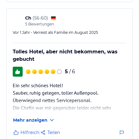
Ch
(
56-60
)
5
Bewertungen
Vor 1 Jahr • Verreist als Familie im August 2025
Tolles Hotel, aber nicht bekommen, was
gebucht
5
/ 6
Ein sehr schönes Hotel!
Sauber, ruhig gelegen, toller Außenpool.
Überwiegend nettes Servicepersonal.
Die Chefin war mir gegenüber leider nicht sehr
Gastfreundlich. Mein berechtigtes Anliegen wurde
Mehr anzeigen
überhaupt nicht gehört und beachtet. So etwas geht
meiner Meinung nach gar nicht.
Hilfreich
Teilen