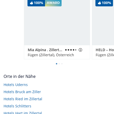
100%
100%
AWARD
Mia Alpina . Zillertal Family Retreat
HELD – Ho
Fügen (Zillertal), Österreich
Fügen (Zill
Orte in der Nähe
Hotels
Uderns
Hotels
Bruck am Ziller
Hotels
Ried im Zillertal
Hotels
Schlitters
Hotels
Hart im Zillertal