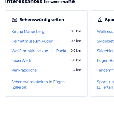
Interessantes in der Nähe
Sehenswürdigkeiten
Spor
Kirche Marienberg
0,6
km
Wellness
Heimatmuseum Fügen
0,6
km
Skigebie
Wallfahrtskirche zum Hl. Pankratius
0,6
km
Skigebiet
FeuerWerk
0,8
km
Fügen-B
Pankrazkirche
1,4
km
Tandemfli
Sehenswürdigkeiten in Fügen
Sport- un
(Zillertal)
(Zillertal)