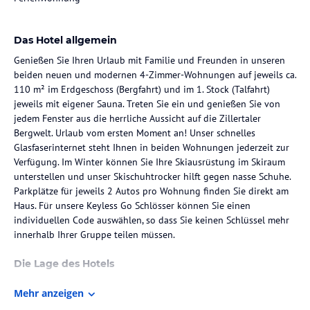
Das Hotel allgemein
Genießen Sie Ihren Urlaub mit Familie und Freunden in unseren
beiden neuen und modernen 4-Zimmer-Wohnungen auf jeweils ca.
110 m² im Erdgeschoss (Bergfahrt) und im 1. Stock (Talfahrt)
jeweils mit eigener Sauna. Treten Sie ein und genießen Sie von
jedem Fenster aus die herrliche Aussicht auf die Zillertaler
Bergwelt. Urlaub vom ersten Moment an! Unser schnelles
Glasfaserinternet steht Ihnen in beiden Wohnungen jederzeit zur
Verfügung. Im Winter können Sie Ihre Skiausrüstung im Skiraum
unterstellen und unser Skischuhtrocker hilft gegen nasse Schuhe.
Parkplätze für jeweils 2 Autos pro Wohnung finden Sie direkt am
Haus. Für unsere Keyless Go Schlösser können Sie einen
individuellen Code auswählen, so dass Sie keinen Schlüssel mehr
innerhalb Ihrer Gruppe teilen müssen.
Die Lage des Hotels
Die Talstation der Spieljochbahn liegt nur 200 m von unserem
Mehr anzeigen
Haus Gondelspaß entfernt. Im Winter bringt Sie die Gondel ins