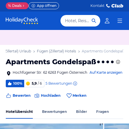
%
Deals
App öffnen
Kontakt
Hotel, Reiseziel
 (Zillertal) Urlaub
Fügen (Zillertal) Hotels
Apartments Gondelspaß
Apartments Gondelspaß
Hochfügener Str. 62 6263 Fügen Österreich
Auf Karte anzeigen
5
Bewertungen
100%
5,9
/ 6
Bewerten
Hochladen
Merken
Hotelübersicht
Bewertungen
Bilder
Fragen