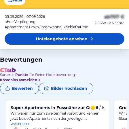
Filter
ab
707 €
05.09.2026 - 07.09.2026
ohne Verpflegung
2 ERW • 2 Nächte
Appartement Fewo, Badewanne, 3 Schlafräume
Hotelangebote
ansehen
Bewertungen
Sammle
Punkte
für Deine Hotelbewertung.
Kostenlos anmelden
Bewerten
Bilder hochladen
Super Apartments in Fussnähe zur Gondelstation
6
/ 6
Groß
Wir waren nun zum zweitenmal vorort und kennen
Wir w
jetzt beide Apartments nach der jeweiligen…
Skiur
weiterlesen