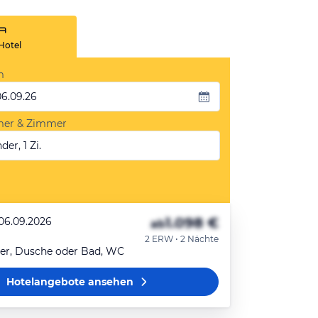
Hotel
m
06.09.26
mer & Zimmer
der, 1 Zi.
1.098 €
 06.09.2026
ab
2 ERW • 2 Nächte
r, Dusche oder Bad, WC
Hotelangebote
ansehen