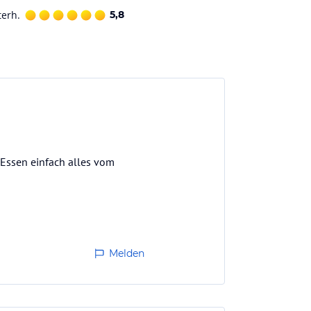
terh.
5,8
d Essen einfach alles vom
Melden