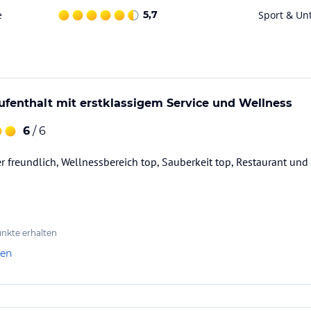
e
5,7
Sport & Un
 zum Wohlfühlen ein.
temberaubenden Ausblick auf das Panorama der
ufenthalt mit erstklassigem Service und Wellness
6
/ 6
ücksbuffet, das keine Wünsche offenlässt.
r am Nachmittag der Duft von frisch
er freundlich, Wellnessbereich top, Sauberkeit top, Restaurant un
ü. Ob regionale Spezialitäten, internationale
sche offen.
nkte erhalten
n, nach Lust und Laune zu genießen – in
len