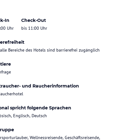
k-In
Check-Out
:00 Uhr
bis 11:00 Uhr
erefreiheit
 alle Bereiche des Hotels sind barrierefrei zugänglich
tiere
nfrage
traucher- und Raucherinformation
raucherhotel
onal spricht folgende Sprachen
ösisch, Englisch, Deutsch
gruppe
rsporturlauber, Wellnessreisende, Geschäftsreisende,