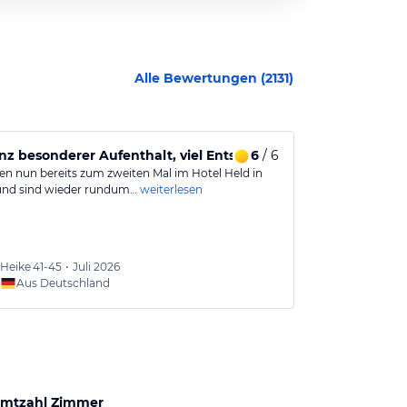
Alle Bewertungen (
2131
)
ness
nz besonderer Aufenthalt, viel Entspannung, Genuss und toll
6
/ 6
Hotel held
en nun bereits zum zweiten Mal im Hotel Held in
Von a bis z gibt
nd sind wieder rundum…
weiterlesen
sauber....essen
Heike
41-45
•
Juli 2026
Jürgen
Aus Deutschland
Aus
mtzahl Zimmer