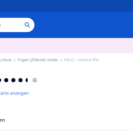
 Urlaub
Fügen (Zillertal) Hotels
HELD – Hotel & SPA
Karte anzeigen
en