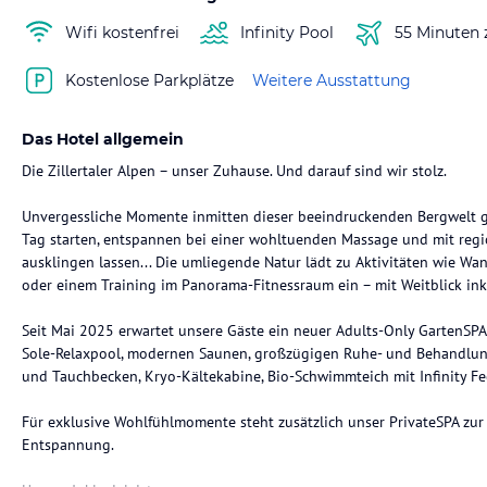
Wifi kostenfrei
Infinity Pool
55 Minuten
Kostenlose Parkplätze
Weitere Ausstattung
Das Hotel allgemein
Die Zillertaler Alpen – unser Zuhause. Und darauf sind wir stolz.
Unvergessliche Momente inmitten dieser beeindruckenden Bergwelt ge
Tag starten, entspannen bei einer wohltuenden Massage und mit regi
ausklingen lassen... Die umliegende Natur lädt zu Aktivitäten wie Wa
oder einem Training im Panorama-Fitnessraum ein – mit Weitblick ink
Seit Mai 2025 erwartet unsere Gäste ein neuer Adults-Only GartenSPA 
Sole-Relaxpool, modernen Saunen, großzügigen Ruhe- und Behandlun
und Tauchbecken, Kryo-Kältekabine, Bio-Schwimmteich mit Infinity Fe
Für exklusive Wohlfühlmomente steht zusätzlich unser PrivateSPA zur
Entspannung.