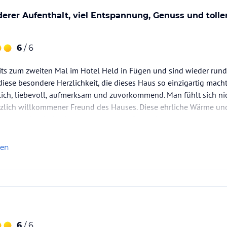
erer Aufenthalt, viel Entspannung, Genuss und tolle
ch Jahreszeit und Wetter richtet. Ob Yoga,
n – für jeden Geschmack ist etwas dabei!
6
/ 6
rgen dafür, dass Körper und Geist in Einklang
 in vollen Zügen genießen.
its zum zweiten Mal im Hotel Held in Fügen und sind wieder rund
iese besondere Herzlichkeit, die dieses Haus so einzigartig mach
ataloginformationen. Alle Angaben ohne
ich, liebevoll, aufmerksam und zuvorkommend. Man fühlt sich nich
uchung die verbindlichen
Angebotsdetails
des
rzlich willkommener Freund des Hauses. Diese ehrliche Wärme und
machen den Aufenthalt zu etwas ganz Besonderem.
anden wir…
len
6
/ 6