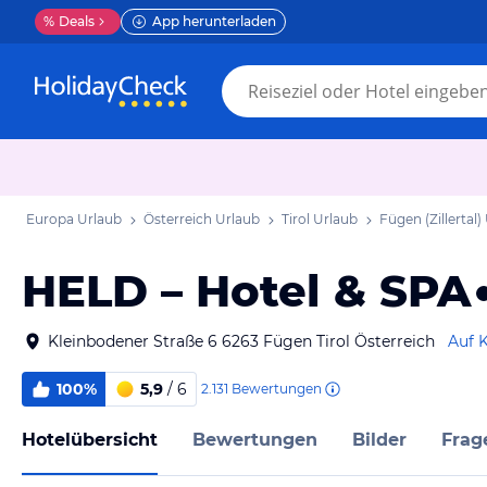
%
Deals
App herunterladen
Europa Urlaub
Österreich Urlaub
Tirol Urlaub
Fügen (Zillertal)
HELD – Hotel & SPA
Kleinbodener Straße 6 6263 Fügen Tirol Österreich
Auf 
100%
5,9
/ 6
2.131
Bewertungen
Hotelübersicht
Bewertungen
Bilder
Frag