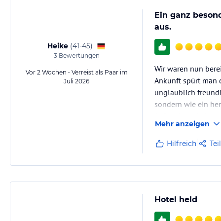
Aktiv und entspannt im HELD – die perfekte Mischung!
Ein ganz besond
Bei uns wartet ein abwechslungsreiches Wochenprogramm, dass sich na
aus.
Kräftigungstraining, Stretching, Radtouren oder geführte Wanderunge
Heike
(
41-45
)
Erfahrene Wellness- und Aktivtrainer begleiten die Aktivitäten und so
3
Bewertungen
kommen. So lassen sich neue Energie tanken und die Tiroler Bergwelt
Wir waren nun bere
Vor 2 Wochen • Verreist als Paar im
Ankunft spürt man d
Juli 2026
Hinweis:
Allgemeine und unverbindliche Hoteliers-/Veranstalter-/K
unglaublich freundl
Gewähr und ohne Prüfung durch HolidayCheck. Bitte lies vor der B
sondern wie ein he
jeweiligen Veranstalters.
Aufmerksamkeiten 
Mehr anzeigen
Besonders schön f
Hilfreich
Tei
Hotel held