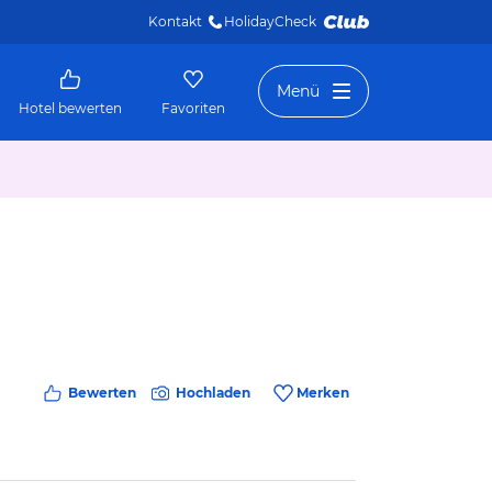
Kontakt
HolidayCheck 
Menü
Hotel bewerten
Favoriten
Bewerten
Hochladen
Merken