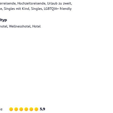
rreisende, Hochzeitsreisende, Urlaub zu zweit,
ie, Singles mit Kind, Singles, LGBTQIA+ friendly
ltyp
hotel, Wellnesshotel, Hotel
ie
5,9