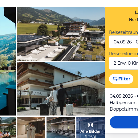
Nur 
Reisezeitrau
04.09.26 - 
Reiseteilneh
2 Erw, 0 Kin
vom Hotelier, Oktober 2025
Filter
04.09.2026 -
Halbpension
Doppelzimme
vom Hotelier, Juni 2025
Alle Bilder
(
1.258
)