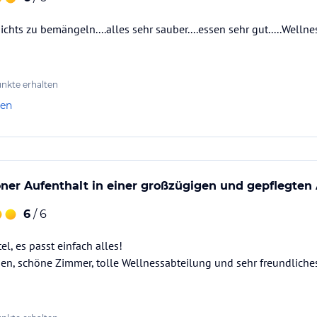
nichts zu bemängeln....alles sehr sauber....essen sehr gut.....Well
nkte erhalten
len
ner Aufenthalt in einer großzügigen und gepflegten
6
/ 6
, es passt einfach alles!
en, schöne Zimmer, tolle Wellnessabteilung und sehr freundliche