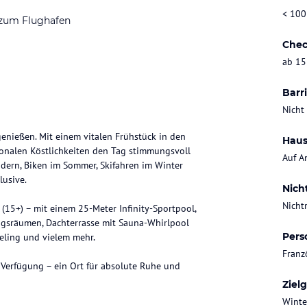
< 100
 zum Flughafen
Chec
ab 15
Barri
Nicht
nießen. Mit einem vitalen Frühstück in den
Haus
onalen Köstlichkeiten den Tag stimmungsvoll
Auf A
ndern, Biken im Sommer, Skifahren im Winter
lusive.
Nich
Nicht
(15+) – mit einem 25-Meter Infinity-Sportpool,
gsräumen, Dachterrasse mit Sauna-Whirlpool
Pers
eling und vielem mehr.
Franz
 Verfügung – ein Ort für absolute Ruhe und
Ziel
Winte