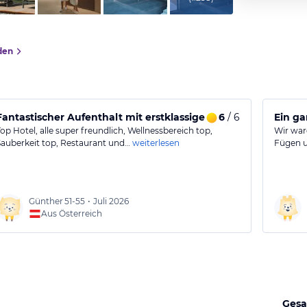
den
Fantastischer Aufenthalt mit erstklassigem Service und Well
6
/ 6
Ein ga
Top Hotel, alle super freundlich, Wellnessbereich top,
Wir war
Sauberkeit top, Restaurant und…
weiterlesen
Fügen u
Günther
51-55
•
Juli 2026
Aus Österreich
Gesa