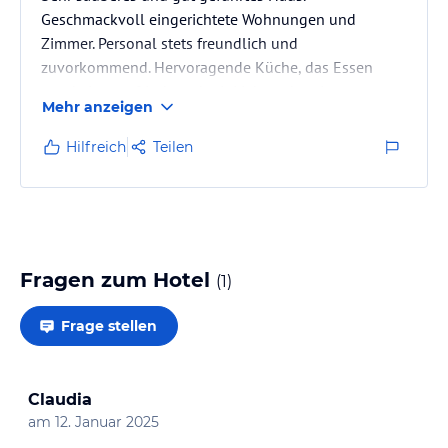
Geschmackvoll eingerichtete Wohnungen und
Zimmer. Personal stets freundlich und
zuvorkommend. Hervoragende Küche, das Essen
wurde immer frisch und mit Liebe zubereitet.
Mehr anzeigen
Kommen gerne wieder !
Hilfreich
Teilen
Fragen zum Hotel
(
1
)
Frage stellen
Claudia
am
12. Januar 2025