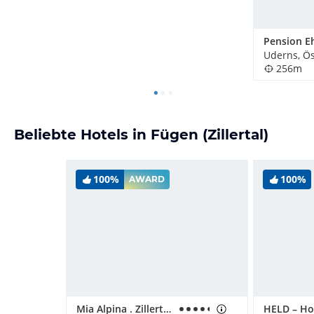
Pension E
Uderns, Ös
256m
Beliebte Hotels in Fügen (Zillertal)
100%
100%
AWARD
Mia Alpina . Zillertal Family Retreat
HELD – Ho