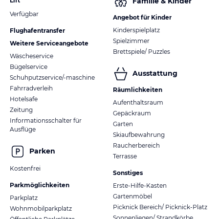
Lift
Familie & Kinder
Verfügbar
Angebot für Kinder
Kinderspielplatz
Flughafentransfer
Spielzimmer
Weitere Serviceangebote
Brettspiele/ Puzzles
Wäscheservice
Bügelservice
Ausstattung
Schuhputzservice/-maschine
Fahrradverleih
Räumlichkeiten
Hotelsafe
Aufenthaltsraum
Zeitung
Gepäckraum
Informationsschalter für
Garten
Ausflüge
Skiaufbewahrung
Raucherbereich
Parken
Terrasse
Kostenfrei
Sonstiges
Parkmöglichkeiten
Erste-Hilfe-Kasten
Gartenmöbel
Parkplatz
Picknick Bereich/ Picknick-Platz
Wohnmobilparkplatz
Sonnenliegen/ Strandkörbe