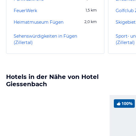
FeuerWerk
1,5
km
Golfclub 
Heimatmuseum Fügen
2,0
km
Skigebiet
Sehenswürdigkeiten in Fügen
Sport- un
(Zillertal)
(Zillertal)
Hotels in der Nähe von Hotel
Giessenbach
100%