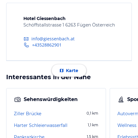
Hotel Giessenbach
Schöffstallstrasse 1 6263 Fügen Österreich
info@giessenbach.at
+43528862901
Karte
Interessantes in der Nähe
Sehenswürdigkeiten
Spor
Ziller Brücke
0,1
km
Harter Schleierwasserfall
1,1
km
Wellness 
Pankrazkirche
1,5
km
Erlebnist