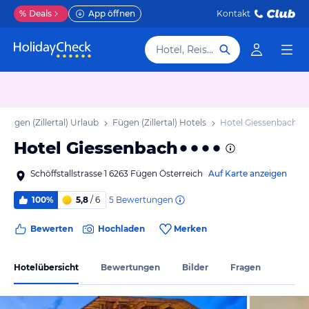
%
Deals
App öffnen
Kontakt
Hotel, Reiseziel
Fügen (Zillertal) Urlaub
Fügen (Zillertal) Hotels
Hotel Giessenbach
Hotel Giessenbach
Schöffstallstrasse 1 6263 Fügen Österreich
Auf Karte anzeigen
5
Bewertungen
100%
5,8
/ 6
Bewerten
Hochladen
Merken
Hotelübersicht
Bewertungen
Bilder
Fragen