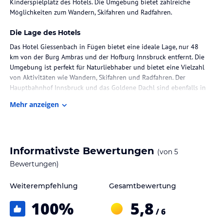
Kinderspielplatz des Hotels. Die Umgebung bietet zahlreiche
Möglichkeiten zum Wandern, Skifahren und Radfahren.
Die Lage des Hotels
Das Hotel Giessenbach in Fügen bietet eine ideale Lage, nur 48
km von der Burg Ambras und der Hofburg Innsbruck entfernt. Die
Umgebung ist perfekt für Naturliebhaber und bietet eine Vielzahl
von Aktivitäten wie Wandern, Skifahren und Radfahren. Der
Hauptbahnhof Innsbruck und das Goldene Dachl sind ebenfalls in
der Nähe.
Mehr anzeigen
Zimmer / Unterbringung im Hotel
Die Zimmer im Hotel Giessenbach sind komfortabel und mit einem
Schreibtisch, einem Flachbild-TV und einem eigenen Bad
Informativste Bewertungen
(von
5
ausgestattet. Einige Zimmer verfügen sogar über eine voll
ausgestattete Küche. Alle Zimmer bieten zudem einen Safe, um
Bewertungen)
Ihre Wertsachen sicher aufzubewahren.
Weiterempfehlung
Gesamtbewertung
Gastronomie im Hotel
100
%
5,8
Im Hotel Giessenbach erwartet Sie ein Restaurant, in dem Sie
/ 6
köstliche Speisen genießen können. Beginnen Sie Ihren Tag mit