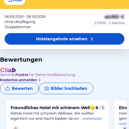
Filter
ab
360 €
06.09.2026 - 08.09.2026
ohne Verpflegung
2 ERW • 2 Nächte
Doppelzimmer
Hotelangebote
ansehen
Bewertungen
Sammle
Punkte
für Deine Hotelbewertung.
Kostenlos anmelden
Bewerten
Bilder hochladen
Freundliches Hotel mit schönem Wellnessbereich
6
/ 6
Eine
Nettes Hotel mit schönem Wellness. Wir wollten
Hotel
eigentlich nur eine Nacht bleiben da wir…
weiterlesen
gemüt
weite