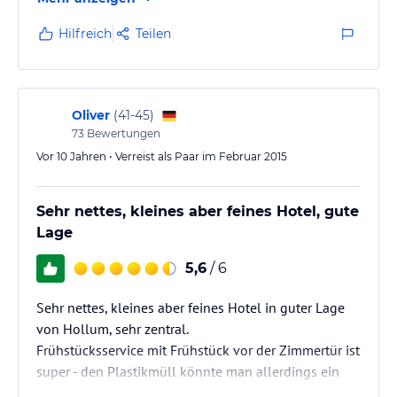
Körbchen vor die Tür, so dass man ganz entspannt
auf dem Zimmer frühstücken kann. Personal ist
Hilfreich
Teilen
freundlich, tierlieb und kann gut deutsch sprechen.
Geschäfte, Restaurants und Fahrradverleih ganz in
der Nähe, am Strand hat niemand etwas gegen
Hunde, also: super gelungener Urlaub!
Oliver
(
41-45
)
73
Bewertungen
Vor 10 Jahren • Verreist als Paar im Februar 2015
Sehr nettes, kleines aber feines Hotel, gute
Lage
5,6
/ 6
Sehr nettes, kleines aber feines Hotel in guter Lage
von Hollum, sehr zentral.
Frühstücksservice mit Frühstück vor der Zimmertür ist
super - den Plastikmüll könnte man allerdings ein
wenig reduzieren ;-)