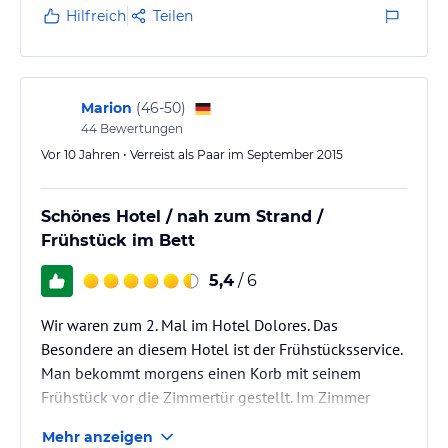
eher zugesagt, da man so vom Bett aus TV schauen
Hilfreich
Teilen
konnte.
Das Bad hat eine Sonnendusche, also ein
Bräunungspaneel in die Dusche integriert.
Vorhanden sind ferner Kühlschrank, Wasserkocher,
Marion
(
46-50
)
Kaffeeautomat mit ganzen Bohnen…
44
Bewertungen
Vor 10 Jahren • Verreist als Paar im September 2015
Schönes Hotel / nah zum Strand /
Frühstück im Bett
5,4
/ 6
Wir waren zum 2. Mal im Hotel Dolores. Das
Besondere an diesem Hotel ist der Frühstücksservice.
Man bekommt morgens einen Korb mit seinem
Frühstück vor die Zimmertür gestellt. Im Zimmer
befindet sich ein moderner Kaffeeautomat und ein
Mehr anzeigen
kleiner Kühlschrank - entspanntes Aufstehen ohne