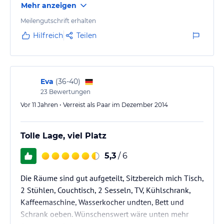
Mehr anzeigen
Kleine Sauna im Garten, aber für die Größe des
Hotels vollkommend ausreichend. Nette Dachterrasse
Meilengutschrift erhalten
an den Zimmern. Sehr zu empfehlen.
Hilfreich
Teilen
Eva
(
36-40
)
23
Bewertungen
Vor 11 Jahren • Verreist als Paar im Dezember 2014
Tolle Lage, viel Platz
5,3
/ 6
Die Räume sind gut aufgeteilt, Sitzbereich mich Tisch,
2 Stühlen, Couchtisch, 2 Sesseln, TV, Kühlschrank,
Kaffeemaschine, Wasserkocher undten, Bett und
Schrank oeben. Wünschenswert wäre unten mehr