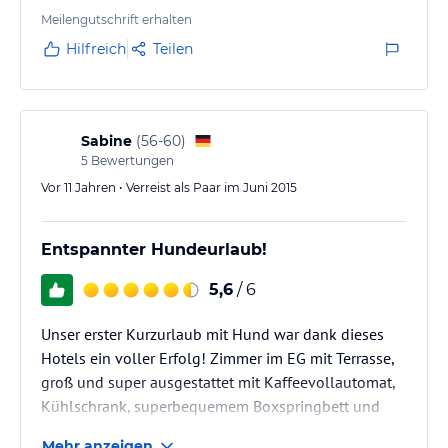
Stress.
Meilengutschrift erhalten
Die Auswahl ist ok - Brötchen / Käse / Wurst /
Hilfreich
Teilen
Marmelade, Nutella, Eier und Obst. Die Zimmer im
Hotel reichen von Doppelzimmern zu Studios mit
tollen Boxspringbetten. Die Einrichtung ist modern
und mit Holzfussboden. Leider…
Sabine
(
56-60
)
5
Bewertungen
Vor 11 Jahren • Verreist als Paar im Juni 2015
Entspannter Hundeurlaub!
5,6
/ 6
Unser erster Kurzurlaub mit Hund war dank dieses
Hotels ein voller Erfolg! Zimmer im EG mit Terrasse,
groß und super ausgestattet mit Kaffeevollautomat,
Kühlschrank, superbequemem Boxspringbett und
Bad mit Solariumdusche! Frühstück kommt im
Mehr anzeigen