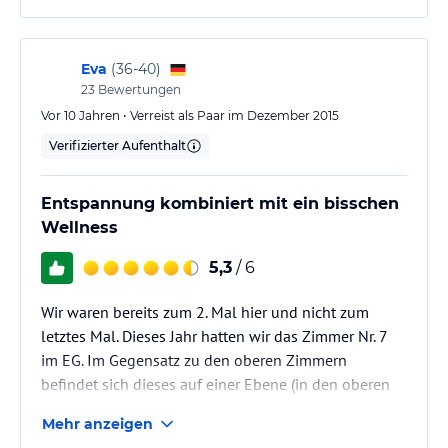
Eva
(
36-40
)
23
Bewertungen
Vor 10 Jahren • Verreist als Paar im Dezember 2015
Verifizierter Aufenthalt
Entspannung kombiniert mit ein bisschen
Wellness
5,3
/ 6
Wir waren bereits zum 2. Mal hier und nicht zum
letztes Mal. Dieses Jahr hatten wir das Zimmer Nr. 7
im EG. Im Gegensatz zu den oberen Zimmern
befindet sich dieses auf einer Ebene (in den oberen
Zimmern ist Bett/ Schrank auf einer eigenen Ebene,
Mehr anzeigen
erreichbar durch eine Treppe). Uns hat dieses Zimmer