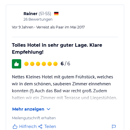
Rainer
(
51-55
)
26
Bewertungen
Vor 9 Jahren • Verreist als Paar im Mai 2017
Tolles Hotel in sehr guter Lage. Klare
Empfehlung!
6
/ 6
Nettes Kleines Hotel mit gutem Frühstück, welches
wir in dem schönen, sauberen Zimmer einnehmen
konnten (!). Auch das Bad war recht groß. Zudem
hatten wir ein Zimmer mit Terrasse und Liegestühlen.
Alles gut zu Fuß erreichbar. Das Personal war auch
Mehr anzeigen
sehr freundlich. Klare Empfehlung!
Meilengutschrift erhalten
Hilfreich
Teilen