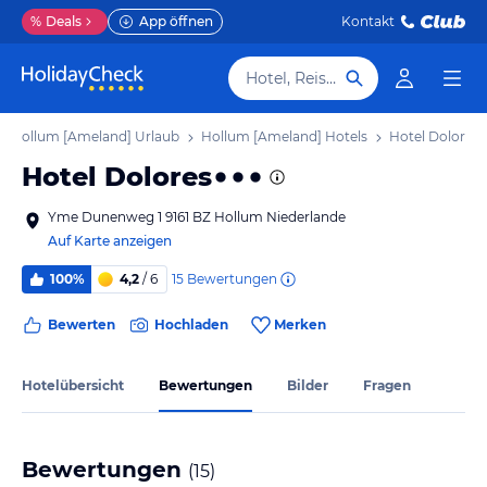
%
Deals
App öffnen
Kontakt
Hotel, Reiseziel
Hollum [Ameland] Urlaub
Hollum [Ameland] Hotels
Hotel Dolores
Hotel Dolores
Yme Dunenweg 1 9161 BZ Hollum Niederlande
Auf Karte anzeigen
15
Bewertungen
100%
4,2
/ 6
Bewerten
Hochladen
Merken
Hotelübersicht
Bewertungen
Bilder
Fragen
Bewertungen
(
15
)